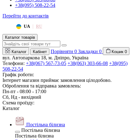
+38(095) 508-22-54
Перейти до контактів
|
UA
RU
Каталог товарів
Порівняти
0
Закладки
0
Каталог
Кабінет
Кошик
0
вул. Автопаркова 18, м. Дніпро, Україна
Телефони:
+38(067) 567-73-05
+38(063) 303-66-08
+38(095)
508-22-54
Графік роботи:
Інтернет магазин приймає замовлення цілодобово.
Оброблення та відправка замовлень:
Пн-пт - 08:00 - 17:00
Сб, Нд - вихідний
Схема проїзду:
Каталог
Постільна білизна
Постільна білизна
Постільна білизна