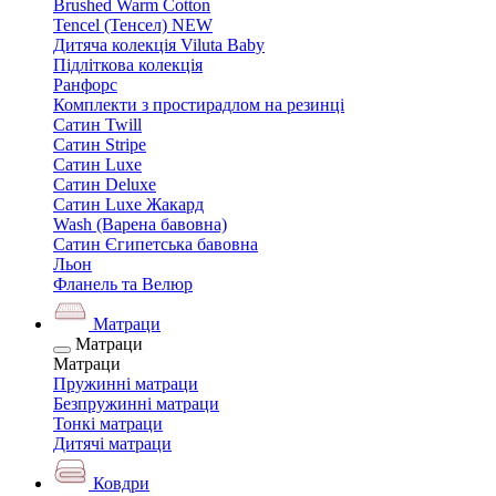
Brushed Warm Cotton
Tencel (Тенсел) NEW
Дитяча колекція Viluta Baby
Підліткова колекція
Ранфорс
Комплекти з простирадлом на резинці
Сатин Twill
Сатин Stripe
Сатин Luxe
Сатин Deluxe
Сатин Luxe Жакард
Wash (Варена бавовна)
Сатин Єгипетська бавовна
Льон
Фланель та Велюр
Матраци
Матраци
Матраци
Пружинні матраци
Безпружинні матраци
Тонкі матраци
Дитячі матраци
Ковдри