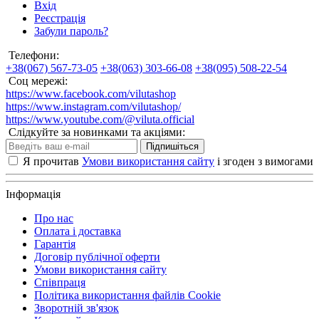
Вхід
Реєстрація
Забули пароль?
Телефони:
+38(067) 567-73-05
+38(063) 303-66-08
+38(095) 508-22-54
Соц мережі:
https://www.facebook.com/vilutashop
https://www.instagram.com/vilutashop/
https://www.youtube.com/@viluta.official
Слідкуйте за новинками та акціями:
Підпишіться
Я прочитав
Умови використання сайту
і згоден з вимогами
Інформація
Про нас
Оплата і доставка
Гарантія
Договір публічної оферти
Умови використання сайту
Співпраця
Політика використання файлів Cookie
Зворотній зв'язок