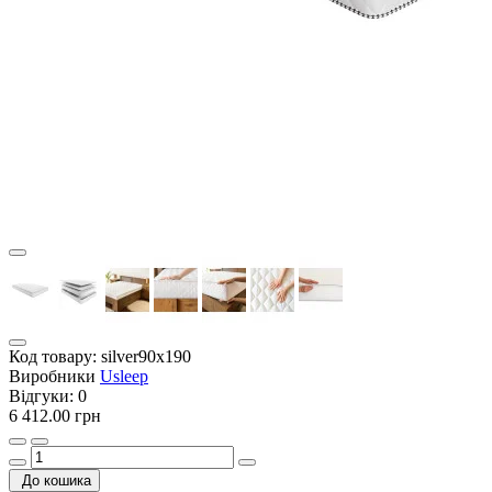
Код товару:
silver90x190
Виробники
Usleep
Відгуки:
0
6 412.00 грн
До кошика