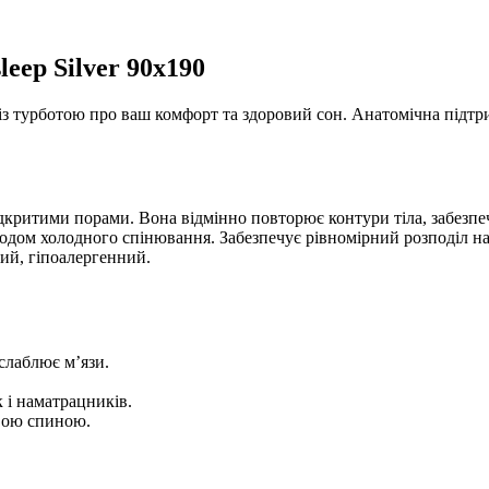
ep Silver 90x190
 турботою про ваш комфорт та здоровий сон. Анатомічна підтрим
дкритими порами. Вона відмінно повторює контури тіла, забезпеч
одом холодного спінювання. Забезпечує рівномірний розподіл на
ий, гіпоалергенний.
слаблює м’язи.
.
 і наматрацників.
ивою спиною.