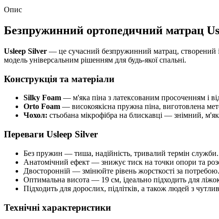
Опис
Безпружинний ортопедичний матрац Usle
Usleep Silver
— це сучасний безпружинний матрац, створений із
модель універсальним рішенням для будь-якої спальні.
Конструкція та матеріали
Silky Foam
— м'яка піна з латексованим просоченням і ві
Orto Foam
— високоякісна пружна піна, виготовлена мет
Чохол:
стьобана мікрофібра на блискавці — знімний, м'як
Переваги Usleep Silver
Без пружин — тиша, надійність, тривалий термін служби.
Анатомічний ефект — знижує тиск на точки опори та роз
Двосторонній — змінюйте рівень жорсткості за потребою
Оптимальна висота — 19 см, ідеально підходить для ліжок
Підходить для дорослих, підлітків, а також людей з чутл
Технічні характеристики