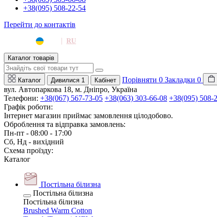
+38(095) 508-22-54
Перейти до контактів
|
UA
RU
Каталог товарів
Порівняти
0
Закладки
0
Каталог
Дивилися
1
Кабінет
вул. Автопаркова 18, м. Дніпро, Україна
Телефони:
+38(067) 567-73-05
+38(063) 303-66-08
+38(095) 508-
Графік роботи:
Інтернет магазин приймає замовлення цілодобово.
Оброблення та відправка замовлень:
Пн-пт - 08:00 - 17:00
Сб, Нд - вихідний
Схема проїзду:
Каталог
Постільна білизна
Постільна білизна
Постільна білизна
Brushed Warm Cotton