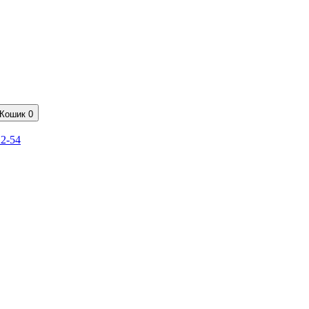
Кошик
0
22-54