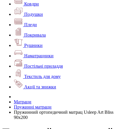
Ковдри
Подушки
Пледи
Покривала
Рушники
Наматрацники
Постільні приладдя
Текстиль для дому
Акції та знижки
Матраци
Пружинні матраци
Пружинний ортопедичний матрац Usleep Art Bliss
90x200