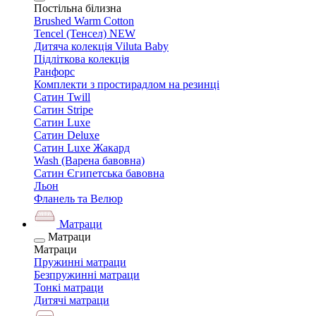
Постільна білизна
Brushed Warm Cotton
Tencel (Тенсел) NEW
Дитяча колекція Viluta Baby
Підліткова колекція
Ранфорс
Комплекти з простирадлом на резинці
Сатин Twill
Сатин Stripe
Сатин Luxe
Сатин Deluxe
Сатин Luxe Жакард
Wash (Варена бавовна)
Сатин Єгипетська бавовна
Льон
Фланель та Велюр
Матраци
Матраци
Матраци
Пружинні матраци
Безпружинні матраци
Тонкі матраци
Дитячі матраци