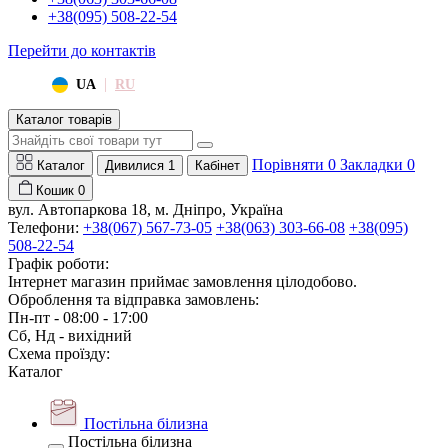
+38(095) 508-22-54
Перейти до контактів
|
UA
RU
Каталог товарів
Порівняти
0
Закладки
0
Каталог
Дивилися
1
Кабінет
Кошик
0
вул. Автопаркова 18, м. Дніпро, Україна
Телефони:
+38(067) 567-73-05
+38(063) 303-66-08
+38(095)
508-22-54
Графік роботи:
Інтернет магазин приймає замовлення цілодобово.
Оброблення та відправка замовлень:
Пн-пт - 08:00 - 17:00
Сб, Нд - вихідний
Схема проїзду:
Каталог
Постільна білизна
Постільна білизна