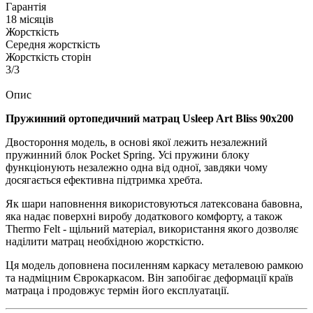
Гарантія
18 місяців
Жорсткість
Середня жорсткість
Жорсткість сторін
3/3
Опис
Пружинний ортопедичний матрац Usleep Art
Bliss 90х200
Двостороння модель, в основі якої лежить незалежний
пружинний блок Pocket Spring. Усі пружини блоку
функціонують незалежно одна від одної, завдяки чому
досягається ефективна підтримка хребта.
Як шари наповнення використовуються латексована бавовна,
яка надає поверхні виробу додаткового комфорту, а також
Thermo Felt - щільний матеріал, використання якого дозволяє
наділити матрац необхідною жорсткістю.
Ця модель доповнена посиленням каркасу металевою рамкою
та надміцним Єврокаркасом. Він запобігає деформації країв
матраца і продовжує термін його експлуатації.