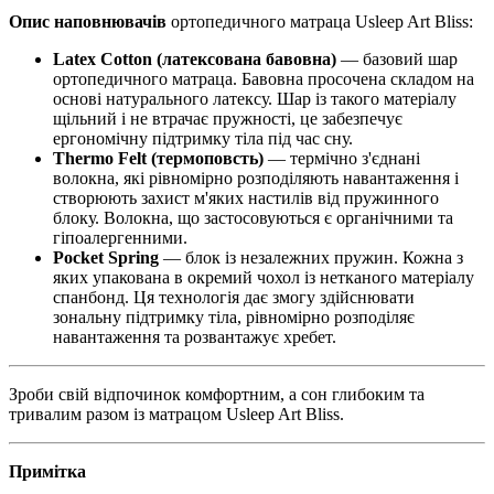
Опис наповнювачів
ортопедичного матраца Usleep Art Bliss:
Latex Cotton (латексована бавовна)
— базовий шар
ортопедичного матраца. Бавовна просочена складом на
основі натурального латексу. Шар із такого матеріалу
щільний і не втрачає пружності, це забезпечує
ергономічну підтримку тіла під час сну.
Thermo Felt (термоповсть)
— термічно з'єднані
волокна, які рівномірно розподіляють навантаження і
створюють захист м'яких настилів від пружинного
блоку. Волокна, що застосовуються є органічними та
гіпоалергенними.
Pocket Spring
— блок із незалежних пружин. Кожна з
яких упакована в окремий чохол із нетканого матеріалу
спанбонд. Ця технологія дає змогу здійснювати
зональну підтримку тіла, рівномірно розподіляє
навантаження та розвантажує хребет.
Зроби свій відпочинок комфортним, а сон глибоким та
тривалим разом із матрацом Usleep Art Bliss.
Примітка