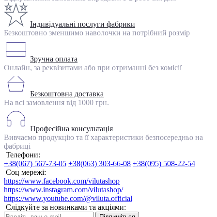
Індивідуальні послуги фабрики
Безкоштовно зменшимо наволочки на потрібний розмір
Зручна оплата
Онлайн, за реквізитами або при отриманні без комісії
Безкоштовна доставка
На всі замовлення від 1000 грн.
Професійна консультація
Вивчаємо продукцію та її характеристики безпосередньо на
фабриці
Телефони:
+38(067) 567-73-05
+38(063) 303-66-08
+38(095) 508-22-54
Соц мережі:
https://www.facebook.com/vilutashop
https://www.instagram.com/vilutashop/
https://www.youtube.com/@viluta.official
Слідкуйте за новинками та акціями:
Підпишіться