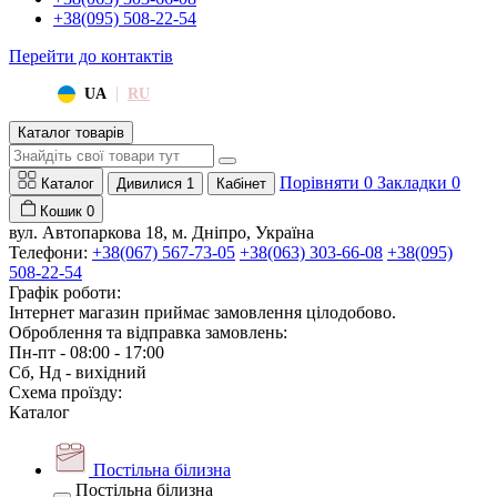
+38(095) 508-22-54
Перейти до контактів
|
UA
RU
Каталог товарів
Порівняти
0
Закладки
0
Каталог
Дивилися
1
Кабінет
Кошик
0
вул. Автопаркова 18, м. Дніпро, Україна
Телефони:
+38(067) 567-73-05
+38(063) 303-66-08
+38(095)
508-22-54
Графік роботи:
Інтернет магазин приймає замовлення цілодобово.
Оброблення та відправка замовлень:
Пн-пт - 08:00 - 17:00
Сб, Нд - вихідний
Схема проїзду:
Каталог
Постільна білизна
Постільна білизна