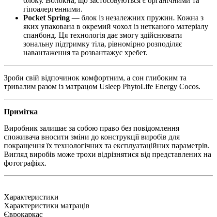
блоку. Волокна, що застосовуються є органічними та
гіпоалергенними.
Pocket Spring
— блок із незалежних пружин. Кожна з
яких упакована в окремий чохол із нетканого матеріалу
спанбонд. Ця технологія дає змогу здійснювати
зональну підтримку тіла, рівномірно розподіляє
навантаження та розвантажує хребет.
Зроби свій відпочинок комфортним, а сон глибоким та
тривалим разом із матрацом Usleep PhytoLife Energy Cocos.
Примітка
Виробник залишає за собою право без повідомлення
споживача вносити зміни до конструкції виробів для
покращення їх технологічних та експлуатаційних параметрів.
Вигляд виробів може трохи відрізнятися від представлених на
фотографіях.
Характеристики
Характеристики матраців
Єврокаркас