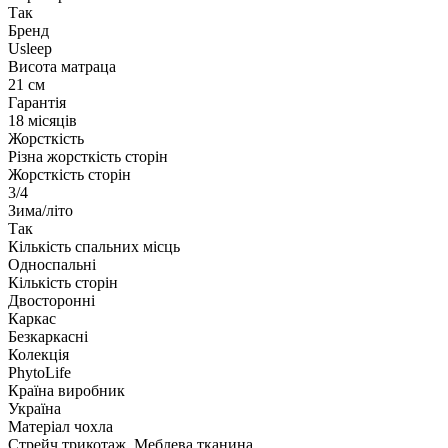
Так
Бренд
Usleep
Висота матраца
21 см
Гарантія
18 місяців
Жорсткість
Різна жорсткість сторін
Жорсткість сторін
3/4
Зима/літо
Так
Кількість спальних місць
Односпальні
Кількість сторін
Двосторонні
Каркас
Безкаркасні
Колекція
PhytoLife
Країна виробник
Україна
Матеріал чохла
Стрейч трикотаж, Меблева тканина