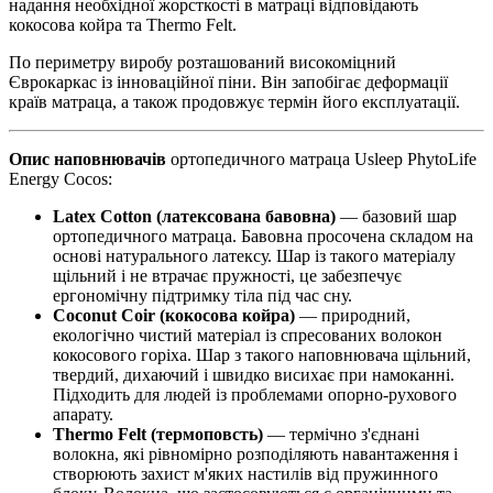
надання необхідної жорсткості в матраці відповідають
кокосова койра та Thermo Felt.
По периметру виробу розташований високоміцний
Єврокаркас із інноваційної піни. Він запобігає деформації
країв матраца, а також продовжує термін його експлуатації.
Опис наповнювачів
ортопедичного матраца Usleep PhytoLife
Energy Cocos:
Latex Cotton (латексована бавовна)
— базовий шар
ортопедичного матраца. Бавовна просочена складом на
основі натурального латексу. Шар із такого матеріалу
щільний і не втрачає пружності, це забезпечує
ергономічну підтримку тіла під час сну.
Coconut Coir (кокосова койра)
— природний,
екологічно чистий матеріал із спресованих волокон
кокосового горіха. Шар з такого наповнювача щільний,
твердий, дихаючий і швидко висихає при намоканні.
Підходить для людей із проблемами опорно-рухового
апарату.
Thermo Felt (термоповсть)
— термічно з'єднані
волокна, які рівномірно розподіляють навантаження і
створюють захист м'яких настилів від пружинного