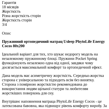
Гарантія
18 місяців
Жорсткість
Різна жорсткість сторін
Жорсткість сторін
3/4
Опис
Пружинний ортопедичний матрац Usleep PhytoLife Energy
Cocos 80х200
Ідеальний варіант для тих, хто шукає недорогу модель на
незалежному пружинному блоці. Пружини Pocket Spring
функціонують незалежно одна від одної, завдяки чому
досягається максимальний комфорт та ортопедичний ефект.
Дана модель має асиметричну жорсткість. Середньо-жорстка
сторона є універсальною та підходить всім без винятку.
Сторона з помірною жорсткістю рекомендована до
використання людям щільної статури та любителям
жорсткіших поверхонь для сну.
Внутрішнє наповнення матраца PhytoLife Energy Cocos - це
латексована бавовна, яка підвищує рівень комфорту виробу. За