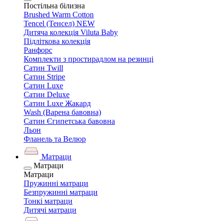
Постільна білизна
Brushed Warm Cotton
Tencel (Тенсел) NEW
Дитяча колекція Viluta Baby
Підліткова колекція
Ранфорс
Комплекти з простирадлом на резинці
Сатин Twill
Сатин Stripe
Сатин Luxe
Сатин Deluxe
Сатин Luxe Жакард
Wash (Варена бавовна)
Сатин Єгипетська бавовна
Льон
Фланель та Велюр
Матраци
Матраци
Матраци
Пружинні матраци
Безпружинні матраци
Тонкі матраци
Дитячі матраци