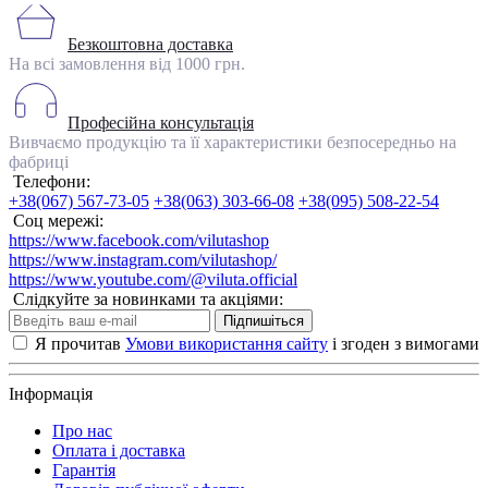
Безкоштовна доставка
На всі замовлення від 1000 грн.
Професійна консультація
Вивчаємо продукцію та її характеристики безпосередньо на
фабриці
Телефони:
+38(067) 567-73-05
+38(063) 303-66-08
+38(095) 508-22-54
Соц мережі:
https://www.facebook.com/vilutashop
https://www.instagram.com/vilutashop/
https://www.youtube.com/@viluta.official
Слідкуйте за новинками та акціями:
Підпишіться
Я прочитав
Умови використання сайту
і згоден з вимогами
Інформація
Про нас
Оплата і доставка
Гарантія