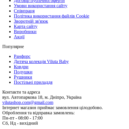
Договір публічної оферти
Умови використання сайту
Співпраця
Політика використання файлів Cookie
Зворотній зв'язок
Карта сайту
Виробники
Акції
Популярне
Ранфорс
Дитяча колекція Viluta Baby
Ковдри
Подушки
Рушники
Постільні приладдя
Контакти та адреса
вул. Автопаркова 18, м. Дніпро, Україна
vilutashop.com@gmail.com
Інтернет магазин приймає замовлення цілодобово.
Оброблення та відправка замовлень:
Пн-пт - 08:00 - 17:00
Сб, Нд - вихідний