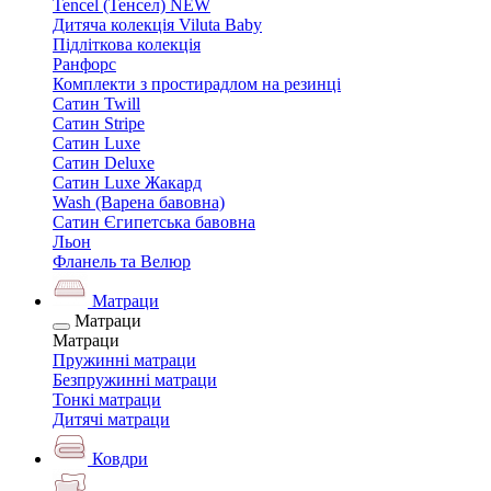
Tencel (Тенсел) NEW
Дитяча колекція Viluta Baby
Підліткова колекція
Ранфорс
Комплекти з простирадлом на резинці
Сатин Twill
Сатин Stripe
Сатин Luxe
Сатин Deluxe
Сатин Luxe Жакард
Wash (Варена бавовна)
Сатин Єгипетська бавовна
Льон
Фланель та Велюр
Матраци
Матраци
Матраци
Пружинні матраци
Безпружинні матраци
Тонкі матраци
Дитячі матраци
Ковдри