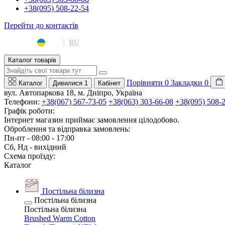
+38(095) 508-22-54
Перейти до контактів
|
UA
RU
Каталог товарів
Порівняти
0
Закладки
0
Каталог
Дивилися
1
Кабінет
вул. Автопаркова 18, м. Дніпро, Україна
Телефони:
+38(067) 567-73-05
+38(063) 303-66-08
+38(095) 508-
Графік роботи:
Інтернет магазин приймає замовлення цілодобово.
Оброблення та відправка замовлень:
Пн-пт - 08:00 - 17:00
Сб, Нд - вихідний
Схема проїзду:
Каталог
Постільна білизна
Постільна білизна
Постільна білизна
Brushed Warm Cotton