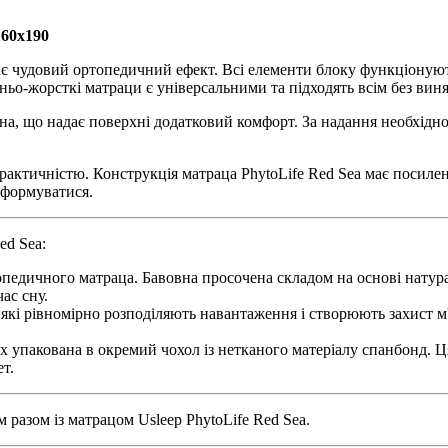
160х190
ає чудовий ортопедичний ефект. Всі елементи блоку функціонують
ьо-жорсткі матраци є універсальними та підходять всім без виня
вна, що надає поверхні додатковий комфорт. За надання необхідн
 практичністю. Конструкція матраца PhytoLife Red Sea має посил
еформуватися.
ed Sea:
едичного матраца. Бавовна просочена складом на основі натураль
ас сну.
 які рівномірно розподіляють навантаження і створюють захист м
 упакована в окремий чохол із нетканого матеріалу спанбонд. Ця
т.
разом із матрацом Usleep PhytoLife Red Sea.