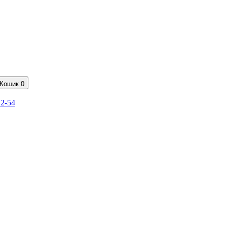
Кошик
0
22-54