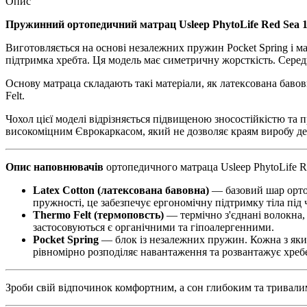
Опис
Пружинний ортопедичний матрац Usleep PhytoLife Red Sea 
Виготовляється на основі незалежних пружин Pocket Spring і м
підтримка хребта. Ця модель має симетричну жорсткість. Середн
Основу матраца складають такі матеріали, як латексована баво
Felt.
Чохол цієї моделі відрізняється підвищеною зносостійкістю та
високоміцним Єврокаркасом, який не дозволяє краям виробу д
Опис наповнювачів
ортопедичного матраца Usleep PhytoLife R
Latex Cotton (латексована бавовна)
— базовий шар ортоп
пружності, це забезпечує ергономічну підтримку тіла під ч
Thermo Felt (термоповсть)
— термічно з'єднані волокна,
застосовуються є органічними та гіпоалергенними.
Pocket Spring
— блок із незалежних пружин. Кожна з яких
рівномірно розподіляє навантаження та розвантажує хребе
Зроби свій відпочинок комфортним, а сон глибоким та тривалим 