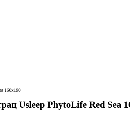
ea 160х190
ац Usleep PhytoLife Red Sea 1