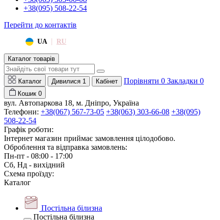
+38(095) 508-22-54
Перейти до контактів
|
UA
RU
Каталог товарів
Порівняти
0
Закладки
0
Каталог
Дивилися
1
Кабінет
Кошик
0
вул. Автопаркова 18, м. Дніпро, Україна
Телефони:
+38(067) 567-73-05
+38(063) 303-66-08
+38(095)
508-22-54
Графік роботи:
Інтернет магазин приймає замовлення цілодобово.
Оброблення та відправка замовлень:
Пн-пт - 08:00 - 17:00
Сб, Нд - вихідний
Схема проїзду:
Каталог
Постільна білизна
Постільна білизна