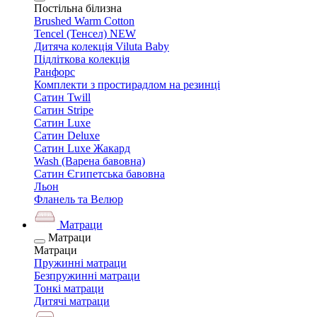
Постільна білизна
Brushed Warm Cotton
Tencel (Тенсел) NEW
Дитяча колекція Viluta Baby
Підліткова колекція
Ранфорс
Комплекти з простирадлом на резинці
Сатин Twill
Сатин Stripe
Сатин Luxe
Сатин Deluxe
Сатин Luxe Жакард
Wash (Варена бавовна)
Сатин Єгипетська бавовна
Льон
Фланель та Велюр
Матраци
Матраци
Матраци
Пружинні матраци
Безпружинні матраци
Тонкі матраци
Дитячі матраци