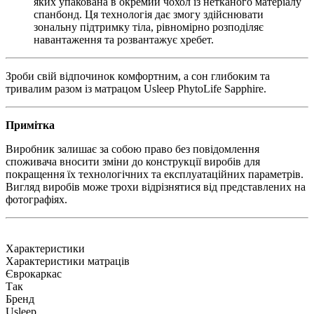
яких упакована в окремий чохол із нетканого матеріалу
спанбонд. Ця технологія дає змогу здійснювати
зональну підтримку тіла, рівномірно розподіляє
навантаження та розвантажує хребет.
Зроби свій відпочинок комфортним, а сон глибоким та
тривалим разом із матрацом Usleep PhytoLife Sapphire.
Примітка
Виробник залишає за собою право без повідомлення
споживача вносити зміни до конструкції виробів для
покращення їх технологічних та експлуатаційних параметрів.
Вигляд виробів може трохи відрізнятися від представлених на
фотографіях.
Характеристики
Характеристики матраців
Єврокаркас
Так
Бренд
Usleep