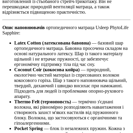
виготовлений із стьобаного стрейч-трикотажу. Він не
перешкоджає природній вентиляції матраца, а також
відрізняється підвищеною практичністю.
Опис наповнювачів
ортопедичного матраца Usleep PhytoLife
Sapphire:
Latex Cotton (латексована бавовна)
— базовий шар
ортопедичного матраца. Бавовна просочена складом на
основі натурального латексу. Шар із такого матеріалу
щільний і не втрачає пружності, це забезпечує
ергономічну підтримку тіла під час сну.
Coconut Coir (кокосова койра)
— природний,
екологічно чистий матеріал із спресованих волокон
кокосового горіха. Шар з такого наповнювача щільний,
твердий, дихаючий і швидко висихає при намоканні.
Підходить для людей із проблемами опорно-рухового
апарату.
Thermo Felt (термоповсть)
— термічно з'єднані
волокна, які рівномірно розподіляють навантаження і
створюють захист м'яких настилів від пружинного
блоку. Волокна, що застосовуються є органічними та
гіпоалергенними.
Pocket Spring
— блок із незалежних пружин. Кожна з