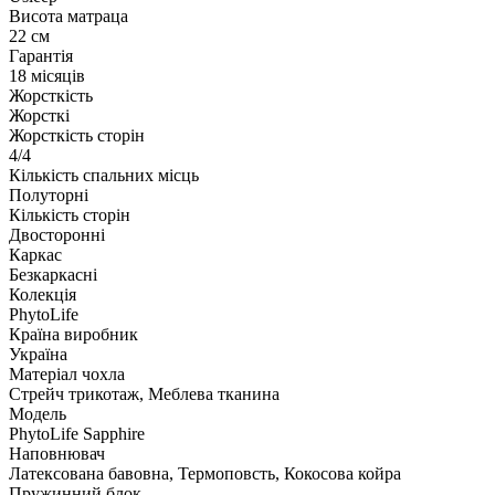
Висота матраца
22 см
Гарантія
18 місяців
Жорсткість
Жорсткі
Жорсткість сторін
4/4
Кількість спальних місць
Полуторні
Кількість сторін
Двосторонні
Каркас
Безкаркасні
Колекція
PhytoLife
Країна виробник
Україна
Матеріал чохла
Стрейч трикотаж, Меблева тканина
Модель
PhytoLife Sapphire
Наповнювач
Латексована бавовна, Термоповсть, Кокосова койра
Пружинний блок