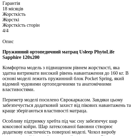
Гарантія
18 місяців
Жорсткість
Жорсткі
Жорсткість сторін
4/4
Опис
Пружинний ортопедичний матрац Usleep PhytoLife
Sapphire 120х200
Комфортна модель з підвищеним рівнем жорсткості, яка
здатна витримати високий рівень навантаження до 160 кг. В
основі моделі лежить пружинний блок Pocket Spring, який
відомий чудовими ортопедичними та анатомічними
властивостями.
Периметр моделі посилено Єврокаркасом. Завдяки цьому
забезпечується додатковий захист від пікових навантажень та
краще зберігаються властивості матраца.
Особливу підтримку хребта під час сну забезпечує шар
кокосової койри. Шар латексованої бавовни створює
додаткову еластичність поверхні моделі. Чохол виробу