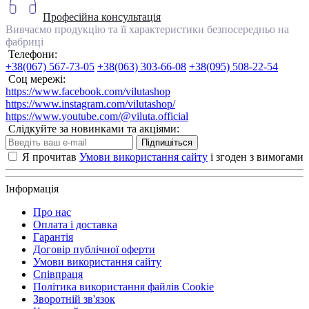
Професійна консультація
Вивчаємо продукцію та її характеристики безпосередньо на
фабриці
Телефони:
+38(067) 567-73-05
+38(063) 303-66-08
+38(095) 508-22-54
Соц мережі:
https://www.facebook.com/vilutashop
https://www.instagram.com/vilutashop/
https://www.youtube.com/@viluta.official
Слідкуйте за новинками та акціями:
Підпишіться
Я прочитав
Умови використання сайту
і згоден з вимогами
Інформація
Про нас
Оплата і доставка
Гарантія
Договір публічної оферти
Умови використання сайту
Співпраця
Політика використання файлів Cookie
Зворотній зв'язок