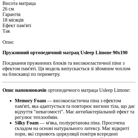
Висота матраца
26 см
Гарантія
18 місяців
Ефект пам'яті
Так
Опис
Пружинний ортопедичний матрац Usleep Limone 90х190
Поєднання пружинних блоків та високоеластичної піни з
ефектом пам'яті. Ця модель випускається зі зйомним чохлом
на блискавці по периметру.
Опис наповнювачів
ортопедичного матраца Usleep Limone:
Memory Foam
— високоеластична піна з ефектом
пам'яті, яка адаптується та повторює вигини тіла, що дає
відчуття "невагомості". Має антибактеріальний ефект та
регулює теплообмін.
Silky Foam
— м'яка, поліуретанова піна. Просочена
складом на основі натурального латексу. Має відкриті
пори, які сприяють циркуляції повітря всередині