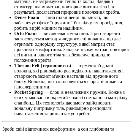
матраца, не затримуючи тепло та холод. Завдяки
структурі шару матрац повторює вигини тіла і, в
результаті, досягається природне положення хребта.
Dense Foam
— піна підвищеної щільності, що
забезпечує ефект "пружини" без відчуття просідання,
робить виріб міцним та надійним.
Orto Foam
— високоеластична піна. При створенні
застосовується метод холодного спінювання, що дає
отримати однорідну структуру, з якої матрац стає
щільним і комфортним. Завдяки цьому матрац повторює
всі вигини вашого тіла та забезпечує природне
положення хребта.
Thermo Felt (термоповсть)
— термічно з'єднані
волокна, які рівномірно розподіляють навантаження і
створюють захист м'яких настилів від пружинного
блоку. Волокна, що застосовуються є органічними та
гіпоалергенними.
Pocket Spring
— блок із незалежних пружин. Кожна з
яких упакована в окремий чохол із нетканого матеріалу
спанбонд. Ця технологія дає змогу здійснювати
зональну підтримку тіла, рівномірно розподіляє
навантаження та розвантажує хребет.
Зроби свій відпочинок комфортним, а сон глибоким та