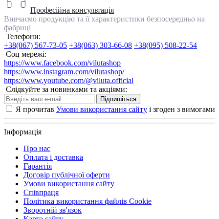
Професійна консультація
Вивчаємо продукцію та її характеристики безпосередньо на
фабриці
Телефони:
+38(067) 567-73-05
+38(063) 303-66-08
+38(095) 508-22-54
Соц мережі:
https://www.facebook.com/vilutashop
https://www.instagram.com/vilutashop/
https://www.youtube.com/@viluta.official
Слідкуйте за новинками та акціями:
Підпишіться
Я прочитав
Умови використання сайту
і згоден з вимогами
Інформація
Про нас
Оплата і доставка
Гарантія
Договір публічної оферти
Умови використання сайту
Співпраця
Політика використання файлів Cookie
Зворотній зв'язок
Карта сайту