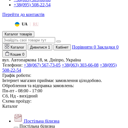
+38(095) 508-22-54
Перейти до контактів
|
UA
RU
Каталог товарів
Порівняти
0
Закладки
0
Каталог
Дивилися
1
Кабінет
Кошик
0
вул. Автопаркова 18, м. Дніпро, Україна
Телефони:
+38(067) 567-73-05
+38(063) 303-66-08
+38(095)
508-22-54
Графік роботи:
Інтернет магазин приймає замовлення цілодобово.
Оброблення та відправка замовлень:
Пн-пт - 08:00 - 17:00
Сб, Нд - вихідний
Схема проїзду:
Каталог
Постільна білизна
Постільна білизна