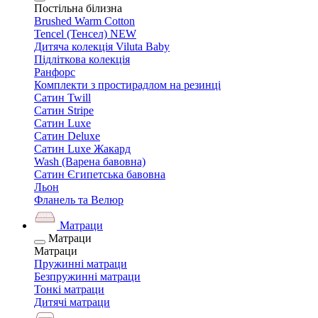
Постільна білизна
Brushed Warm Cotton
Tencel (Тенсел) NEW
Дитяча колекція Viluta Baby
Підліткова колекція
Ранфорс
Комплекти з простирадлом на резинці
Сатин Twill
Сатин Stripe
Сатин Luxe
Сатин Deluxe
Сатин Luxe Жакард
Wash (Варена бавовна)
Сатин Єгипетська бавовна
Льон
Фланель та Велюр
Матраци
Матраци
Матраци
Пружинні матраци
Безпружинні матраци
Тонкі матраци
Дитячі матраци