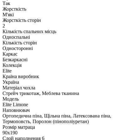
Так
Жорсткість
М'які
Жорсткість сторін
2
Кількість спальних місць
Односпальні
Кількість сторін
Односторонні
Каркас
Безкаркасні
Колекція
Elite
Країна виробник
Україна
Матеріал чохла
Стрейч трикотаж, Меблева тканина
Модель
Elite Limone
Наповнювач
Ортопедична піна, Щільна піна, Латексована піна,
Термоповсть, Поролон (пінополіуретан)
Розмір матраца
90х190
Слой наполнения 6