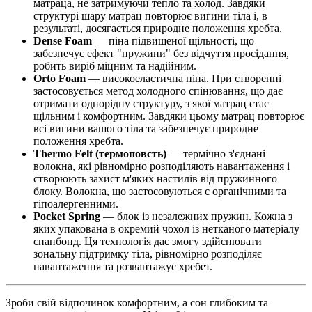
матраца, не затримуючи тепло та холод. Завдяки
структурі шару матрац повторює вигини тіла і, в
результаті, досягається природне положення хребта.
Dense Foam
— піна підвищеної щільності, що
забезпечує ефект "пружини" без відчуття просідання,
робить виріб міцним та надійним.
Orto Foam
— високоеластична піна. При створенні
застосовується метод холодного спінювання, що дає
отримати однорідну структуру, з якої матрац стає
щільним і комфортним. Завдяки цьому матрац повторює
всі вигини вашого тіла та забезпечує природне
положення хребта.
Thermo Felt (термоповсть)
— термічно з'єднані
волокна, які рівномірно розподіляють навантаження і
створюють захист м'яких настилів від пружинного
блоку. Волокна, що застосовуються є органічними та
гіпоалергенними.
Pocket Spring
— блок із незалежних пружин. Кожна з
яких упакована в окремий чохол із нетканого матеріалу
спанбонд. Ця технологія дає змогу здійснювати
зональну підтримку тіла, рівномірно розподіляє
навантаження та розвантажує хребет.
Зроби свій відпочинок комфортним, а сон глибоким та