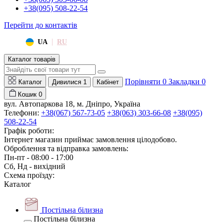
+38(095) 508-22-54
Перейти до контактів
|
UA
RU
Каталог товарів
Порівняти
0
Закладки
0
Каталог
Дивилися
1
Кабінет
Кошик
0
вул. Автопаркова 18, м. Дніпро, Україна
Телефони:
+38(067) 567-73-05
+38(063) 303-66-08
+38(095)
508-22-54
Графік роботи:
Інтернет магазин приймає замовлення цілодобово.
Оброблення та відправка замовлень:
Пн-пт - 08:00 - 17:00
Сб, Нд - вихідний
Схема проїзду:
Каталог
Постільна білизна
Постільна білизна