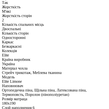
Так
Жорсткість
М'які
Жорсткість сторін
2
Кількість спальних місць
Двоспальні
Кількість сторін
Односторонні
Каркас
Безкаркасні
Колекція
Elite
Країна виробник
Україна
Матеріал чохла
Стрейч трикотаж, Меблева тканина
Модель
Elite Limone
Наповнювач
Ортопедична піна, Щільна піна, Латексована піна,
Термоповсть, Поролон (пінополіуретан)
Розмір матраца
180х190
Слой наполнения 6