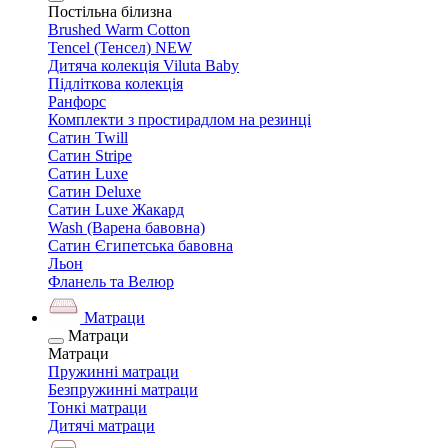
Постільна білизна
Brushed Warm Cotton
Tencel (Тенсел) NEW
Дитяча колекція Viluta Baby
Підліткова колекція
Ранфорс
Комплекти з простирадлом на резинці
Сатин Twill
Сатин Stripe
Сатин Luxe
Сатин Deluxe
Сатин Luxe Жакард
Wash (Варена бавовна)
Сатин Єгипетська бавовна
Льон
Фланель та Велюр
Матраци
Матраци
Матраци
Пружинні матраци
Безпружинні матраци
Тонкі матраци
Дитячі матраци