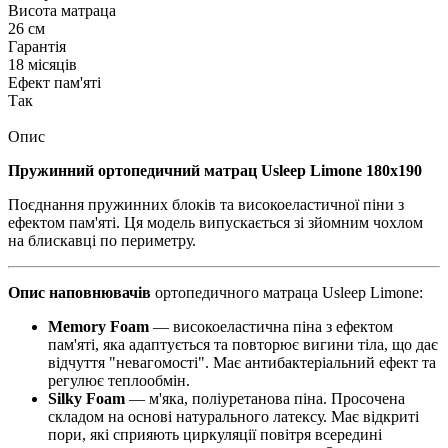
Висота матраца
26 см
Гарантія
18 місяців
Ефект пам'яті
Так
Опис
Пружинний ортопедичний матрац Usleep Limone 180х190
Поєднання пружинних блоків та високоеластичної піни з
ефектом пам'яті. Ця модель випускається зі зйомним чохлом
на блискавці по периметру.
Опис наповнювачів
ортопедичного матраца Usleep Limone:
Memory Foam
— високоеластична піна з ефектом
пам'яті, яка адаптується та повторює вигини тіла, що дає
відчуття "невагомості". Має антибактеріальний ефект та
регулює теплообмін.
Silky Foam
— м'яка, поліуретанова піна. Просочена
складом на основі натурального латексу. Має відкриті
пори, які сприяють циркуляції повітря всередині