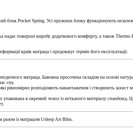
й блок Pocket Spring. Усі пружини блоку функціонують незалежн
 надає поверхні виробу додаткового комфорту, а також Thermo Fe
формації країв матраца і продовжує термін його експлуатації.
едичного матраца. Бавовна просочена складом на основі натураль
ас сну.
 які рівномірно розподіляють навантаження і створюють захист м
 упакована в окремий чохол із нетканого матеріалу спанбонд. Ця
т.
разом із матрацом Usleep Art Bliss.