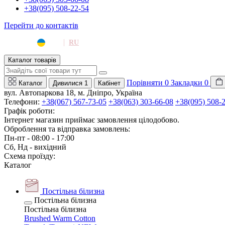
+38(095) 508-22-54
Перейти до контактів
|
UA
RU
Каталог товарів
Порівняти
0
Закладки
0
Каталог
Дивилися
1
Кабінет
вул. Автопаркова 18, м. Дніпро, Україна
Телефони:
+38(067) 567-73-05
+38(063) 303-66-08
+38(095) 508-
Графік роботи:
Інтернет магазин приймає замовлення цілодобово.
Оброблення та відправка замовлень:
Пн-пт - 08:00 - 17:00
Сб, Нд - вихідний
Схема проїзду:
Каталог
Постільна білизна
Постільна білизна
Постільна білизна
Brushed Warm Cotton