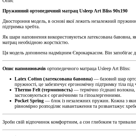
Опис
Пружинний ортопедичний матрац Usleep Art
Bliss 90х190
Двостороння модель, в основі якої лежить незалежний пружинни
підтримка хребта.
Як шари наповнення використовуються латексована бавовна, яка
матрац необхідною жорсткістю.
Ця модель доповнена надміцним Єврокаркасом. Він запобігає де
Опис наповнювачів
ортопедичного матраца Usleep Art Bliss:
Latex Cotton (латексована бавовна)
— базовий шар ортоп
пружності, це забезпечує ергономічну підтримку тіла під ч
Thermo Felt (термоповсть)
— термічно з'єднані волокна,
застосовуються є органічними та гіпоалергенними.
Pocket Spring
— блок із незалежних пружин. Кожна з яких
рівномірно розподіляє навантаження та розвантажує хребе
Зроби свій відпочинок комфортним, а сон глибоким та тривалим 