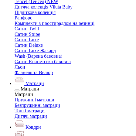
Tencel (Тенсел) NEW
Дитяча колекція Viluta Baby
Підліткова колекція
Ранфорс
Комплекти з простирадлом на резинці
Сатин Twill
Сатин Stripe
Сатин Luxe
Сатин Deluxe
Сатин Luxe Жакард
Wash (Варена бавовна)
Сатин Єгипетська бавовна
Льон
Фланель та Велюр
Матраци
Матраци
Матраци
Пружинні матраци
Безпружинні матраци
Тонкі матраци
Дитячі матраци
Ковдри