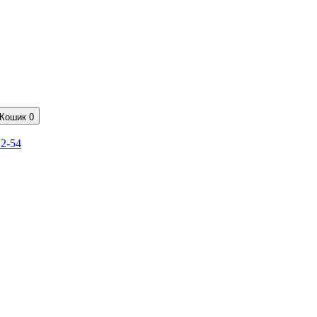
Кошик
0
22-54