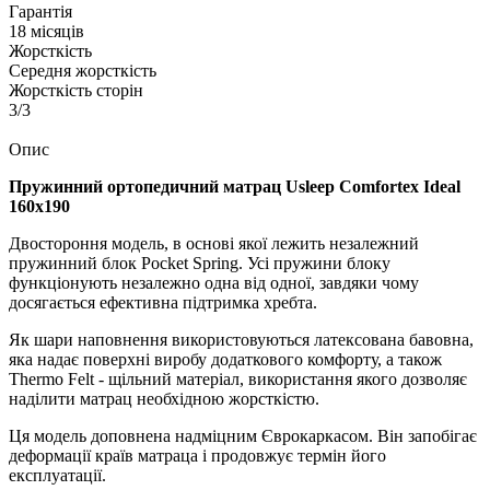
Гарантія
18 місяців
Жорсткість
Середня жорсткість
Жорсткість сторін
3/3
Опис
Пружинний ортопедичний матрац Usleep Comfortex Ideal
160х190
Двостороння модель, в основі якої лежить незалежний
пружинний блок Pocket Spring. Усі пружини блоку
функціонують незалежно одна від одної, завдяки чому
досягається ефективна підтримка хребта.
Як шари наповнення використовуються латексована бавовна,
яка надає поверхні виробу додаткового комфорту, а також
Thermo Felt - щільний матеріал, використання якого дозволяє
наділити матрац необхідною жорсткістю.
Ця модель доповнена надміцним Єврокаркасом. Він запобігає
деформації країв матраца і продовжує термін його
експлуатації.