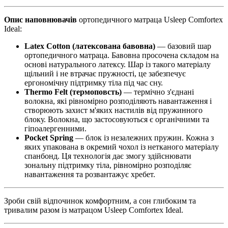
Опис наповнювачів
ортопедичного матраца Usleep Comfortex
Ideal:
Latex Cotton (латексована бавовна)
— базовий шар
ортопедичного матраца. Бавовна просочена складом на
основі натурального латексу. Шар із такого матеріалу
щільний і не втрачає пружності, це забезпечує
ергономічну підтримку тіла під час сну.
Thermo Felt (термоповсть)
— термічно з'єднані
волокна, які рівномірно розподіляють навантаження і
створюють захист м'яких настилів від пружинного
блоку. Волокна, що застосовуються є органічними та
гіпоалергенними.
Pocket Spring
— блок із незалежних пружин. Кожна з
яких упакована в окремий чохол із нетканого матеріалу
спанбонд. Ця технологія дає змогу здійснювати
зональну підтримку тіла, рівномірно розподіляє
навантаження та розвантажує хребет.
Зроби свій відпочинок комфортним, а сон глибоким та
тривалим разом із матрацом Usleep Comfortex Ideal.