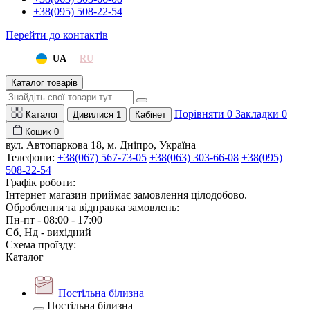
+38(095) 508-22-54
Перейти до контактів
|
UA
RU
Каталог товарів
Порівняти
0
Закладки
0
Каталог
Дивилися
1
Кабінет
Кошик
0
вул. Автопаркова 18, м. Дніпро, Україна
Телефони:
+38(067) 567-73-05
+38(063) 303-66-08
+38(095)
508-22-54
Графік роботи:
Інтернет магазин приймає замовлення цілодобово.
Оброблення та відправка замовлень:
Пн-пт - 08:00 - 17:00
Сб, Нд - вихідний
Схема проїзду:
Каталог
Постільна білизна
Постільна білизна