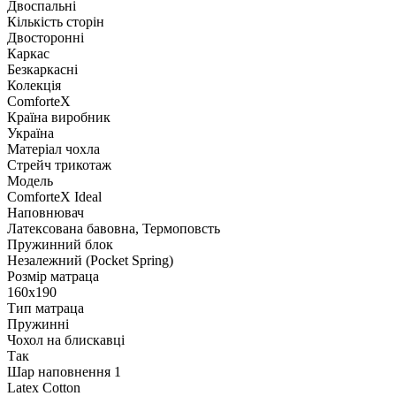
Двоспальні
Кількість сторін
Двосторонні
Каркас
Безкаркасні
Колекція
ComforteX
Країна виробник
Україна
Матеріал чохла
Стрейч трикотаж
Модель
ComforteX Ideal
Наповнювач
Латексована бавовна, Термоповсть
Пружинний блок
Незалежний (Pocket Spring)
Розмір матраца
160х190
Тип матраца
Пружинні
Чохол на блискавці
Так
Шар наповнення 1
Latex Cotton