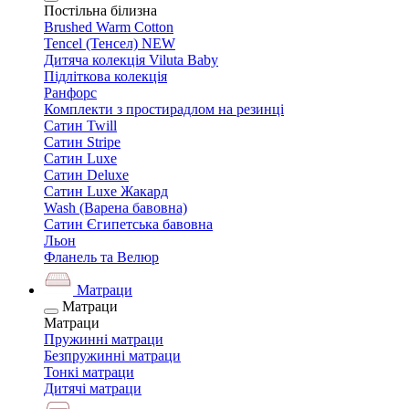
Постільна білизна
Brushed Warm Cotton
Tencel (Тенсел) NEW
Дитяча колекція Viluta Baby
Підліткова колекція
Ранфорс
Комплекти з простирадлом на резинці
Сатин Twill
Сатин Stripe
Сатин Luxe
Сатин Deluxe
Сатин Luxe Жакард
Wash (Варена бавовна)
Сатин Єгипетська бавовна
Льон
Фланель та Велюр
Матраци
Матраци
Матраци
Пружинні матраци
Безпружинні матраци
Тонкі матраци
Дитячі матраци