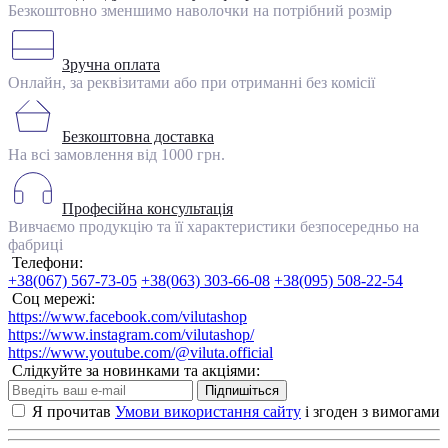
Безкоштовно зменшимо наволочки на потрібний розмір
Зручна оплата
Онлайн, за реквізитами або при отриманні без комісії
Безкоштовна доставка
На всі замовлення від 1000 грн.
Професійна консультація
Вивчаємо продукцію та її характеристики безпосередньо на
фабриці
Телефони:
+38(067) 567-73-05
+38(063) 303-66-08
+38(095) 508-22-54
Соц мережі:
https://www.facebook.com/vilutashop
https://www.instagram.com/vilutashop/
https://www.youtube.com/@viluta.official
Слідкуйте за новинками та акціями:
Підпишіться
Я прочитав
Умови використання сайту
і згоден з вимогами