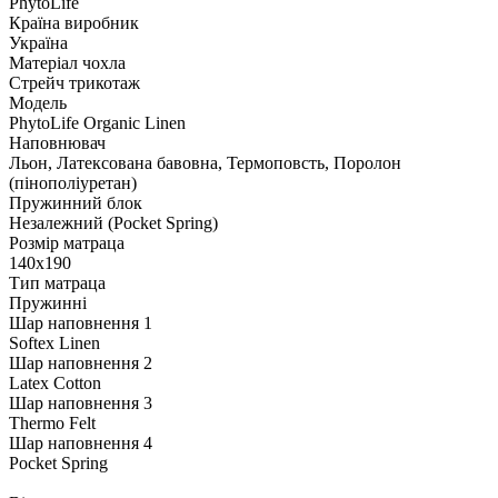
PhytoLife
Країна виробник
Україна
Матеріал чохла
Стрейч трикотаж
Модель
PhytoLife Organic Linen
Наповнювач
Льон, Латексована бавовна, Термоповсть, Поролон
(пінополіуретан)
Пружинний блок
Незалежний (Pocket Spring)
Розмір матраца
140х190
Тип матраца
Пружинні
Шар наповнення 1
Softex Linen
Шар наповнення 2
Latex Cotton
Шар наповнення 3
Thermo Felt
Шар наповнення 4
Pocket Spring