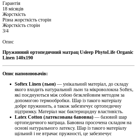
Гарантія
18 місяців
Жорсткість
Різна жорсткість сторін
Жорсткість сторін
3/4
Опис
Пружинний ортопедичний матрац Usleep PhytoLife Organic
Linen
140x190
Опис наповнювачів:
Softex Linen (льон)
— унікальний матеріал, до складу
якого входить натуральний льон та мікроволокна Softex,
які поєднуються між собою безклейовим методом за
допомогою термообробки. Шар із такого матеріалу
добре пружинить, а також забезпечує ортопедичну
підтримку. Матеріал має бактерицидну властивість.
Latex Cotton (латексована бавовна)
— базовий шар
ортопедичного матраца. Бавовна просочена складом на
основі натурального латексу. Шар із такого матеріалу
щільний і не втрачає пружності, це забезпечує