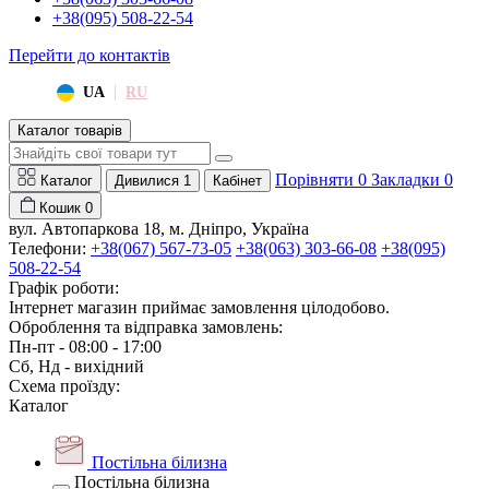
+38(095) 508-22-54
Перейти до контактів
|
UA
RU
Каталог товарів
Порівняти
0
Закладки
0
Каталог
Дивилися
1
Кабінет
Кошик
0
вул. Автопаркова 18, м. Дніпро, Україна
Телефони:
+38(067) 567-73-05
+38(063) 303-66-08
+38(095)
508-22-54
Графік роботи:
Інтернет магазин приймає замовлення цілодобово.
Оброблення та відправка замовлень:
Пн-пт - 08:00 - 17:00
Сб, Нд - вихідний
Схема проїзду:
Каталог
Постільна білизна
Постільна білизна