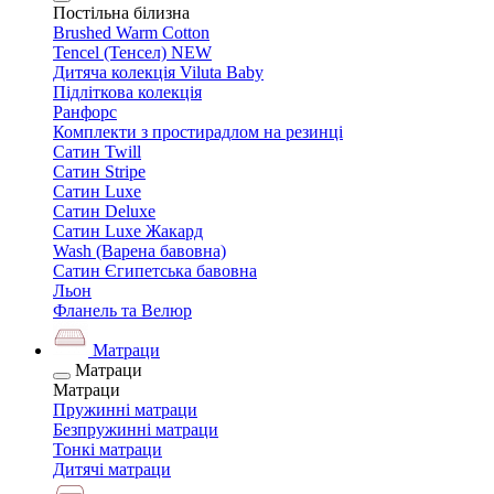
Постільна білизна
Brushed Warm Cotton
Tencel (Тенсел) NEW
Дитяча колекція Viluta Baby
Підліткова колекція
Ранфорс
Комплекти з простирадлом на резинці
Сатин Twill
Сатин Stripe
Сатин Luxe
Сатин Deluxe
Сатин Luxe Жакард
Wash (Варена бавовна)
Сатин Єгипетська бавовна
Льон
Фланель та Велюр
Матраци
Матраци
Матраци
Пружинні матраци
Безпружинні матраци
Тонкі матраци
Дитячі матраци