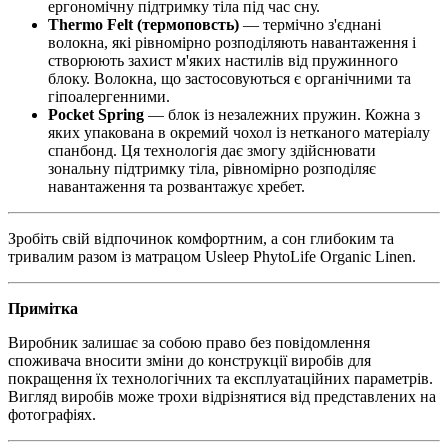
ергономічну підтримку тіла під час сну.
Thermo Felt (термоповсть)
— термічно з'єднані
волокна, які рівномірно розподіляють навантаження і
створюють захист м'яких настилів від пружинного
блоку. Волокна, що застосовуються є органічними та
гіпоалергенними.
Pocket Spring
— блок із незалежних пружин. Кожна з
яких упакована в окремий чохол із нетканого матеріалу
спанбонд. Ця технологія дає змогу здійснювати
зональну підтримку тіла, рівномірно розподіляє
навантаження та розвантажує хребет.
Зробіть свій відпочинок комфортним, а сон глибоким та
тривалим разом із матрацом Usleep PhytoLife Organic Linen.
Примітка
Виробник залишає за собою право без повідомлення
споживача вносити зміни до конструкції виробів для
покращення їх технологічних та експлуатаційних параметрів.
Вигляд виробів може трохи відрізнятися від представлених на
фотографіях.