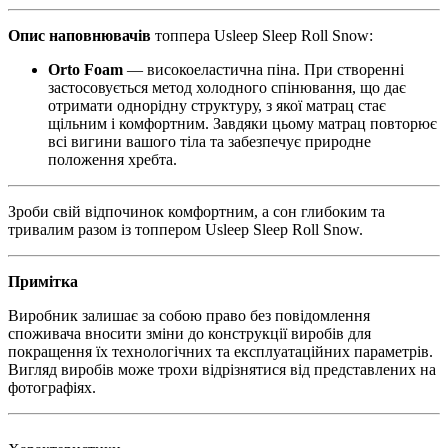
Опис наповнювачів
топпера Usleep Sleep Roll Snow:
Orto Foam
— високоеластична піна. При створенні
застосовується метод холодного спінювання, що дає
отримати однорідну структуру, з якої матрац стає
щільним і комфортним. Завдяки цьому матрац повторює
всі вигини вашого тіла та забезпечує природне
положення хребта.
Зроби свій відпочинок комфортним, а сон глибоким та
тривалим разом із топпером Usleep Sleep Roll Snow.
Примітка
Виробник залишає за собою право без повідомлення
споживача вносити зміни до конструкції виробів для
покращення їх технологічних та експлуатаційних параметрів.
Вигляд виробів може трохи відрізнятися від представлених на
фотографіях.