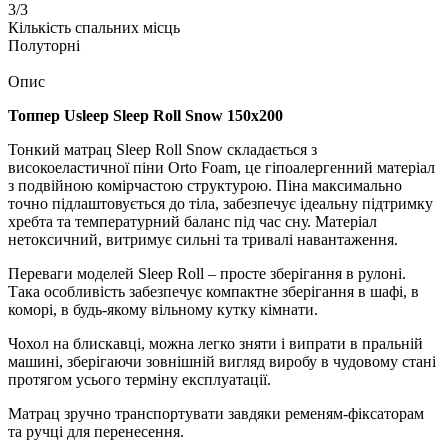
3/3
Кількість спальних місць
Полуторні
Опис
Топпер Usleep Sleep Roll Snow 150х200
Тонкий матрац Sleep Roll Snow складається з
високоеластичної піни Orto Foam, це гіпоалергенний матеріал
з подвійною комірчастою структурою. Піна максимально
точно підлаштовується до тіла, забезпечує ідеальну підтримку
хребта та температурний баланс під час сну. Матеріал
нетоксичний, витримує сильні та тривалі навантаження.
Переваги моделей Sleep Roll – просте зберігання в рулоні.
Така особливість забезпечує компактне зберігання в шафі, в
коморі, в будь-якому вільному кутку кімнати.
Чохол на блискавці, можна легко зняти і випрати в пральній
машині, зберігаючи зовнішній вигляд виробу в чудовому стані
протягом усього терміну експлуатації.
Матрац зручно транспортувати завдяки ременям-фіксаторам
та ручці для перенесення.