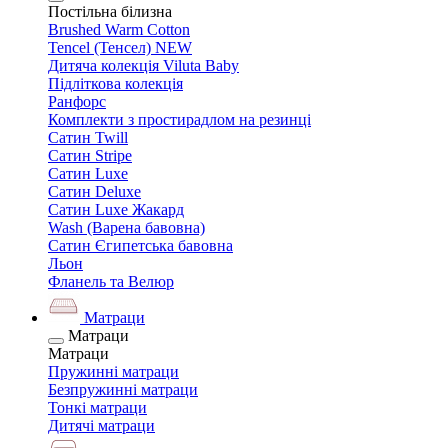
Постільна білизна
Brushed Warm Cotton
Tencel (Тенсел) NEW
Дитяча колекція Viluta Baby
Підліткова колекція
Ранфорс
Комплекти з простирадлом на резинці
Сатин Twill
Сатин Stripe
Сатин Luxe
Сатин Deluxe
Сатин Luxe Жакард
Wash (Варена бавовна)
Сатин Єгипетська бавовна
Льон
Фланель та Велюр
Матраци
Матраци
Матраци
Пружинні матраци
Безпружинні матраци
Тонкі матраци
Дитячі матраци