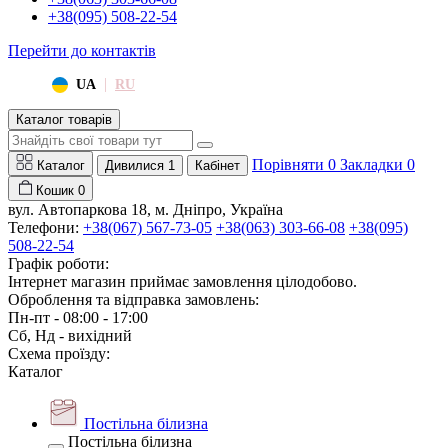
+38(095) 508-22-54
Перейти до контактів
|
UA
RU
Каталог товарів
Порівняти
0
Закладки
0
Каталог
Дивилися
1
Кабінет
Кошик
0
вул. Автопаркова 18, м. Дніпро, Україна
Телефони:
+38(067) 567-73-05
+38(063) 303-66-08
+38(095)
508-22-54
Графік роботи:
Інтернет магазин приймає замовлення цілодобово.
Оброблення та відправка замовлень:
Пн-пт - 08:00 - 17:00
Сб, Нд - вихідний
Схема проїзду:
Каталог
Постільна білизна
Постільна білизна