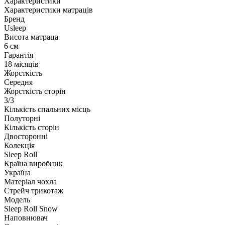
Характеристики
Характеристики матраців
Бренд
Usleep
Висота матраца
6 см
Гарантія
18 місяців
Жорсткість
Середня
Жорсткість сторін
3/3
Кількість спальних місць
Полуторні
Кількість сторін
Двосторонні
Колекція
Sleep Roll
Країна виробник
Україна
Матеріал чохла
Стрейч трикотаж
Модель
Sleep Roll Snow
Наповнювач