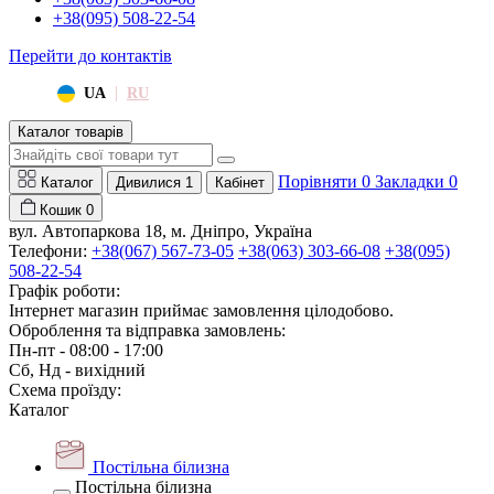
+38(095) 508-22-54
Перейти до контактів
|
UA
RU
Каталог товарів
Порівняти
0
Закладки
0
Каталог
Дивилися
1
Кабінет
Кошик
0
вул. Автопаркова 18, м. Дніпро, Україна
Телефони:
+38(067) 567-73-05
+38(063) 303-66-08
+38(095)
508-22-54
Графік роботи:
Інтернет магазин приймає замовлення цілодобово.
Оброблення та відправка замовлень:
Пн-пт - 08:00 - 17:00
Сб, Нд - вихідний
Схема проїзду:
Каталог
Постільна білизна
Постільна білизна