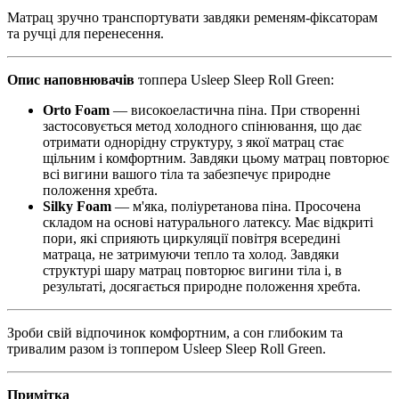
Матрац зручно транспортувати завдяки ременям-фіксаторам
та ручці для перенесення.
Опис наповнювачів
топпера Usleep Sleep Roll Green:
Orto Foam
— високоеластична піна. При створенні
застосовується метод холодного спінювання, що дає
отримати однорідну структуру, з якої матрац стає
щільним і комфортним. Завдяки цьому матрац повторює
всі вигини вашого тіла та забезпечує природне
положення хребта.
Silky Foam
— м'яка, поліуретанова піна. Просочена
складом на основі натурального латексу. Має відкриті
пори, які сприяють циркуляції повітря всередині
матраца, не затримуючи тепло та холод. Завдяки
структурі шару матрац повторює вигини тіла і, в
результаті, досягається природне положення хребта.
Зроби свій відпочинок комфортним, а сон глибоким та
тривалим разом із топпером Usleep Sleep Roll Green.
Примітка