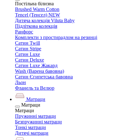
Постільна білизна
Brushed Warm Cotton
Tencel (Тенсел) NEW
Дитяча колекція Viluta Baby
Підліткова колекція
Ранфорс
Комплекти з простирадлом на резинці
Сатин Twill
Сатин Stripe
Сатин Luxe
Сатин Deluxe
Сатин Luxe Жакард
Wash (Варена бавовна)
Сатин Єгипетська бавовна
Льон
Фланель та Велюр
Матраци
Матраци
Матраци
Пружинні матраци
Безпружинні матраци
Тонкі матраци
Дитячі матраци