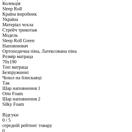
Колекція
Sleep Roll
Країна виробник
Україна
Матеріал чохла
Стрейч трикотаж
Модель
Sleep Roll Green
Наповнювач
Ортопедична піна, Латексована піна
Розмір матраца
70х190
Тип матраца
Безпружинні
Чохол на блискавці
Так
Шар наповнення 1
Orto Foam
Шар наповнення 2
Silky Foam
Відгуки
0
/ 5
середній рейтинг товару
0