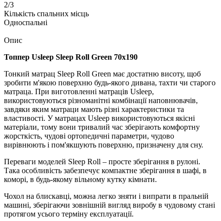
2/3
Кількість спальних місць
Односпальні
Опис
Топпер Usleep Sleep Roll Green 70х190
Тонкий матрац Sleep Roll Green має достатню висоту, щоб
зробити м'якою поверхню будь-якого дивана, тахти чи старого
матраца. При виготовленні матраців Usleep,
використовуються різноманітні комбінації наповнювачів,
завдяки яким матраци мають різні характеристики та
властивості. У матрацах Usleep використовуються якісні
матеріали, тому вони тривалий час зберігають комфортну
жорсткість, чудові ортопедичні параметри, чудово
вирівнюють і пом'якшують поверхню, призначену для сну.
Переваги моделей Sleep Roll – просте зберігання в рулоні.
Така особливість забезпечує компактне зберігання в шафі, в
коморі, в будь-якому вільному кутку кімнати.
Чохол на блискавці, можна легко зняти і випрати в пральній
машині, зберігаючи зовнішній вигляд виробу в чудовому стані
протягом усього терміну експлуатації.