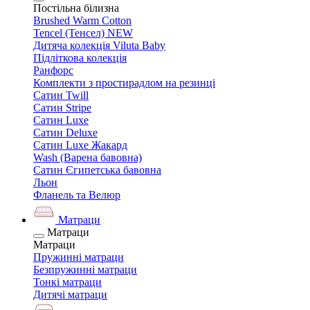
Постільна білизна
Brushed Warm Cotton
Tencel (Тенсел) NEW
Дитяча колекція Viluta Baby
Підліткова колекція
Ранфорс
Комплекти з простирадлом на резинці
Сатин Twill
Сатин Stripe
Сатин Luxe
Сатин Deluxe
Сатин Luxe Жакард
Wash (Варена бавовна)
Сатин Єгипетська бавовна
Льон
Фланель та Велюр
Матраци
Матраци
Матраци
Пружинні матраци
Безпружинні матраци
Тонкі матраци
Дитячі матраци