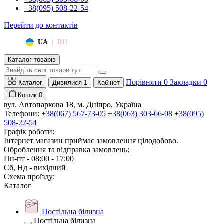
+38(095) 508-22-54
Перейти до контактів
|
UA
RU
Каталог товарів
Порівняти
0
Закладки
0
Каталог
Дивилися
1
Кабінет
Кошик
0
вул. Автопаркова 18, м. Дніпро, Україна
Телефони:
+38(067) 567-73-05
+38(063) 303-66-08
+38(095)
508-22-54
Графік роботи:
Інтернет магазин приймає замовлення цілодобово.
Оброблення та відправка замовлень:
Пн-пт - 08:00 - 17:00
Сб, Нд - вихідний
Схема проїзду:
Каталог
Постільна білизна
Постільна білизна