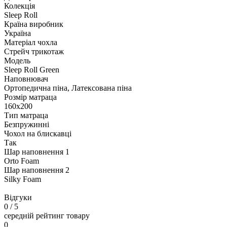
Колекція
Sleep Roll
Країна виробник
Україна
Матеріал чохла
Стрейч трикотаж
Модель
Sleep Roll Green
Наповнювач
Ортопедична піна, Латексована піна
Розмір матраца
160х200
Тип матраца
Безпружинні
Чохол на блискавці
Так
Шар наповнення 1
Orto Foam
Шар наповнення 2
Silky Foam
Відгуки
0
/ 5
середній рейтинг товару
0