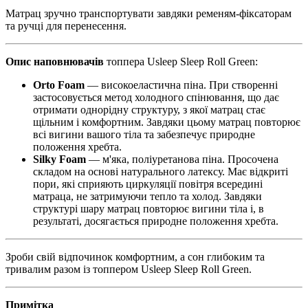
Матрац зручно транспортувати завдяки ременям-фіксаторам
та ручці для перенесення.
Опис наповнювачів
топпера Usleep Sleep Roll Green:
Orto Foam
— високоеластична піна. При створенні
застосовується метод холодного спінювання, що дає
отримати однорідну структуру, з якої матрац стає
щільним і комфортним. Завдяки цьому матрац повторює
всі вигини вашого тіла та забезпечує природне
положення хребта.
Silky Foam
— м'яка, поліуретанова піна. Просочена
складом на основі натурального латексу. Має відкриті
пори, які сприяють циркуляції повітря всередині
матраца, не затримуючи тепло та холод. Завдяки
структурі шару матрац повторює вигини тіла і, в
результаті, досягається природне положення хребта.
Зроби свій відпочинок комфортним, а сон глибоким та
тривалим разом із топпером Usleep Sleep Roll Green.
Примітка