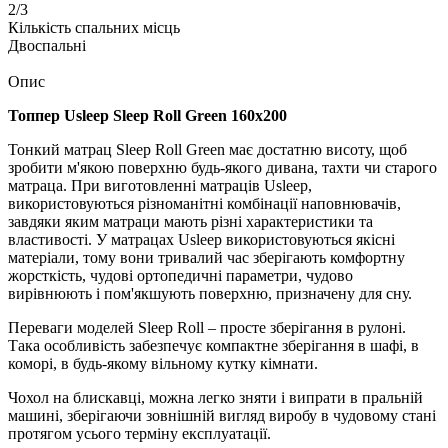
2/3
Кількість спальних місць
Двоспальні
Опис
Топпер Usleep Sleep Roll Green 160х200
Тонкий матрац Sleep Roll Green має достатню висоту, щоб
зробити м'якою поверхню будь-якого дивана, тахти чи старого
матраца. При виготовленні матраців Usleep,
використовуються різноманітні комбінації наповнювачів,
завдяки яким матраци мають різні характеристики та
властивості. У матрацах Usleep використовуються якісні
матеріали, тому вони тривалий час зберігають комфортну
жорсткість, чудові ортопедичні параметри, чудово
вирівнюють і пом'якшують поверхню, призначену для сну.
Переваги моделей Sleep Roll – просте зберігання в рулоні.
Така особливість забезпечує компактне зберігання в шафі, в
коморі, в будь-якому вільному кутку кімнати.
Чохол на блискавці, можна легко зняти і випрати в пральній
машині, зберігаючи зовнішній вигляд виробу в чудовому стані
протягом усього терміну експлуатації.