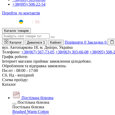
+38(095) 508-22-54
Перейти до контактів
|
UA
RU
Каталог товарів
Порівняти
0
Закладки
0
Каталог
Дивилися
1
Кабінет
вул. Автопаркова 18, м. Дніпро, Україна
Телефони:
+38(067) 567-73-05
+38(063) 303-66-08
+38(095) 508-
Графік роботи:
Інтернет магазин приймає замовлення цілодобово.
Оброблення та відправка замовлень:
Пн-пт - 08:00 - 17:00
Сб, Нд - вихідний
Схема проїзду:
Каталог
Постільна білизна
Постільна білизна
Постільна білизна
Brushed Warm Cotton