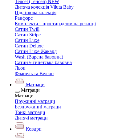
Tencel (Тенсел) NEW
Дитяча колекція Viluta Baby
Підліткова колекція
Ранфорс
Комплекти з простирадлом на резинці
Сатин Twill
Сатин Stripe
Сатин Luxe
Сатин Deluxe
Сатин Luxe Жакард
Wash (Варена бавовна)
Сатин Єгипетська бавовна
Льон
Фланель та Велюр
Матраци
Матраци
Матраци
Пружинні матраци
Безпружинні матраци
Тонкі матраци
Дитячі матраци
Ковдри