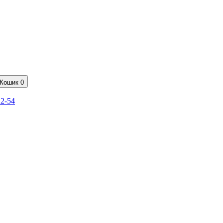
Кошик
0
22-54