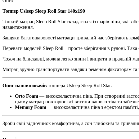
Опис
Топпер Usleep Sleep Roll Star​ 140х190
Тонкий матрац Sleep Roll Star складається із шарів піни, які з
навантаження.
Завдяки багатошаровості матраци тривалий час зберігають комф
Переваги моделей Sleep Roll – просте зберігання в рулоні. Така
Чохол на блискавці, можна легко зняти і випрати в пральній ма
Матрац зручно транспортувати завдяки ременям-фіксаторам та 
Опис наповнювачів
топпера Usleep Sleep Roll Star:
Orto Foam
— високоеластична піна. При створенні застос
цьому матрац повторює всі вигини вашого тіла та забезп
Memory Foam
— високоеластична піна з ефектом пам'яті,
Зроби свій відпочинок комфортним, а сон глибоким та тривалим 