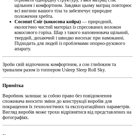
щільним і комфортним. Завдяки цьому матрац повторює
всі вигини вашого тіла та забезпечує природне
положення хребта.
Coconut Coir (кокосова койра)
— природний,
екологічно чистий матеріал із спресованих волокон
кокосового горіха. Шар з такого наповнювача щільний,
твердий, дихаючий і швидко висихає при намоканні.
Підходить для людей із проблемами опорно-рухового
апарату.
Зроби свій відпочинок комфортним, а сон глибоким та
тривалим разом із топпером Usleep Sleep Roll Sky.
Примітка
Виробник залишає за собою право без повідомлення
споживача вносити зміни до конструкції виробів для
покращення їх технологічних та експлуатаційних параметрів.
Вигляд виробів може трохи відрізнятися від представлених на
фотографіях.