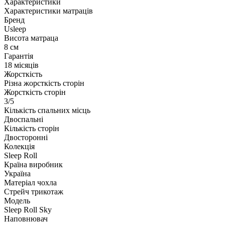
Характеристики
Характеристики матраців
Бренд
Usleep
Висота матраца
8 см
Гарантія
18 місяців
Жорсткість
Різна жорсткість сторін
Жорсткість сторін
3/5
Кількість спальних місць
Двоспальні
Кількість сторін
Двосторонні
Колекція
Sleep Roll
Країна виробник
Україна
Матеріал чохла
Стрейч трикотаж
Модель
Sleep Roll Sky
Наповнювач