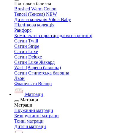
Постільна білизна
Brushed Warm Cotton
Tencel (Тенсел) NEW
Дитяча колекція Viluta Baby
Підліткова колекція
Ранфорс
Комплекти з простирадлом на резинці
Сатин Twill
Сатин Stripe
Сатин Luxe
Сатин Deluxe
Сатин Luxe Жакард
Wash (Варена бавовна)
Сатин Єгипетська бавовна
Льон
Фланель та Велюр
Матраци
Матраци
Матраци
Пружинні матраци
Безпружинні матраци
Тонкі матраци
Дитячі матраци