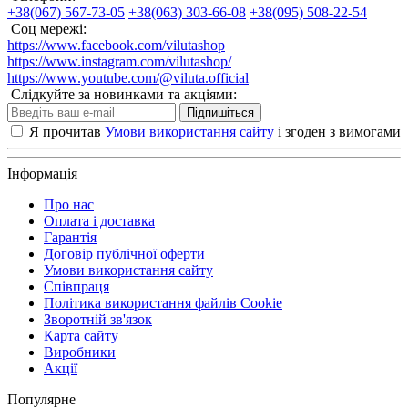
+38(067) 567-73-05
+38(063) 303-66-08
+38(095) 508-22-54
Соц мережі:
https://www.facebook.com/vilutashop
https://www.instagram.com/vilutashop/
https://www.youtube.com/@viluta.official
Слідкуйте за новинками та акціями:
Підпишіться
Я прочитав
Умови використання сайту
і згоден з вимогами
Інформація
Про нас
Оплата і доставка
Гарантія
Договір публічної оферти
Умови використання сайту
Співпраця
Політика використання файлів Cookie
Зворотній зв'язок
Карта сайту
Виробники
Акції
Популярне