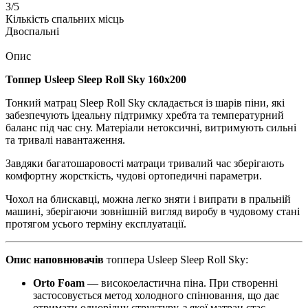
3/5
Кількість спальних місць
Двоспальні
Опис
Топпер Usleep Sleep Roll Sky 160х200
Тонкий матрац Sleep Roll Sky складається із шарів піни, які
забезпечують ідеальну підтримку хребта та температурний
баланс під час сну. Матеріали нетоксичні, витримують сильні
та тривалі навантаження.
Завдяки багатошаровості матраци тривалий час зберігають
комфортну жорсткість, чудові ортопедичні параметри.
Чохол на блискавці, можна легко зняти і випрати в пральній
машині, зберігаючи зовнішній вигляд виробу в чудовому стані
протягом усього терміну експлуатації.
Опис наповнювачів
топпера Usleep Sleep Roll Sky:
Orto Foam
— високоеластична піна. При створенні
застосовується метод холодного спінювання, що дає
отримати однорідну структуру, з якої матрац стає