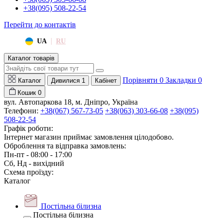
+38(095) 508-22-54
Перейти до контактів
|
UA
RU
Каталог товарів
Порівняти
0
Закладки
0
Каталог
Дивилися
1
Кабінет
Кошик
0
вул. Автопаркова 18, м. Дніпро, Україна
Телефони:
+38(067) 567-73-05
+38(063) 303-66-08
+38(095)
508-22-54
Графік роботи:
Інтернет магазин приймає замовлення цілодобово.
Оброблення та відправка замовлень:
Пн-пт - 08:00 - 17:00
Сб, Нд - вихідний
Схема проїзду:
Каталог
Постільна білизна
Постільна білизна