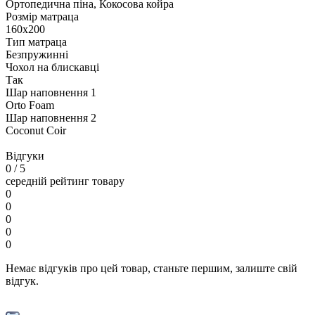
Ортопедична піна, Кокосова койра
Розмір матраца
160х200
Тип матраца
Безпружинні
Чохол на блискавці
Так
Шар наповнення 1
Orto Foam
Шар наповнення 2
Coconut Coir
Відгуки
0
/ 5
середній рейтинг товару
0
0
0
0
0
Немає відгуків про цей товар, станьте першим, залиште свій
відгук.