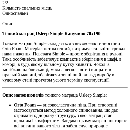
2/2
Кількість спальних місць
Односпальні
Опис
Тонкий матрац Usleep Simple Капучино 70х190
Тонкий матрац Simple складається з високоеластичної піни
Orto Foam. Матеріал нетоксичний, витримує сильні та тривалі
навантаження. Перевага Simple – просте зберігання в рулоні.
Така особливість забезпечує компактне зберігання в шафі, в
коморі, в будь-якому вільному кутку кімнати. Чохол із
застібкою на блискавці, можна легко зняти і випрати в
пральній машині, зберігаючи зовнішній вигляд виробу в
чудовому стані протягом усього терміну експлуатації.
Опис наповнювачів
тонкого матраца Usleep Simple:
Orto Foam
— високоеластична піна. При створенні
застосовується метод холодного спінювання, що дає
отримати однорідну структуру, з якої матрац стає
щільним і комфортним. Завдяки цьому матрац повторює
всі вигини вашого тіла та забезпечує природне