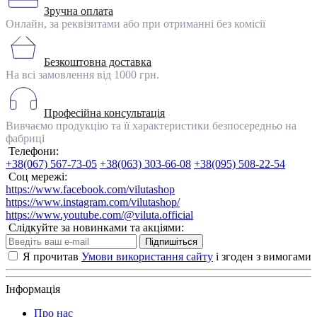
Зручна оплата
Онлайн, за реквізитами або при отриманні без комісії
Безкоштовна доставка
На всі замовлення від 1000 грн.
Професійна консультація
Вивчаємо продукцію та її характеристики безпосередньо на
фабриці
Телефони:
+38(067) 567-73-05
+38(063) 303-66-08
+38(095) 508-22-54
Соц мережі:
https://www.facebook.com/vilutashop
https://www.instagram.com/vilutashop/
https://www.youtube.com/@viluta.official
Слідкуйте за новинками та акціями:
Підпишіться
Я прочитав
Умови використання сайту
і згоден з вимогами
Інформація
Про нас