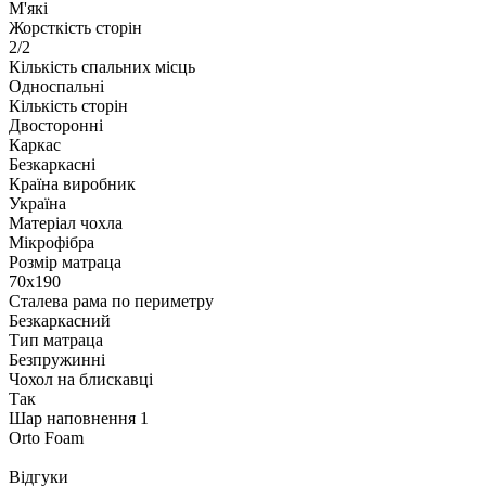
М'які
Жорсткість сторін
2/2
Кількість спальних місць
Односпальні
Кількість сторін
Двосторонні
Каркас
Безкаркасні
Країна виробник
Україна
Матеріал чохла
Мікрофібра
Розмір матраца
70х190
Сталева рама по периметру
Безкаркасний
Тип матраца
Безпружинні
Чохол на блискавці
Так
Шар наповнення 1
Orto Foam
Відгуки