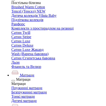
Постільна білизна
Brushed Warm Cotton
Tencel (Тенсел) NEW
Дитяча колекція Viluta Baby
Підліткова колекція
Ранфорс
Комплекти з простирадлом на резинці
Сатин Twill
Сатин Stripe
Сатин Luxe
Сатин Deluxe
Сатин Luxe Жакард
Wash (Варена бавовна)
Сатин Єгипетська бавовна
Льон
Фланель та Велюр
Матраци
Матраци
Матраци
Пружинні матраци
Безпружинні матраци
Тонкі матраци
Дитячі матраци