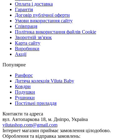
Оплата і доставка
Гарантія
Договір публічної оферти
Умови використання сайту
Співпраця
Політика використання файлів Cookie
Зворотній зв'язок
Карта сайту
Виробники
Акції
Популярне
Ранфорс
Дитяча колекція Viluta Baby
Ковдри
Подушки
Рушники
Постільні приладдя
Контакти та адреса
вул. Автопаркова 18, м. Дніпро, Україна
vilutashop.com@gmail.com
Інтернет магазин приймає замовлення цілодобово.
Оброблення та відправка замовлень: