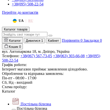
+38(095) 508-22-54
Перейти до контактів
|
UA
RU
Каталог товарів
Порівняти
0
Закладки
0
Каталог
Дивилися
1
Кабінет
Кошик
0
вул. Автопаркова 18, м. Дніпро, Україна
Телефони:
+38(067) 567-73-05
+38(063) 303-66-08
+38(095)
508-22-54
Графік роботи:
Інтернет магазин приймає замовлення цілодобово.
Оброблення та відправка замовлень:
Пн-пт - 08:00 - 17:00
Сб, Нд - вихідний
Схема проїзду:
Каталог
Постільна білизна
Постільна білизна