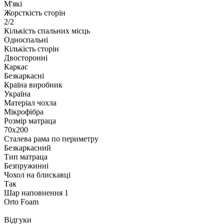
М'які
Жорсткість сторін
2/2
Кількість спальних місць
Односпальні
Кількість сторін
Двосторонні
Каркас
Безкаркасні
Країна виробник
Україна
Матеріал чохла
Мікрофібра
Розмір матраца
70х200
Сталева рама по периметру
Безкаркасний
Тип матраца
Безпружинні
Чохол на блискавці
Так
Шар наповнення 1
Orto Foam
Відгуки