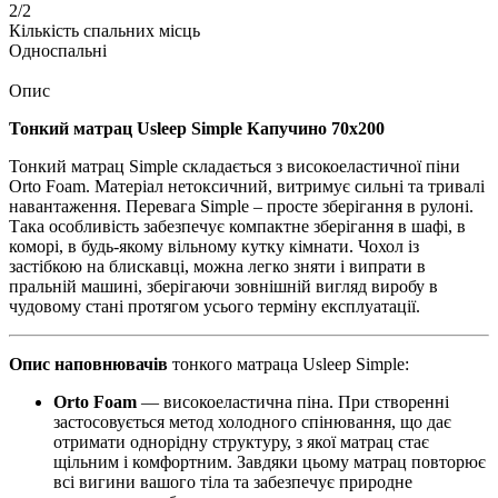
2/2
Кількість спальних місць
Односпальні
Опис
Тонкий матрац Usleep Simple Капучино 70х200
Тонкий матрац Simple складається з високоеластичної піни
Orto Foam. Матеріал нетоксичний, витримує сильні та тривалі
навантаження. Перевага Simple – просте зберігання в рулоні.
Така особливість забезпечує компактне зберігання в шафі, в
коморі, в будь-якому вільному кутку кімнати. Чохол із
застібкою на блискавці, можна легко зняти і випрати в
пральній машині, зберігаючи зовнішній вигляд виробу в
чудовому стані протягом усього терміну експлуатації.
Опис наповнювачів
тонкого матраца Usleep Simple:
Orto Foam
— високоеластична піна. При створенні
застосовується метод холодного спінювання, що дає
отримати однорідну структуру, з якої матрац стає
щільним і комфортним. Завдяки цьому матрац повторює
всі вигини вашого тіла та забезпечує природне