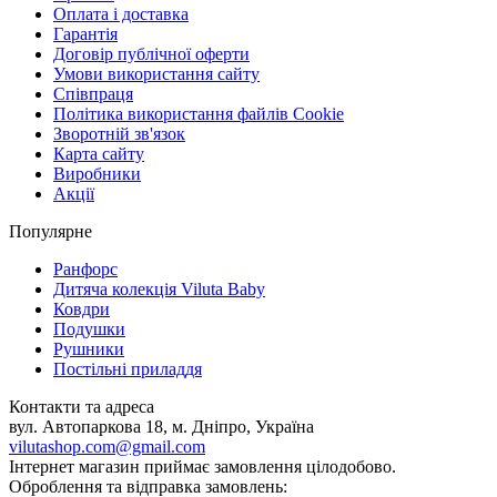
Оплата і доставка
Гарантія
Договір публічної оферти
Умови використання сайту
Співпраця
Політика використання файлів Cookie
Зворотній зв'язок
Карта сайту
Виробники
Акції
Популярне
Ранфорс
Дитяча колекція Viluta Baby
Ковдри
Подушки
Рушники
Постільні приладдя
Контакти та адреса
вул. Автопаркова 18, м. Дніпро, Україна
vilutashop.com@gmail.com
Інтернет магазин приймає замовлення цілодобово.
Оброблення та відправка замовлень: