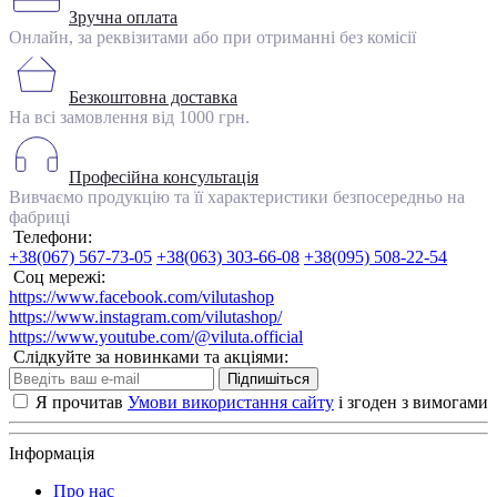
Зручна оплата
Онлайн, за реквізитами або при отриманні без комісії
Безкоштовна доставка
На всі замовлення від 1000 грн.
Професійна консультація
Вивчаємо продукцію та її характеристики безпосередньо на
фабриці
Телефони:
+38(067) 567-73-05
+38(063) 303-66-08
+38(095) 508-22-54
Соц мережі:
https://www.facebook.com/vilutashop
https://www.instagram.com/vilutashop/
https://www.youtube.com/@viluta.official
Слідкуйте за новинками та акціями:
Підпишіться
Я прочитав
Умови використання сайту
і згоден з вимогами
Інформація
Про нас