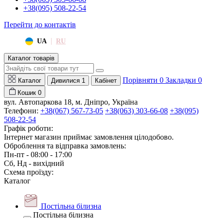
+38(095) 508-22-54
Перейти до контактів
|
UA
RU
Каталог товарів
Порівняти
0
Закладки
0
Каталог
Дивилися
1
Кабінет
Кошик
0
вул. Автопаркова 18, м. Дніпро, Україна
Телефони:
+38(067) 567-73-05
+38(063) 303-66-08
+38(095)
508-22-54
Графік роботи:
Інтернет магазин приймає замовлення цілодобово.
Оброблення та відправка замовлень:
Пн-пт - 08:00 - 17:00
Сб, Нд - вихідний
Схема проїзду:
Каталог
Постільна білизна
Постільна білизна