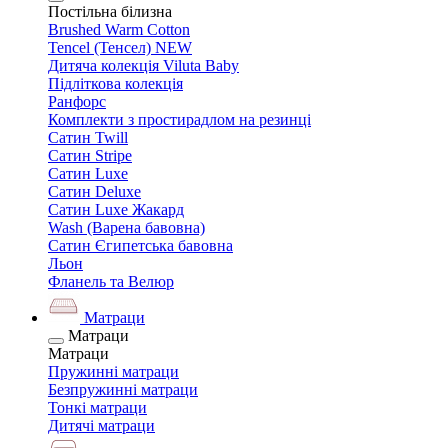
Постільна білизна
Brushed Warm Cotton
Tencel (Тенсел) NEW
Дитяча колекція Viluta Baby
Підліткова колекція
Ранфорс
Комплекти з простирадлом на резинці
Сатин Twill
Сатин Stripe
Сатин Luxe
Сатин Deluxe
Сатин Luxe Жакард
Wash (Варена бавовна)
Сатин Єгипетська бавовна
Льон
Фланель та Велюр
Матраци
Матраци
Матраци
Пружинні матраци
Безпружинні матраци
Тонкі матраци
Дитячі матраци