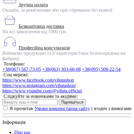
Зручна оплата
Онлайн, за реквізитами або при отриманні без комісії
Безкоштовна доставка
На всі замовлення від 1000 грн.
Професійна консультація
Вивчаємо продукцію та її характеристики безпосередньо на
фабриці
Телефони:
+38(067) 567-73-05
+38(063) 303-66-08
+38(095) 508-22-54
Соц мережі:
https://www.facebook.com/vilutashop
https://www.instagram.com/vilutashop/
https://www.youtube.com/@viluta.official
Слідкуйте за новинками та акціями:
Підпишіться
Я прочитав
Умови використання сайту
і згоден з вимогами
Інформація
Про нас