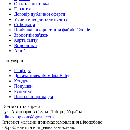
Оплата і доставка
Гарантія
Договір публічної оферти
Умови використання сайту
Співпраця
Політика використання файлів Cookie
Зворотній зв'язок
Карта сайту
Виробники
Акції
Популярне
Ранфорс
Дитяча колекція Viluta Baby
Ковдри
Подушки
Рушники
Постільні приладдя
Контакти та адреса
вул. Автопаркова 18, м. Дніпро, Україна
vilutashop.com@gmail.com
Інтернет магазин приймає замовлення цілодобово.
Оброблення та відправка замовлень: