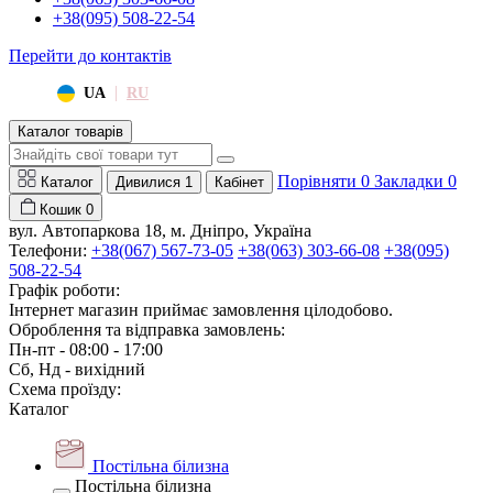
+38(095) 508-22-54
Перейти до контактів
|
UA
RU
Каталог товарів
Порівняти
0
Закладки
0
Каталог
Дивилися
1
Кабінет
Кошик
0
вул. Автопаркова 18, м. Дніпро, Україна
Телефони:
+38(067) 567-73-05
+38(063) 303-66-08
+38(095)
508-22-54
Графік роботи:
Інтернет магазин приймає замовлення цілодобово.
Оброблення та відправка замовлень:
Пн-пт - 08:00 - 17:00
Сб, Нд - вихідний
Схема проїзду:
Каталог
Постільна білизна
Постільна білизна