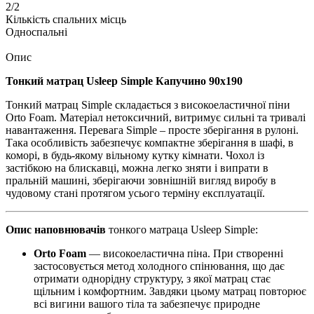
2/2
Кількість спальних місць
Односпальні
Опис
Тонкий матрац Usleep Simple Капучино 90х190
Тонкий матрац Simple складається з високоеластичної піни
Orto Foam. Матеріал нетоксичний, витримує сильні та тривалі
навантаження. Перевага Simple – просте зберігання в рулоні.
Така особливість забезпечує компактне зберігання в шафі, в
коморі, в будь-якому вільному кутку кімнати. Чохол із
застібкою на блискавці, можна легко зняти і випрати в
пральній машині, зберігаючи зовнішній вигляд виробу в
чудовому стані протягом усього терміну експлуатації.
Опис наповнювачів
тонкого матраца Usleep Simple:
Orto Foam
— високоеластична піна. При створенні
застосовується метод холодного спінювання, що дає
отримати однорідну структуру, з якої матрац стає
щільним і комфортним. Завдяки цьому матрац повторює
всі вигини вашого тіла та забезпечує природне