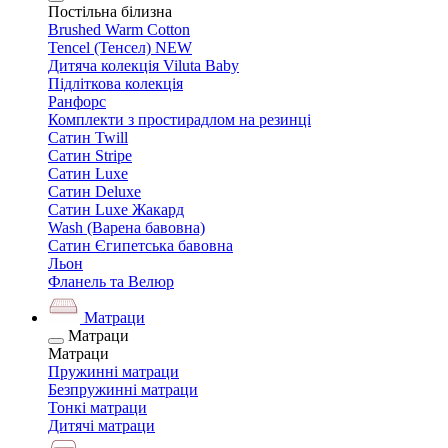
Постільна білизна
Brushed Warm Cotton
Tencel (Тенсел) NEW
Дитяча колекція Viluta Baby
Підліткова колекція
Ранфорс
Комплекти з простирадлом на резинці
Сатин Twill
Сатин Stripe
Сатин Luxe
Сатин Deluxe
Сатин Luxe Жакард
Wash (Варена бавовна)
Сатин Єгипетська бавовна
Льон
Фланель та Велюр
Матраци
Матраци
Матраци
Пружинні матраци
Безпружинні матраци
Тонкі матраци
Дитячі матраци