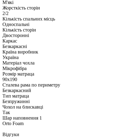
М'які
Жорсткість сторін
2/2
Кількість спальних місць
Односпальні
Кількість сторін
Двосторонні
Каркас
Безкаркасні
Країна виробник
Україна
Матеріал чохла
Мікрофібра
Розмір матраца
90х190
Сталева рама по периметру
Безкаркасний
Тип матраца
Безпружинні
Чохол на блискавці
Так
Шар наповнення 1
Orto Foam
Відгуки