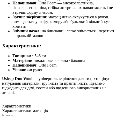
Наповнювач:
Orto Foam — високоеластична,
гіпоалергенна піна, стійка до тривалих навантажень і не
втрачає форму з часом.
Зручне зберігання:
матрац легко скручується в рулон,
поміщається у шафу, комору або будь-який вільний кут
кімнати.
Знімний чохол:
на блискавці, легко знімається і переться
в пральній машині.
Характеристики:
Товщина:
~5–6 см
Матеріали чохла:
овеча вовна / бавовна
Наповнювач:
Orto Foam
Упаковка:
рулон
Usleep Duo Wool
— універсальне рішення для тих, хто цінує
натуральні матеріали, зручність та практичність. Ідеально
підходить для дачі, гостей або щоденного використання на
дивані.
Характеристики
Характеристики матраців
Бренд