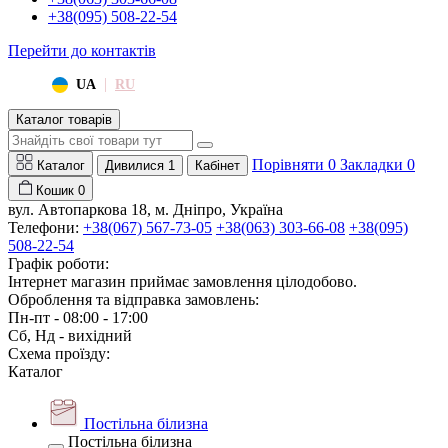
+38(095) 508-22-54
Перейти до контактів
|
UA
RU
Каталог товарів
Порівняти
0
Закладки
0
Каталог
Дивилися
1
Кабінет
Кошик
0
вул. Автопаркова 18, м. Дніпро, Україна
Телефони:
+38(067) 567-73-05
+38(063) 303-66-08
+38(095)
508-22-54
Графік роботи:
Інтернет магазин приймає замовлення цілодобово.
Оброблення та відправка замовлень:
Пн-пт - 08:00 - 17:00
Сб, Нд - вихідний
Схема проїзду:
Каталог
Постільна білизна
Постільна білизна