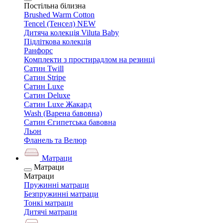
Постільна білизна
Brushed Warm Cotton
Tencel (Тенсел) NEW
Дитяча колекція Viluta Baby
Підліткова колекція
Ранфорс
Комплекти з простирадлом на резинці
Сатин Twill
Сатин Stripe
Сатин Luxe
Сатин Deluxe
Сатин Luxe Жакард
Wash (Варена бавовна)
Сатин Єгипетська бавовна
Льон
Фланель та Велюр
Матраци
Матраци
Матраци
Пружинні матраци
Безпружинні матраци
Тонкі матраци
Дитячі матраци