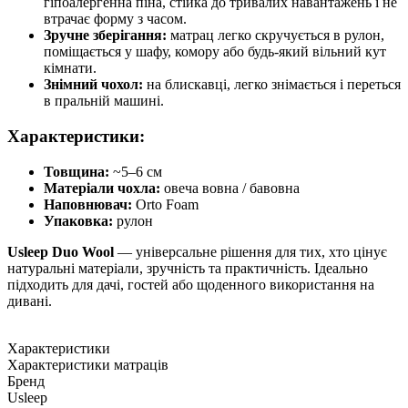
гіпоалергенна піна, стійка до тривалих навантажень і не
втрачає форму з часом.
Зручне зберігання:
матрац легко скручується в рулон,
поміщається у шафу, комору або будь-який вільний кут
кімнати.
Знімний чохол:
на блискавці, легко знімається і переться
в пральній машині.
Характеристики:
Товщина:
~5–6 см
Матеріали чохла:
овеча вовна / бавовна
Наповнювач:
Orto Foam
Упаковка:
рулон
Usleep Duo Wool
— універсальне рішення для тих, хто цінує
натуральні матеріали, зручність та практичність. Ідеально
підходить для дачі, гостей або щоденного використання на
дивані.
Характеристики
Характеристики матраців
Бренд
Usleep