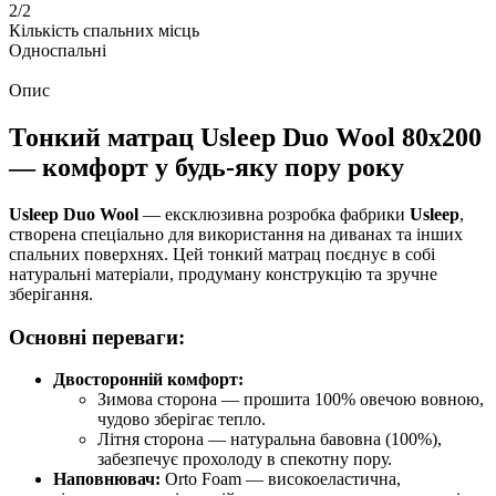
2/2
Кількість спальних місць
Односпальні
Опис
Тонкий матрац
Usleep Duo Wool
80х200
— комфорт у будь-яку пору року
Usleep Duo Wool
— ексклюзивна розробка фабрики
Usleep
,
створена спеціально для використання на диванах та інших
спальних поверхнях. Цей тонкий матрац поєднує в собі
натуральні матеріали, продуману конструкцію та зручне
зберігання.
Основні переваги:
Двосторонній комфорт:
Зимова сторона — прошита 100% овечою вовною,
чудово зберігає тепло.
Літня сторона — натуральна бавовна (100%),
забезпечує прохолоду в спекотну пору.
Наповнювач:
Orto Foam — високоеластична,