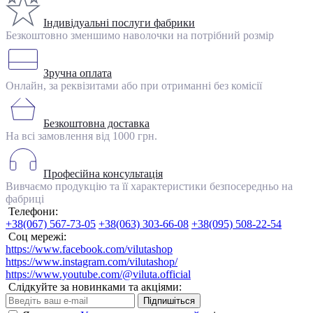
Індивідуальні послуги фабрики
Безкоштовно зменшимо наволочки на потрібний розмір
Зручна оплата
Онлайн, за реквізитами або при отриманні без комісії
Безкоштовна доставка
На всі замовлення від 1000 грн.
Професійна консультація
Вивчаємо продукцію та її характеристики безпосередньо на
фабриці
Телефони:
+38(067) 567-73-05
+38(063) 303-66-08
+38(095) 508-22-54
Соц мережі:
https://www.facebook.com/vilutashop
https://www.instagram.com/vilutashop/
https://www.youtube.com/@viluta.official
Слідкуйте за новинками та акціями:
Підпишіться