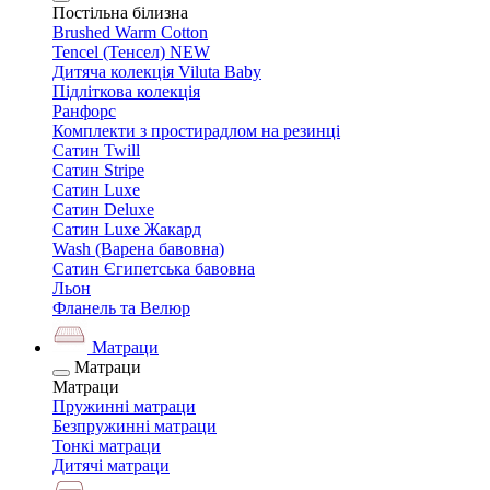
Постільна білизна
Brushed Warm Cotton
Tencel (Тенсел) NEW
Дитяча колекція Viluta Baby
Підліткова колекція
Ранфорс
Комплекти з простирадлом на резинці
Сатин Twill
Сатин Stripe
Сатин Luxe
Сатин Deluxe
Сатин Luxe Жакард
Wash (Варена бавовна)
Сатин Єгипетська бавовна
Льон
Фланель та Велюр
Матраци
Матраци
Матраци
Пружинні матраци
Безпружинні матраци
Тонкі матраци
Дитячі матраци