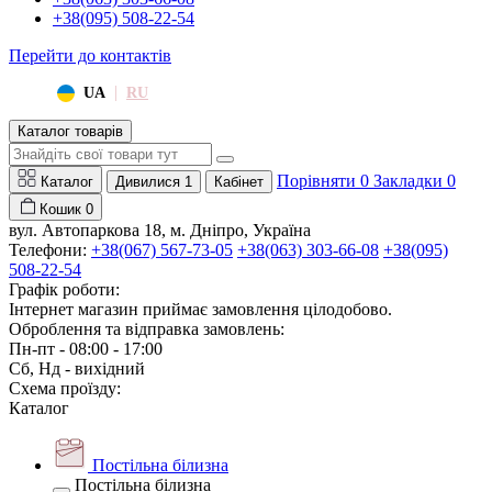
+38(095) 508-22-54
Перейти до контактів
|
UA
RU
Каталог товарів
Порівняти
0
Закладки
0
Каталог
Дивилися
1
Кабінет
Кошик
0
вул. Автопаркова 18, м. Дніпро, Україна
Телефони:
+38(067) 567-73-05
+38(063) 303-66-08
+38(095)
508-22-54
Графік роботи:
Інтернет магазин приймає замовлення цілодобово.
Оброблення та відправка замовлень:
Пн-пт - 08:00 - 17:00
Сб, Нд - вихідний
Схема проїзду:
Каталог
Постільна білизна
Постільна білизна