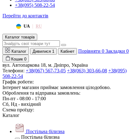
+38(095) 508-22-54
Перейти до контактів
|
UA
RU
Каталог товарів
Порівняти
0
Закладки
0
Каталог
Дивилися
1
Кабінет
Кошик
0
вул. Автопаркова 18, м. Дніпро, Україна
Телефони:
+38(067) 567-73-05
+38(063) 303-66-08
+38(095)
508-22-54
Графік роботи:
Інтернет магазин приймає замовлення цілодобово.
Оброблення та відправка замовлень:
Пн-пт - 08:00 - 17:00
Сб, Нд - вихідний
Схема проїзду:
Каталог
Постільна білизна
Постільна білизна