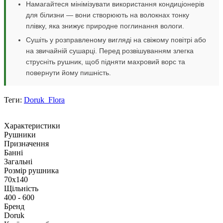
Намагайтеся мінімізувати використання кондиціонерів
для білизни — вони створюють на волокнах тонку
плівку, яка знижує природне поглинання вологи.
Сушіть у розправленому вигляді на свіжому повітрі або
на звичайній сушарці. Перед розвішуванням злегка
струсніть рушник, щоб підняти махровий ворс та
повернути йому пишність.
Теги:
Doruk_Flora
Характеристики
Рушники
Призначення
Банні
Загальні
Розмір рушника
70х140
Щільність
400 - 600
Бренд
Doruk