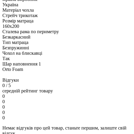
Україна
Матеріал чохла
Стрейч трикотаж
Розмір матраца
160х200
Сталева рама по периметру
Безкаркасний
Тип матраца
Безпружинні
Чохол на блискавці
Так
Шар наповнення 1
Orto Foam
Відгуки
0
/ 5
середній рейтинг товару
0
0
0
0
0
Немає відгуків про цей товар, станьте першим, залиште свій
відгук.