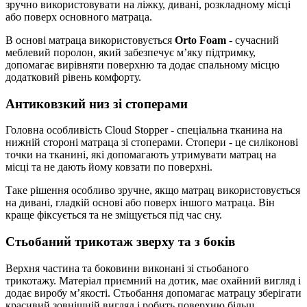
зручно використовувати на ліжку, дивані, розкладному місці
або поверх основного матраца.
В основі матраца використовується
Orto Foam
- сучасний
меблевий поролон, який забезпечує м’яку підтримку,
допомагає вирівняти поверхню та додає спальному місцю
додатковий рівень комфорту.
Антиковзкий низ зі стоперами
Головна особливість Cloud Stopper - спеціальна тканина на
нижній стороні матраца зі стоперами. Стопери - це силіконові
точки на тканині, які допомагають утримувати матрац на
місці та не дають йому ковзати по поверхні.
Таке рішення особливо зручне, якщо матрац використовується
на дивані, гладкій основі або поверх іншого матраца. Він
краще фіксується та не зміщується під час сну.
Стьобаний трикотаж зверху та з боків
Верхня частина та боковини виконані зі стьобаного
трикотажу. Матеріал приємний на дотик, має охайний вигляд і
додає виробу м’якості. Стьобання допомагає матрацу зберігати
красивий зовнішній вигляд і робить поверхню більш