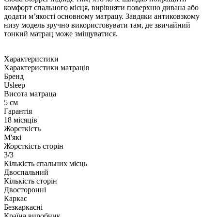
комфорт спального місця, вирівняти поверхню дивана або
додати м’якості основному матрацу. Завдяки антиковзкому
низу модель зручно використовувати там, де звичайний
тонкий матрац може зміщуватися.
Характеристики
Характеристики матраців
Бренд
Usleep
Висота матраца
5 см
Гарантія
18 місяців
Жорсткість
М'які
Жорсткість сторін
3/3
Кількість спальних місць
Двоспальний
Кількість сторін
Двосторонні
Каркас
Безкаркасні
Країна виробник