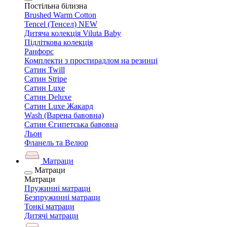
Постільна білизна
Brushed Warm Cotton
Tencel (Тенсел) NEW
Дитяча колекція Viluta Baby
Підліткова колекція
Ранфорс
Комплекти з простирадлом на резинці
Сатин Twill
Сатин Stripe
Сатин Luxe
Сатин Deluxe
Сатин Luxe Жакард
Wash (Варена бавовна)
Сатин Єгипетська бавовна
Льон
Фланель та Велюр
Матраци
Матраци
Матраци
Пружинні матраци
Безпружинні матраци
Тонкі матраци
Дитячі матраци