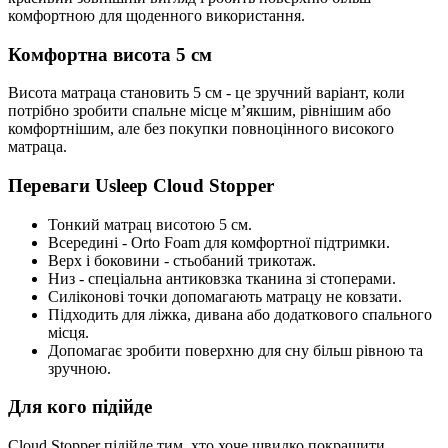
комфортною для щоденного використання.
Комфортна висота 5 см
Висота матраца становить 5 см - це зручний варіант, коли
потрібно зробити спальне місце м’якшим, рівнішим або
комфортнішим, але без покупки повноцінного високого
матраца.
Переваги Usleep Cloud Stopper
Тонкий матрац висотою 5 см.
Всередині - Orto Foam для комфортної підтримки.
Верх і боковини - стьобаний трикотаж.
Низ - спеціальна антиковзка тканина зі стоперами.
Силіконові точки допомагають матрацу не ковзати.
Підходить для ліжка, дивана або додаткового спального
місця.
Допомагає зробити поверхню для сну більш рівною та
зручною.
Для кого підійде
Cloud Stopper підійде тим, хто хоче швидко покращити