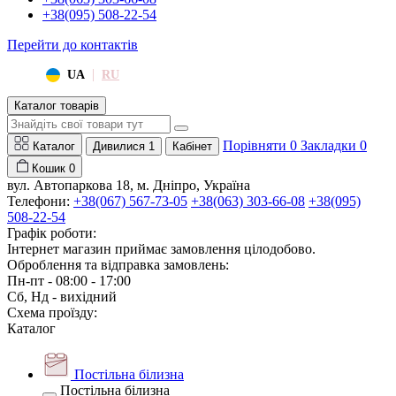
+38(095) 508-22-54
Перейти до контактів
|
UA
RU
Каталог товарів
Порівняти
0
Закладки
0
Каталог
Дивилися
1
Кабінет
Кошик
0
вул. Автопаркова 18, м. Дніпро, Україна
Телефони:
+38(067) 567-73-05
+38(063) 303-66-08
+38(095)
508-22-54
Графік роботи:
Інтернет магазин приймає замовлення цілодобово.
Оброблення та відправка замовлень:
Пн-пт - 08:00 - 17:00
Сб, Нд - вихідний
Схема проїзду:
Каталог
Постільна білизна
Постільна білизна