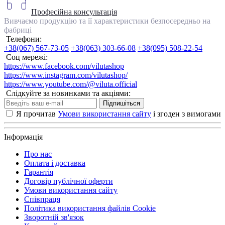
Професійна консультація
Вивчаємо продукцію та її характеристики безпосередньо на
фабриці
Телефони:
+38(067) 567-73-05
+38(063) 303-66-08
+38(095) 508-22-54
Соц мережі:
https://www.facebook.com/vilutashop
https://www.instagram.com/vilutashop/
https://www.youtube.com/@viluta.official
Слідкуйте за новинками та акціями:
Підпишіться
Я прочитав
Умови використання сайту
і згоден з вимогами
Інформація
Про нас
Оплата і доставка
Гарантія
Договір публічної оферти
Умови використання сайту
Співпраця
Політика використання файлів Cookie
Зворотній зв'язок