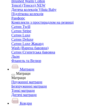
Brushed Warm Cotton
Tencel (Тенсел) NEW
Дитяча колекція Viluta Baby
Підліткова колекція
Ранфорс
Комплекти з простирадлом на резинці
Сатин Twill
Сатин Stripe
Сатин Luxe
Сатин Deluxe
Сатин Luxe Жакард
Wash (Варена бавовна)
Сатин Єгипетська бавовна
Льон
Фланель та Велюр
Матраци
Матраци
Матраци
Пружинні матраци
Безпружинні матраци
Тонкі матраци
Дитячі матраци
Ковдри