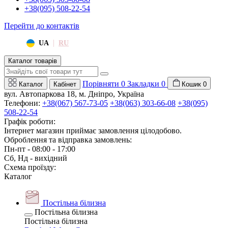
+38(095) 508-22-54
Перейти до контактів
|
UA
RU
Каталог товарів
Порівняти
0
Закладки
0
Каталог
Кабінет
Кошик
0
вул. Автопаркова 18, м. Дніпро, Україна
Телефони:
+38(067) 567-73-05
+38(063) 303-66-08
+38(095)
508-22-54
Графік роботи:
Інтернет магазин приймає замовлення цілодобово.
Оброблення та відправка замовлень:
Пн-пт - 08:00 - 17:00
Сб, Нд - вихідний
Схема проїзду:
Каталог
Постільна білизна
Постільна білизна
Постільна білизна