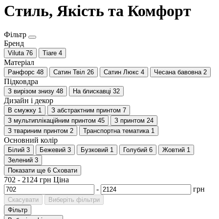
Стиль, Якість та Комфорт
Фільтр
Бренд
Viluta
76
Tiare
4
Матеріал
Ранфорс
48
Сатин Твіл
26
Сатин Люкс
4
Чесана бавовна
2
Підковдра
З вирізом знизу
48
На блискавці
32
Дизайн і декор
В смужку
1
З абстрактним принтом
7
З мультиплікаційним принтом
45
З принтом
24
З твариним принтом
2
Транспортна тематика
1
Основний колір
Білий
3
Бежевий
3
Бузковий
1
Голубий
6
Жовтий
1
Зелений
3
Показати ще 6
Сховати
702
-
2124
грн
Ціна
-
грн
Скасувати
Виберіть фільтри
Фільтр