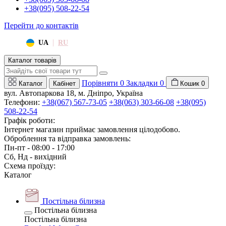
+38(095) 508-22-54
Перейти до контактів
|
UA
RU
Каталог товарів
Порівняти
0
Закладки
0
Каталог
Кабінет
Кошик
0
вул. Автопаркова 18, м. Дніпро, Україна
Телефони:
+38(067) 567-73-05
+38(063) 303-66-08
+38(095)
508-22-54
Графік роботи:
Інтернет магазин приймає замовлення цілодобово.
Оброблення та відправка замовлень:
Пн-пт - 08:00 - 17:00
Сб, Нд - вихідний
Схема проїзду:
Каталог
Постільна білизна
Постільна білизна
Постільна білизна