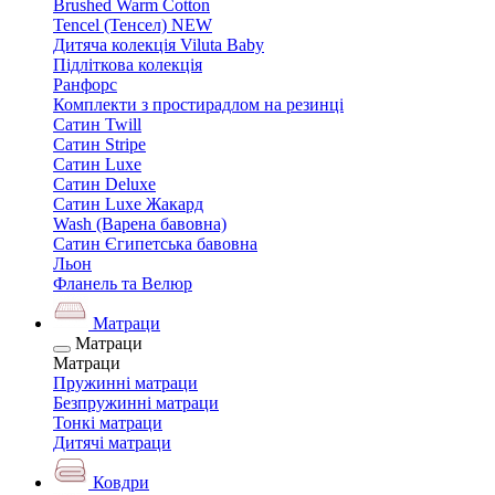
Brushed Warm Cotton
Tencel (Тенсел) NEW
Дитяча колекція Viluta Baby
Підліткова колекція
Ранфорс
Комплекти з простирадлом на резинці
Сатин Twill
Сатин Stripe
Сатин Luxe
Сатин Deluxe
Сатин Luxe Жакард
Wash (Варена бавовна)
Сатин Єгипетська бавовна
Льон
Фланель та Велюр
Матраци
Матраци
Матраци
Пружинні матраци
Безпружинні матраци
Тонкі матраци
Дитячі матраци
Ковдри