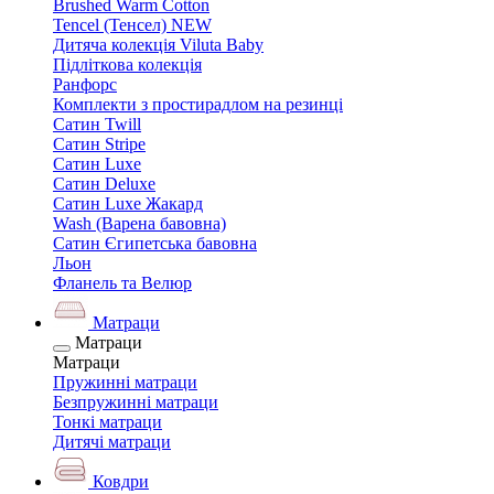
Brushed Warm Cotton
Tencel (Тенсел) NEW
Дитяча колекція Viluta Baby
Підліткова колекція
Ранфорс
Комплекти з простирадлом на резинці
Сатин Twill
Сатин Stripe
Сатин Luxe
Сатин Deluxe
Сатин Luxe Жакард
Wash (Варена бавовна)
Сатин Єгипетська бавовна
Льон
Фланель та Велюр
Матраци
Матраци
Матраци
Пружинні матраци
Безпружинні матраци
Тонкі матраци
Дитячі матраци
Ковдри