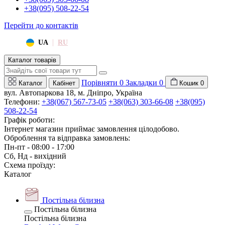
+38(095) 508-22-54
Перейти до контактів
|
UA
RU
Каталог товарів
Порівняти
0
Закладки
0
Каталог
Кабінет
Кошик
0
вул. Автопаркова 18, м. Дніпро, Україна
Телефони:
+38(067) 567-73-05
+38(063) 303-66-08
+38(095)
508-22-54
Графік роботи:
Інтернет магазин приймає замовлення цілодобово.
Оброблення та відправка замовлень:
Пн-пт - 08:00 - 17:00
Сб, Нд - вихідний
Схема проїзду:
Каталог
Постільна білизна
Постільна білизна
Постільна білизна