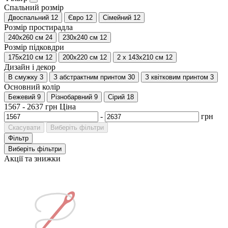
Спальний розмір
Двоспальний
12
Євро
12
Сімейний
12
Розмір простирадла
240х260 см
24
230x240 см
12
Розмір підковдри
175x210 см
12
200х220 см
12
2 х 143х210 см
12
Дизайн і декор
В смужку
3
З абстрактним принтом
30
З квітковим принтом
3
Основний колір
Бежевий
9
Різнобарвний
9
Сірий
18
1567
-
2637
грн
Ціна
-
грн
Скасувати
Виберіть фільтри
Фільтр
Виберіть фільтри
Акції та знижки