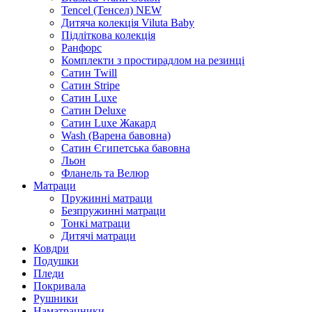
Tencel (Тенсел) NEW
Дитяча колекція Viluta Baby
Підліткова колекція
Ранфорс
Комплекти з простирадлом на резинці
Сатин Twill
Сатин Stripe
Сатин Luxe
Сатин Deluxe
Сатин Luxe Жакард
Wash (Варена бавовна)
Сатин Єгипетська бавовна
Льон
Фланель та Велюр
Матраци
Пружинні матраци
Безпружинні матраци
Тонкі матраци
Дитячі матраци
Ковдри
Подушки
Пледи
Покривала
Рушники
Наматрацники