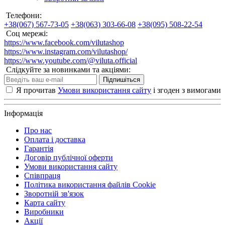
Телефони:
+38(067) 567-73-05
+38(063) 303-66-08
+38(095) 508-22-54
Соц мережі:
https://www.facebook.com/vilutashop
https://www.instagram.com/vilutashop/
https://www.youtube.com/@viluta.official
Слідкуйте за новинками та акціями:
Підпишіться
Я прочитав
Умови використання сайту
і згоден з вимогами
Інформація
Про нас
Оплата і доставка
Гарантія
Договір публічної оферти
Умови використання сайту
Співпраця
Політика використання файлів Cookie
Зворотній зв'язок
Карта сайту
Виробники
Акції