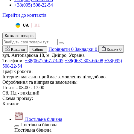
+38(095) 508-22-54
Перейти до контактів
|
UA
RU
Каталог товарів
Порівняти
0
Закладки
0
Каталог
Кабінет
Кошик
0
вул. Автопаркова 18, м. Дніпро, Україна
Телефони:
+38(067) 567-73-05
+38(063) 303-66-08
+38(095)
508-22-54
Графік роботи:
Інтернет магазин приймає замовлення цілодобово.
Оброблення та відправка замовлень:
Пн-пт - 08:00 - 17:00
Сб, Нд - вихідний
Схема проїзду:
Каталог
Постільна білизна
Постільна білизна
Постільна білизна