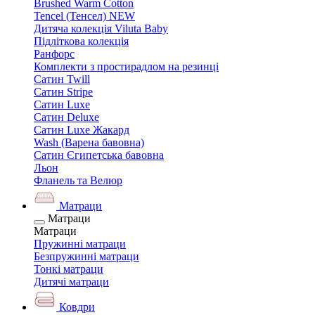
Brushed Warm Cotton
Tencel (Тенсел) NEW
Дитяча колекція Viluta Baby
Підліткова колекція
Ранфорс
Комплекти з простирадлом на резинці
Сатин Twill
Сатин Stripe
Сатин Luxe
Сатин Deluxe
Сатин Luxe Жакард
Wash (Варена бавовна)
Сатин Єгипетська бавовна
Льон
Фланель та Велюр
Матраци
Матраци
Матраци
Пружинні матраци
Безпружинні матраци
Тонкі матраци
Дитячі матраци
Ковдри