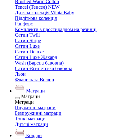
Brushed Warm Cotton
Tencel (Тенсел) NEW
Дитяча колекція Viluta Baby
Підліткова колекція
Ранфорс
Комплекти з простирадлом на резинці
Сатин Twill
Сатин Stripe
Сатин Luxe
Сатин Deluxe
Сатин Luxe Жакард
Wash (Варена бавовна)
Сатин Єгипетська бавовна
Льон
Фланель та Велюр
Матраци
Матраци
Матраци
Пружинні матраци
Безпружинні матраци
Тонкі матраци
Дитячі матраци
Ковдри