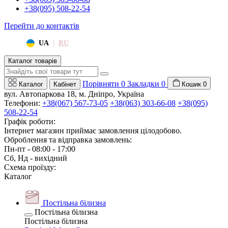
+38(095) 508-22-54
Перейти до контактів
|
UA
RU
Каталог товарів
Порівняти
0
Закладки
0
Каталог
Кабінет
Кошик
0
вул. Автопаркова 18, м. Дніпро, Україна
Телефони:
+38(067) 567-73-05
+38(063) 303-66-08
+38(095)
508-22-54
Графік роботи:
Інтернет магазин приймає замовлення цілодобово.
Оброблення та відправка замовлень:
Пн-пт - 08:00 - 17:00
Сб, Нд - вихідний
Схема проїзду:
Каталог
Постільна білизна
Постільна білизна
Постільна білизна