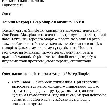
Кількість спальних місць
Односпальні
Опис
Тонкий матрац Usleep Simple Капучино 90х190
Тонкий матрац Simple складається з високоеластичної піни
Orto Foam. Матеріал нетоксичний, витримує сильні та тривалі
навантаження. Перевага Simple – просте зберігання в рулоні.
Така особливість забезпечує компактне зберігання в шафі, в
коморі, в будь-якому вільному кутку кімнати. Чохол із
застібкою на блискавці, можна легко зняти і випрати в
пральній машині, зберігаючи зовнішній вигляд виробу в
чудовому стані протягом усього терміну експлуатації.
Опис наповнювачів
тонкого матраца Usleep Simple:
Orto Foam
— високоеластична піна. При створенні
застосовується метод холодного спінювання, що дає
отримати однорідну структуру, з якої матрац стає
щільним і комфортним. Завдяки цьому матрац повторює
всі вигини вашого тіла та забезпечує природне
положення хребта.