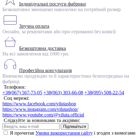
Індивідуальні послуги фабрики
Безкоштовно зменшимо наволочки на потрібний розмір
Зручна оплата
Онлайн, за реквізитами або при отриманні без комісії
Безкоштовна доставка
На всі замовлення від 1000 грн.
Професійна консультація
Вивчаємо продукцію та її характеристики безпосередньо на
фабриці
Телефони:
+38(067) 567-73-05
+38(063) 303-66-08
+38(095) 508-22-54
Соц мережі:
https://www.facebook.com/vilutashop
https://www.instagram.com/vilutashop/
https://www.youtube.com/@viluta.official
Слідкуйте за новинками та акціями:
Підпишіться
Я прочитав
Умови використання сайту
і згоден з вимогами