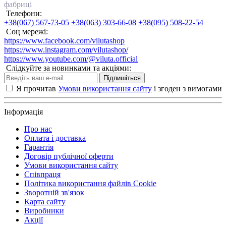
фабриці
Телефони:
+38(067) 567-73-05
+38(063) 303-66-08
+38(095) 508-22-54
Соц мережі:
https://www.facebook.com/vilutashop
https://www.instagram.com/vilutashop/
https://www.youtube.com/@viluta.official
Слідкуйте за новинками та акціями:
Підпишіться
Я прочитав
Умови використання сайту
і згоден з вимогами
Інформація
Про нас
Оплата і доставка
Гарантія
Договір публічної оферти
Умови використання сайту
Співпраця
Політика використання файлів Cookie
Зворотній зв'язок
Карта сайту
Виробники
Акції