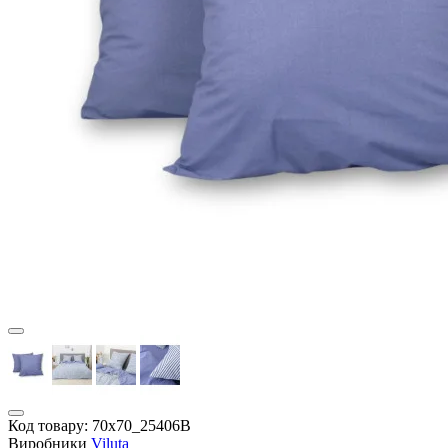
Код товару:
70х70_25406В
Виробники
Viluta