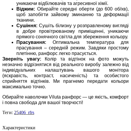
уникаючи відбілювачів та агресивної хімії.
Віджим:
Обирайте середні оберти (до 600 об/хв),
щоб запобігти зайвому зминанню та деформації
тканини.
Сушіння:
Сушіть білизну у розправленому вигляді
в добре провітрюваному приміщенні, уникаючи
прямого сонячного світла для збереження кольору.
Прасування:
Оптимальна температура для
прасування – середній режим. Завдяки простому
плетінню, ранфорс легко прасується.
Зверніть увагу:
Колір та відтінок на фото можуть
незначно відрізнятися від реального виробу залежно від
індивідуальних налаштувань вашого монітора
(яскравість, контраст, насиченість) та особистого
сприйняття відтінків. Ми прагнемо передати кольори
максимально точно.
Обирайте наволочки Viluta ранфорс — це якість, комфорт
і повна свобода для вашої творчості!
Теги:
25406_rfrs
Характеристики