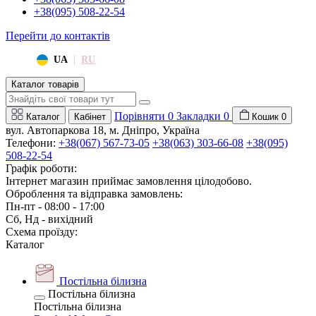
+38(095) 508-22-54
Перейти до контактів
|
UA
RU
Каталог товарів
Порівняти
0
Закладки
0
Каталог
Кабінет
Кошик
0
вул. Автопаркова 18, м. Дніпро, Україна
Телефони:
+38(067) 567-73-05
+38(063) 303-66-08
+38(095)
508-22-54
Графік роботи:
Інтернет магазин приймає замовлення цілодобово.
Оброблення та відправка замовлень:
Пн-пт - 08:00 - 17:00
Сб, Нд - вихідний
Схема проїзду:
Каталог
Постільна білизна
Постільна білизна
Постільна білизна