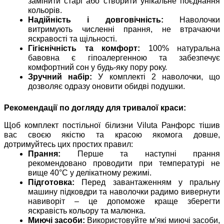
замінити старі або створити унікальне поєднання
кольорів.
Надійність і довговічність:
Наволочки
витримують численні прання, не втрачаючи
яскравості та щільності.
Гігієнічність та комфорт:
100% натуральна
бавовна є гіпоалергенною та забезпечує
комфортний сон у будь-яку пору року.
Зручний набір:
У комплекті 2 наволочки, що
дозволяє одразу оновити обидві подушки.
Рекомендації по догляду для тривалої краси:
Щоб комплект постільної білизни Viluta Ранфорс тішив
вас своєю якістю та красою якомога довше,
дотримуйтесь цих простих правил:
Прання:
Перше та наступні прання
рекомендовано проводити при температурі не
вище 40°C у делікатному режимі.
Підготовка:
Перед завантаженням у пральну
машину підковдри та наволочки радимо вивернути
навиворіт – це допоможе краще зберегти
яскравість кольору та малюнка.
Миючі засоби:
Використовуйте м'які миючі засоби,