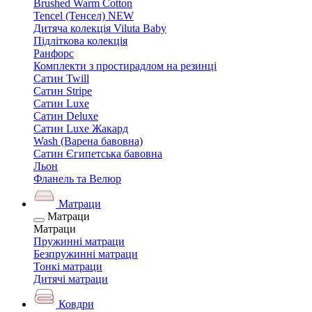
Brushed Warm Cotton
Tencel (Тенсел) NEW
Дитяча колекція Viluta Baby
Підліткова колекція
Ранфорс
Комплекти з простирадлом на резинці
Сатин Twill
Сатин Stripe
Сатин Luxe
Сатин Deluxe
Сатин Luxe Жакард
Wash (Варена бавовна)
Сатин Єгипетська бавовна
Льон
Фланель та Велюр
Матраци
Матраци
Матраци
Пружинні матраци
Безпружинні матраци
Тонкі матраци
Дитячі матраци
Ковдри