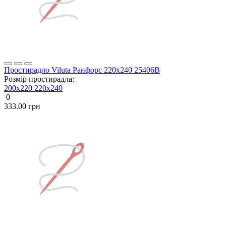
Простирадло Viluta Ранфорс 220х240 25406В
Розмір простирадла:
200x220
220х240
0
333.00 грн