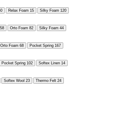
50
Relax Foam
15
Silky Foam
120
58
Orto Foam
82
Silky Foam
44
Orto Foam
68
Pocket Spring
167
Pocket Spring
102
Softex Linen
14
Softex Wool
23
Thermo Felt
24