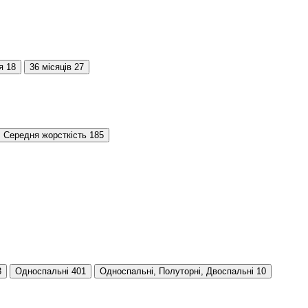
я
18
36 місяців
27
Середня жорсткість
185
8
Односпальні
401
Односпальні, Полуторні, Двоспальні
10