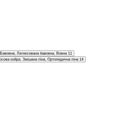
 Бавовна, Латексована бавовна, Вовна
11
осова койра, Змішана піна, Ортопедична піна
14