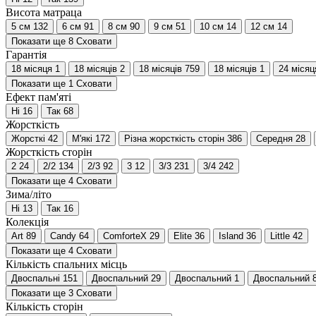
Висота матраца
5 см
132
6 см
91
8 см
90
9 см
51
10 см
14
12 см
14
Показати ще 8
Сховати
Гарантія
18 місяця
1
18 місяців
2
18 місяців
759
18 місяців
1
24 місяц
Показати ще 1
Сховати
Ефект пам'яті
Ні
16
Так
68
Жорсткість
Жорсткі
42
М'які
172
Різна жорсткість сторін
386
Середня
28
Жорсткість сторін
2
24
2/2
134
2/3
92
3
12
3/3
231
3/4
242
Показати ще 4
Сховати
Зима/літо
Ні
13
Так
16
Колекція
Art
89
Candy
64
ComforteX
29
Elite
36
Island
36
Little
42
Показати ще 4
Сховати
Кількість спальних місць
Двоспальні
151
Двоспальний
29
Двоспальний
1
Двоспальний
Показати ще 3
Сховати
Кількість сторін