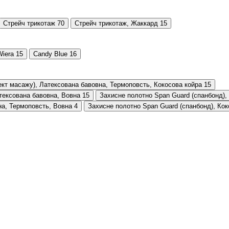
Стрейч трикотаж
70
Стрейч трикотаж, Жаккард
15
Wiera
15
Candy Blue
16
кт масажу), Латексована бавовна, Термоповсть, Кокосова койра
15
тексована бавовна, Вовна
15
Захисне полотно Span Guard (cпанбонд),
на, Термоповсть, Вовна
4
Захисне полотно Span Guard (cпанбонд), Кок