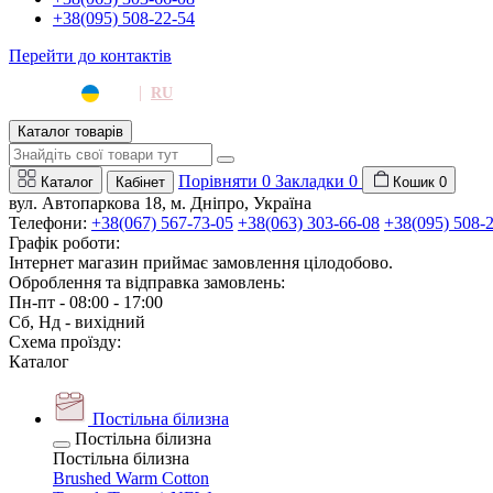
+38(095) 508-22-54
Перейти до контактів
|
UA
RU
Каталог товарів
Порівняти
0
Закладки
0
Каталог
Кабінет
Кошик
0
вул. Автопаркова 18, м. Дніпро, Україна
Телефони:
+38(067) 567-73-05
+38(063) 303-66-08
+38(095) 508-
Графік роботи:
Інтернет магазин приймає замовлення цілодобово.
Оброблення та відправка замовлень:
Пн-пт - 08:00 - 17:00
Сб, Нд - вихідний
Схема проїзду:
Каталог
Постільна білизна
Постільна білизна
Постільна білизна
Brushed Warm Cotton