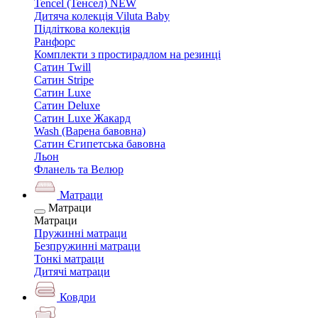
Tencel (Тенсел) NEW
Дитяча колекція Viluta Baby
Підліткова колекція
Ранфорс
Комплекти з простирадлом на резинці
Сатин Twill
Сатин Stripe
Сатин Luxe
Сатин Deluxe
Сатин Luxe Жакард
Wash (Варена бавовна)
Сатин Єгипетська бавовна
Льон
Фланель та Велюр
Матраци
Матраци
Матраци
Пружинні матраци
Безпружинні матраци
Тонкі матраци
Дитячі матраци
Ковдри