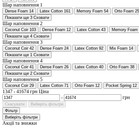
Шар наповнення 1
Dense Foam
14
Latex Cotton
161
Memory Foam
54
Orto Foam
2
Показати ще 3
Сховати
Шар наповнення 2
Coconut Coir
103
Dense Foam
12
Latex Cotton
43
Memory Foam
Показати ще 4
Сховати
Шар наповнення 3
Coconut Coir
42
Dense Foam
24
Latex Cotton
92
Mix Foam
14
Показати ще 1
Сховати
Шар наповнення 4
Coconut Coir
41
Dense Foam
26
Latex Cotton
40
Orto Foam
38
Показати ще 2
Сховати
Шар наповнення 5
Coconut Coir
29
Latex Cotton
71
Orto Foam
12
Pocket Spring
12
1347
-
41674
грн
Ціна
-
грн
Скасувати
Виберіть фільтри
Фільтр
Виберіть фільтри
Акції та знижки