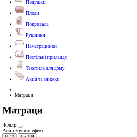
Подушки
Пледи
Покривала
Рушники
Наматрацники
Постільні приладдя
Текстиль для дому
Акції та знижки
Матраци
Матраци
Фільтр
Анатомічний ефект
Ні
12
Так
139