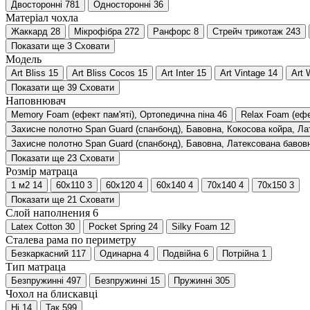
Двосторонні
781
Односторонні
36
Матеріал чохла
Жаккард
28
Мікрофібра
272
Ранфорс
8
Стрейч трикотаж
243
Показати ще 3
Сховати
Модель
Art Bliss
15
Art Bliss Cocos
15
Art Inter
15
Art Vintage
14
Art 
Показати ще 39
Сховати
Наповнювач
Memory Foam (ефект пам'яті), Ортопедична піна
46
Relax Foam (ефе
Захисне полотно Span Guard (cпанбонд), Бавовна, Кокосова койра, Ла
Захисне полотно Span Guard (cпанбонд), Бавовна, Латексована бавов
Показати ще 23
Сховати
Розмір матраца
1 м2
14
60х110
3
60х120
4
60х140
4
70х140
4
70х150
3
Показати ще 21
Сховати
Слой наполнения 6
Latex Cotton
30
Pocket Spring
24
Silky Foam
12
Сталева рама по периметру
Безкаркасний
117
Одинарна
4
Подвійна
6
Потрійна
1
Тип матраца
Безпружинні
497
Безпружинні
15
Пружинні
305
Чохол на блискавці
Ні
14
Так
599