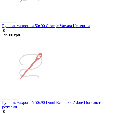
Рушник махровий 50х90 Cestepe Varvara Цегляний
0
195.00 грн
Рушник махровий 50х90 Durul Ece bukle Adore Попелясто-
рожевий
0