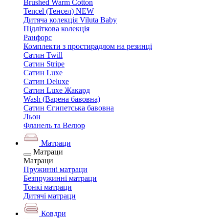
Brushed Warm Cotton
Tencel (Тенсел) NEW
Дитяча колекція Viluta Baby
Підліткова колекція
Ранфорс
Комплекти з простирадлом на резинці
Сатин Twill
Сатин Stripe
Сатин Luxe
Сатин Deluxe
Сатин Luxe Жакард
Wash (Варена бавовна)
Сатин Єгипетська бавовна
Льон
Фланель та Велюр
Матраци
Матраци
Матраци
Пружинні матраци
Безпружинні матраци
Тонкі матраци
Дитячі матраци
Ковдри