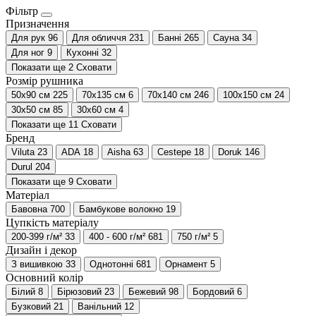
Фільтр
Призначення
Для рук
96
Для обличчя
231
Банні
265
Сауна
34
Для ног
9
Кухонні
32
Показати ще 2
Сховати
Розмір рушника
50х90 см
225
70х135 см
6
70х140 см
246
100х150 см
24
30х50 см
85
30х60 см
4
Показати ще 11
Сховати
Бренд
Viluta
23
ADA
18
Aisha
63
Cestepe
18
Doruk
146
Durul
204
Показати ще 9
Сховати
Матеріал
Бавовна
700
Бамбукове волокно
19
Цупкість матеріалу
200-399 г/м²
33
400 - 600 г/м²
681
750 г/м²
5
Дизайн і декор
З вишивкою
33
Однотонні
681
Орнамент
5
Основний колір
Білий
8
Бірюзовий
23
Бежевий
98
Бордовий
6
Бузковий
21
Ванільний
12