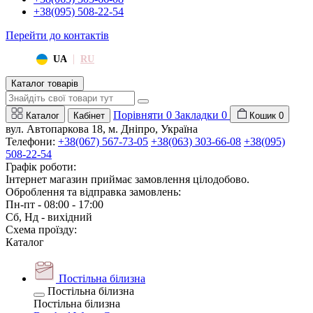
+38(095) 508-22-54
Перейти до контактів
|
UA
RU
Каталог товарів
Порівняти
0
Закладки
0
Каталог
Кабінет
Кошик
0
вул. Автопаркова 18, м. Дніпро, Україна
Телефони:
+38(067) 567-73-05
+38(063) 303-66-08
+38(095)
508-22-54
Графік роботи:
Інтернет магазин приймає замовлення цілодобово.
Оброблення та відправка замовлень:
Пн-пт - 08:00 - 17:00
Сб, Нд - вихідний
Схема проїзду:
Каталог
Постільна білизна
Постільна білизна
Постільна білизна