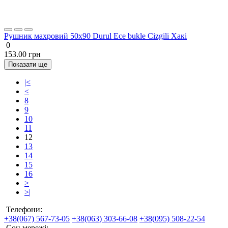
Рушник махровий 50х90 Durul Ece bukle Cizgili Хакі
0
153.00 грн
Показати ще
|<
<
8
9
10
11
12
13
14
15
16
>
>|
Телефони:
+38(067) 567-73-05
+38(063) 303-66-08
+38(095) 508-22-54
Соц мережі: