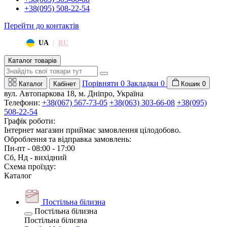
+38(095) 508-22-54
Перейти до контактів
|
UA
RU
Каталог товарів
Порівняти
0
Закладки
0
Каталог
Кабінет
Кошик
0
вул. Автопаркова 18, м. Дніпро, Україна
Телефони:
+38(067) 567-73-05
+38(063) 303-66-08
+38(095)
508-22-54
Графік роботи:
Інтернет магазин приймає замовлення цілодобово.
Оброблення та відправка замовлень:
Пн-пт - 08:00 - 17:00
Сб, Нд - вихідний
Схема проїзду:
Каталог
Постільна білизна
Постільна білизна
Постільна білизна