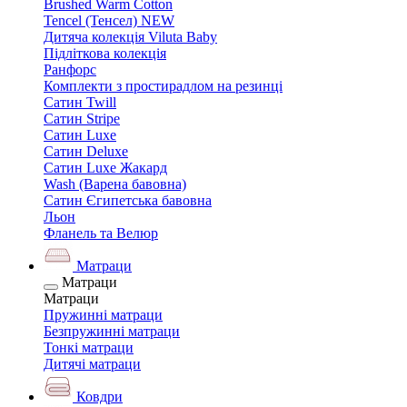
Brushed Warm Cotton
Tencel (Тенсел) NEW
Дитяча колекція Viluta Baby
Підліткова колекція
Ранфорс
Комплекти з простирадлом на резинці
Сатин Twill
Сатин Stripe
Сатин Luxe
Сатин Deluxe
Сатин Luxe Жакард
Wash (Варена бавовна)
Сатин Єгипетська бавовна
Льон
Фланель та Велюр
Матраци
Матраци
Матраци
Пружинні матраци
Безпружинні матраци
Тонкі матраци
Дитячі матраци
Ковдри