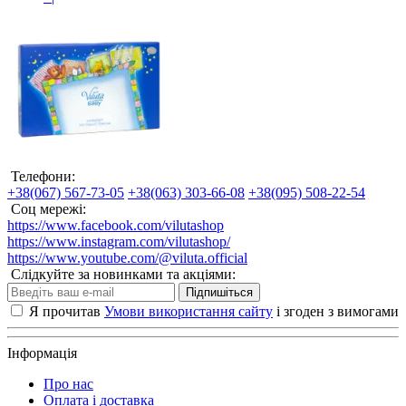
Телефони:
+38(067) 567-73-05
+38(063) 303-66-08
+38(095) 508-22-54
Соц мережі:
https://www.facebook.com/vilutashop
https://www.instagram.com/vilutashop/
https://www.youtube.com/@viluta.official
Слідкуйте за новинками та акціями:
Підпишіться
Я прочитав
Умови використання сайту
і згоден з вимогами
Інформація
Про нас
Оплата і доставка