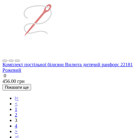
Комплект постільної білизни Вилюта дитячий ранфорс 22181
Рожевий
0
456.00 грн
Показати ще
|<
<
1
2
3
4
>
>|