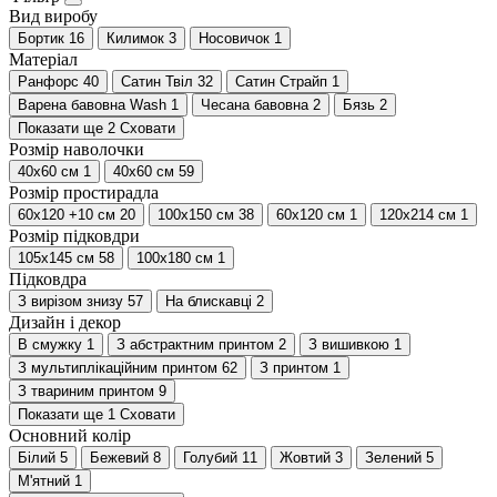
Вид виробу
Бортик
16
Килимок
3
Носовичок
1
Матеріал
Ранфорс
40
Сатин Твіл
32
Сатин Страйп
1
Варена бавовна Wash
1
Чесана бавовна
2
Бязь
2
Показати ще 2
Сховати
Розмір наволочки
40x60 см
1
40х60 см
59
Розмір простирадла
60х120 +10 см
20
100x150 см
38
60х120 см
1
120x214 см
1
Розмір підковдри
105x145 см
58
100x180 см
1
Підковдра
З вирізом знизу
57
На блискавці
2
Дизайн і декор
В смужку
1
З абстрактним принтом
2
З вишивкою
1
З мультиплікаційним принтом
62
З принтом
1
З твариним принтом
9
Показати ще 1
Сховати
Основний колір
Білий
5
Бежевий
8
Голубий
11
Жовтий
3
Зелений
5
М'ятний
1