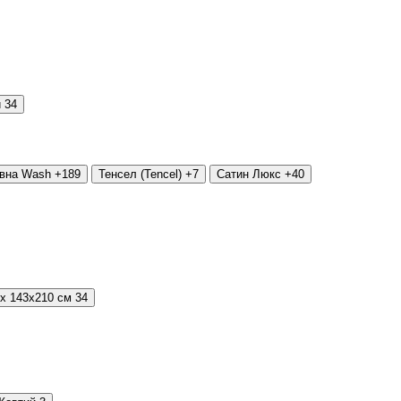
й
34
овна Wash
+189
Тенсел (Tencel)
+7
Сатин Люкс
+40
 х 143х210 см
34