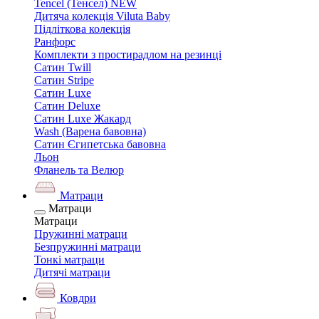
Tencel (Тенсел) NEW
Дитяча колекція Viluta Baby
Підліткова колекція
Ранфорс
Комплекти з простирадлом на резинці
Сатин Twill
Сатин Stripe
Сатин Luxe
Сатин Deluxe
Сатин Luxe Жакард
Wash (Варена бавовна)
Сатин Єгипетська бавовна
Льон
Фланель та Велюр
Матраци
Матраци
Матраци
Пружинні матраци
Безпружинні матраци
Тонкі матраци
Дитячі матраци
Ковдри