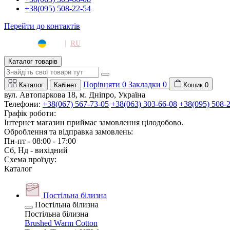
+38(095) 508-22-54
Перейти до контактів
|
UA
RU
Каталог товарів
Порівняти
0
Закладки
0
Каталог
Кабінет
Кошик
0
вул. Автопаркова 18, м. Дніпро, Україна
Телефони:
+38(067) 567-73-05
+38(063) 303-66-08
+38(095) 508-
Графік роботи:
Інтернет магазин приймає замовлення цілодобово.
Оброблення та відправка замовлень:
Пн-пт - 08:00 - 17:00
Сб, Нд - вихідний
Схема проїзду:
Каталог
Постільна білизна
Постільна білизна
Постільна білизна
Brushed Warm Cotton