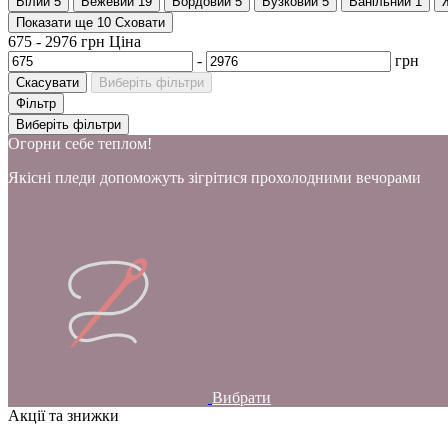
Білий
5
Бежевий
19
Бордовий
5
Бузковий
5
Ванільний
1
Показати ще 10
Сховати
675
-
2976
грн
Ціна
-
грн
Скасувати
Виберіть фільтри
Фільтр
Виберіть фільтри
Огорни себе теплом!
Якісні пледи допоможуть зігрітися прохолодними вечорами
Вибрати
Акції та знижки