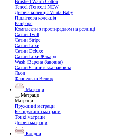
Brushed Warm Cotton
Tencel (Тенсел) NEW
Дитяча колекція Viluta Baby
Підліткова колекція
Ранфорс
Комплекти з простирадлом на резинці
Сатин Twill
Сатин Stripe
Сатин Luxe
Сатин Deluxe
Сатин Luxe Жакард
Wash (Варена бавовна)
Сатин Єгипетська бавовна
Льон
Фланель та Велюр
Матраци
Матраци
Матраци
Пружинні матраци
Безпружинні матраци
Тонкі матраци
Дитячі матраци
Ковдри