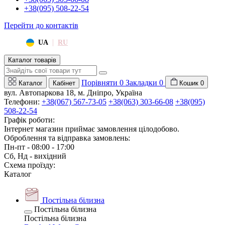
+38(095) 508-22-54
Перейти до контактів
|
UA
RU
Каталог товарів
Порівняти
0
Закладки
0
Каталог
Кабінет
Кошик
0
вул. Автопаркова 18, м. Дніпро, Україна
Телефони:
+38(067) 567-73-05
+38(063) 303-66-08
+38(095)
508-22-54
Графік роботи:
Інтернет магазин приймає замовлення цілодобово.
Оброблення та відправка замовлень:
Пн-пт - 08:00 - 17:00
Сб, Нд - вихідний
Схема проїзду:
Каталог
Постільна білизна
Постільна білизна
Постільна білизна