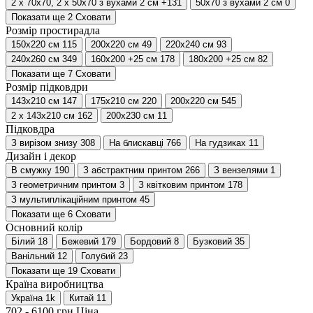
2 х 70х70, 2 х 50х70 з вухами 2 см
+131
50х70 з вухами 2 см
0
Показати ще 2
Сховати
Розмір простирадла
150х220 см
115
200x220 см
49
220х240 см
93
240х260 см
349
160х200 +25 см
178
180х200 +25 см
82
Показати ще 7
Сховати
Розмір підковдри
143x210 см
147
175x210 см
220
200х220 см
545
2 х 143х210 см
162
200х230 см
11
Підковдра
З вирізом знизу
308
На блискавці
766
На гудзиках
11
Дизайн і декор
В смужку
190
З абстрактним принтом
266
З вензелями
1
З геометричним принтом
3
З квітковим принтом
178
З мультиплікаційним принтом
45
Показати ще 6
Сховати
Основний колір
Білий
18
Бежевий
179
Бордовий
8
Бузковий
35
Ванільний
12
Голубий
23
Показати ще 19
Сховати
Країна виробництва
Україна
1
k
Китай
11
702
-
6100
грн
Ціна