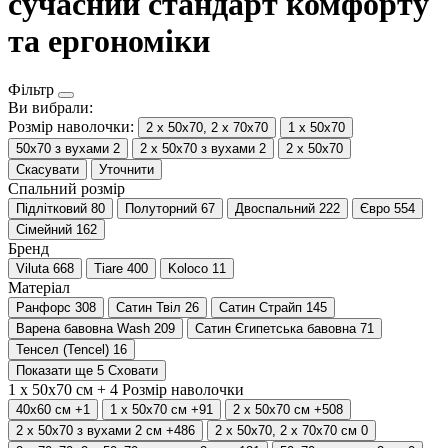
сучасний стандарт комфорту
та ергономіки
Фільтр
Ви вибрали:
Розмір наволочки:
2 х 50х70, 2 х 70х70
1 х 50х70
50х70 з вухами 2
2 х 50х70 з вухами 2
2 х 50х70
Скасувати
Уточнити
Спальний розмір
Підлітковий
80
Полуторний
67
Двоспальний
222
Євро
554
Сімейний
162
Бренд
Viluta
668
Tiare
400
Koloco
11
Матеріал
Ранфорс
308
Сатин Твіл
26
Сатин Страйп
145
Варена бавовна Wash
209
Сатин Єгипетська бавовна
71
Тенсел (Tencel)
16
Показати ще 5
Сховати
1 х 50х70 см +
4
Розмір наволочки
40x60 см
+1
1 х 50х70 см
+91
2 х 50х70 см
+508
2 х 50х70 з вухами 2 см
+486
2 х 50х70, 2 х 70х70 см
0