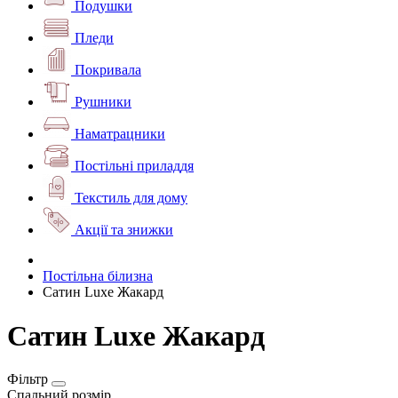
Подушки
Пледи
Покривала
Рушники
Наматрацники
Постільні приладдя
Текстиль для дому
Акції та знижки
Постільна білизна
Сатин Luxe Жакард
Сатин Luxe Жакард
Фільтр
Спальний розмір