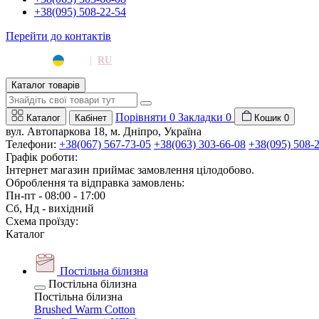
+38(095) 508-22-54
Перейти до контактів
|
UA
RU
Каталог товарів
Порівняти
0
Закладки
0
Каталог
Кабінет
Кошик
0
вул. Автопаркова 18, м. Дніпро, Україна
Телефони:
+38(067) 567-73-05
+38(063) 303-66-08
+38(095) 508-
Графік роботи:
Інтернет магазин приймає замовлення цілодобово.
Оброблення та відправка замовлень:
Пн-пт - 08:00 - 17:00
Сб, Нд - вихідний
Схема проїзду:
Каталог
Постільна білизна
Постільна білизна
Постільна білизна
Brushed Warm Cotton