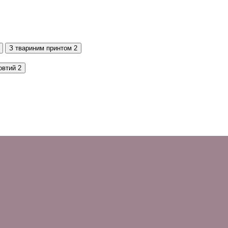
З твариним принтом
2
овтий
2