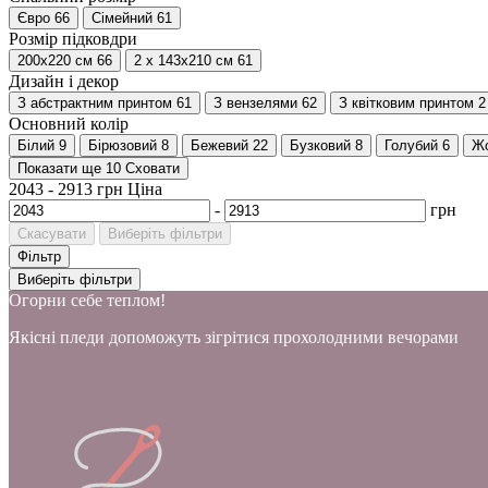
Євро
66
Сімейний
61
Розмір підковдри
200х220 см
66
2 х 143х210 см
61
Дизайн і декор
З абстрактним принтом
61
З вензелями
62
З квітковим принтом
2
Основний колір
Білий
9
Бірюзовий
8
Бежевий
22
Бузковий
8
Голубий
6
Ж
Показати ще 10
Сховати
2043
-
2913
грн
Ціна
-
грн
Скасувати
Виберіть фільтри
Фільтр
Виберіть фільтри
Огорни себе теплом!
Якісні пледи допоможуть зігрітися прохолодними вечорами