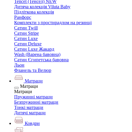
Tencel (Тенсел) NEW
Дитяча колекція Viluta Baby
Підліткова колекція
Ранфорс
Комплекти з простирадлом на резинці
Сатин Twill
Сатин Stripe
Сатин Luxe
Сатин Deluxe
Сатин Luxe Жакард
Wash (Варена бавовна)
Сатин Єгипетська бавовна
Льон
Фланель та Велюр
Матраци
Матраци
Матраци
Пружинні матраци
Безпружинні матраци
Тонкі матраци
Дитячі матраци
Ковдри