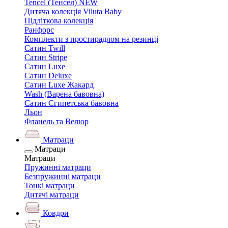
Tencel (Тенсел) NEW
Дитяча колекція Viluta Baby
Підліткова колекція
Ранфорс
Комплекти з простирадлом на резинці
Сатин Twill
Сатин Stripe
Сатин Luxe
Сатин Deluxe
Сатин Luxe Жакард
Wash (Варена бавовна)
Сатин Єгипетська бавовна
Льон
Фланель та Велюр
Матраци
Матраци
Матраци
Пружинні матраци
Безпружинні матраци
Тонкі матраци
Дитячі матраци
Ковдри