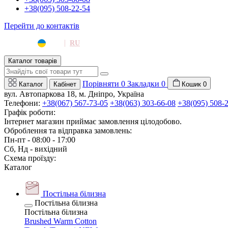
+38(095) 508-22-54
Перейти до контактів
|
UA
RU
Каталог товарів
Порівняти
0
Закладки
0
Каталог
Кабінет
Кошик
0
вул. Автопаркова 18, м. Дніпро, Україна
Телефони:
+38(067) 567-73-05
+38(063) 303-66-08
+38(095) 508-
Графік роботи:
Інтернет магазин приймає замовлення цілодобово.
Оброблення та відправка замовлень:
Пн-пт - 08:00 - 17:00
Сб, Нд - вихідний
Схема проїзду:
Каталог
Постільна білизна
Постільна білизна
Постільна білизна
Brushed Warm Cotton