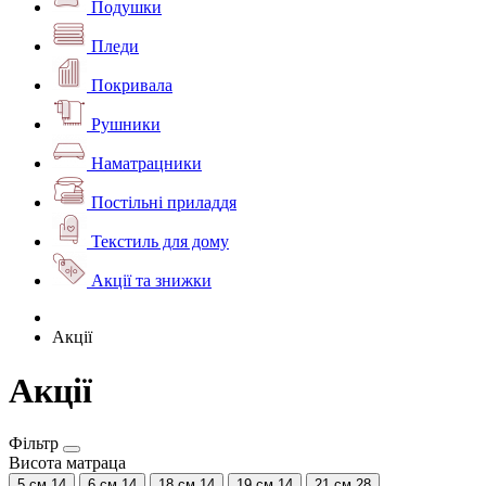
Подушки
Пледи
Покривала
Рушники
Наматрацники
Постільні приладдя
Текстиль для дому
Акції та знижки
Акції
Акції
Фільтр
Висота матраца
5 см
14
6 см
14
18 см
14
19 см
14
21 см
28