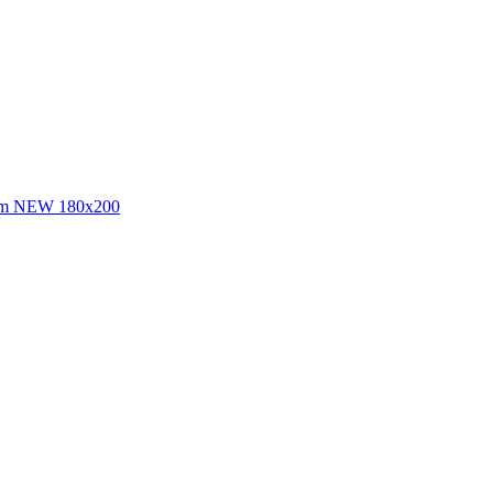
num NEW 180х200