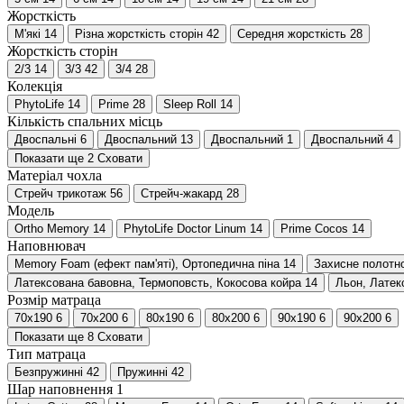
Жорсткість
М'які
14
Різна жорсткість сторін
42
Середня жорсткість
28
Жорсткість сторін
2/3
14
3/3
42
3/4
28
Колекція
PhytoLife
14
Prime
28
Sleep Roll
14
Кількість спальних місць
Двоспальні
6
Двоспальний
13
Двоспальний
1
Двоспальний
4
Показати ще 2
Сховати
Матеріал чохла
Стрейч трикотаж
56
Стрейч-жакард
28
Модель
Ortho Memory
14
PhytoLife Doctor Linum
14
Prime Cocos
14
Наповнювач
Memory Foam (ефект пам'яті), Ортопедична піна
14
Захисне полотно
Латексована бавовна, Термоповсть, Кокосова койра
14
Льон, Латек
Розмір матраца
70х190
6
70х200
6
80х190
6
80х200
6
90х190
6
90х200
6
Показати ще 8
Сховати
Тип матраца
Безпружинні
42
Пружинні
42
Шар наповнення 1