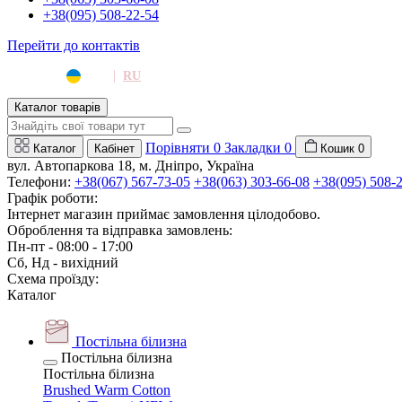
+38(095) 508-22-54
Перейти до контактів
|
UA
RU
Каталог товарів
Порівняти
0
Закладки
0
Каталог
Кабінет
Кошик
0
вул. Автопаркова 18, м. Дніпро, Україна
Телефони:
+38(067) 567-73-05
+38(063) 303-66-08
+38(095) 508-
Графік роботи:
Інтернет магазин приймає замовлення цілодобово.
Оброблення та відправка замовлень:
Пн-пт - 08:00 - 17:00
Сб, Нд - вихідний
Схема проїзду:
Каталог
Постільна білизна
Постільна білизна
Постільна білизна
Brushed Warm Cotton