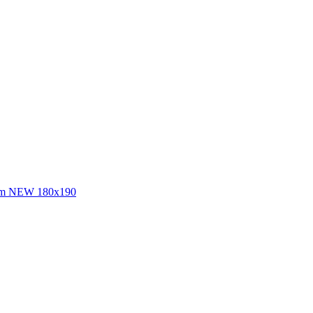
num NEW 180х190