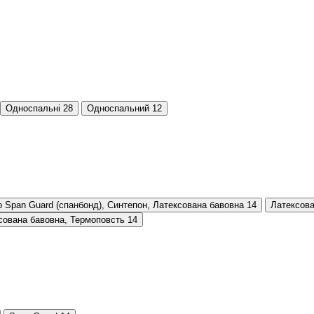
Односпальні
28
Односпальний
12
 Span Guard (cпанбонд), Синтепон, Латексована бавовна
14
Латексова
сована бавовна, Термоповсть
14