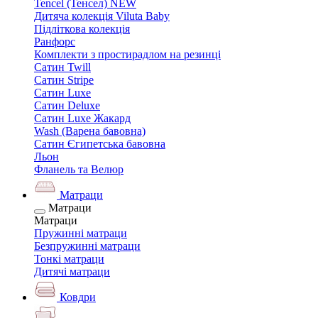
Tencel (Тенсел) NEW
Дитяча колекція Viluta Baby
Підліткова колекція
Ранфорс
Комплекти з простирадлом на резинці
Сатин Twill
Сатин Stripe
Сатин Luxe
Сатин Deluxe
Сатин Luxe Жакард
Wash (Варена бавовна)
Сатин Єгипетська бавовна
Льон
Фланель та Велюр
Матраци
Матраци
Матраци
Пружинні матраци
Безпружинні матраци
Тонкі матраци
Дитячі матраци
Ковдри