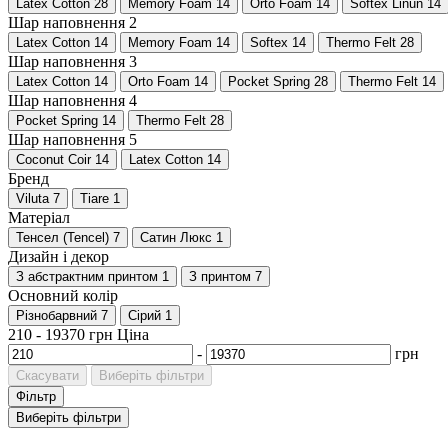
Latex Cotton
28
Memory Foam
14
Orto Foam
14
Softex Linun
14
Шар наповнення 2
Latex Cotton
14
Memory Foam
14
Softex
14
Thermo Felt
28
Шар наповнення 3
Latex Cotton
14
Orto Foam
14
Pocket Spring
28
Thermo Felt
14
Шар наповнення 4
Pocket Spring
14
Thermo Felt
28
Шар наповнення 5
Coconut Coir
14
Latex Cotton
14
Бренд
Viluta
7
Tiare
1
Матеріал
Тенсел (Tencel)
7
Сатин Люкс
1
Дизайн і декор
З абстрактним принтом
1
З принтом
7
Основний колір
Різнобарвний
7
Сірий
1
210
-
19370
грн
Ціна
-
грн
Скасувати
Виберіть фільтри
Фільтр
Виберіть фільтри