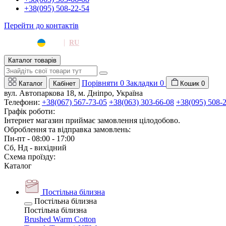
+38(095) 508-22-54
Перейти до контактів
|
UA
RU
Каталог товарів
Порівняти
0
Закладки
0
Каталог
Кабінет
Кошик
0
вул. Автопаркова 18, м. Дніпро, Україна
Телефони:
+38(067) 567-73-05
+38(063) 303-66-08
+38(095) 508-
Графік роботи:
Інтернет магазин приймає замовлення цілодобово.
Оброблення та відправка замовлень:
Пн-пт - 08:00 - 17:00
Сб, Нд - вихідний
Схема проїзду:
Каталог
Постільна білизна
Постільна білизна
Постільна білизна
Brushed Warm Cotton