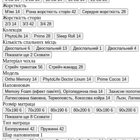
Жорсткість
М'які
14
Різна жорсткість сторін
42
Середня жорсткість
28
Жорсткість сторін
2/3
14
3/3
42
3/4
28
Колекція
PhytoLife
14
Prime
28
Sleep Roll
14
Кількість спальних місць
Двоспальні
6
Двоспальний
13
Двоспальний
1
Двоспальний
4
Показати ще 2
Сховати
Матеріал чохла
Стрейч трикотаж
56
Стрейч-жакард
28
Модель
Ortho Memory
14
PhytoLife Doctor Linum
14
Prime Cocos
14
Наповнювач
Memory Foam (ефект пам'яті), Ортопедична піна
14
Захисне полотно
Латексована бавовна, Термоповсть, Кокосова койра
14
Льон, Латек
Розмір матраца
70х190
6
70х200
6
80х190
6
80х200
6
90х190
6
90х200
6
Показати ще 8
Сховати
Тип матраца
Безпружинні
42
Пружинні
42
Шар наповнення 1