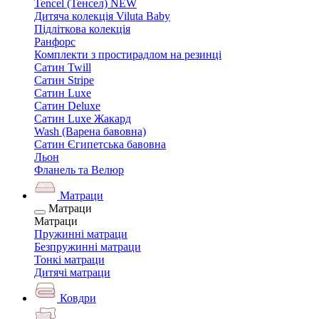
Tencel (Тенсел) NEW
Дитяча колекція Viluta Baby
Підліткова колекція
Ранфорс
Комплекти з простирадлом на резинці
Сатин Twill
Сатин Stripe
Сатин Luxe
Сатин Deluxe
Сатин Luxe Жакард
Wash (Варена бавовна)
Сатин Єгипетська бавовна
Льон
Фланель та Велюр
Матраци
Матраци
Матраци
Пружинні матраци
Безпружинні матраци
Тонкі матраци
Дитячі матраци
Ковдри