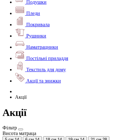
Подушки
Пледи
Покривала
Рушники
Наматрацники
Постільні приладдя
Текстиль для дому
Акції та знижки
Акції
Акції
Фільтр
Висота матраца
5 см
14
6 см
14
18 см
14
19 см
14
21 см
28