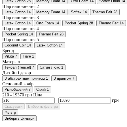
Latex Cotton
28
Memory Foam
14
Orto Foam
14
Softex Linun
14
Шар наповнення 2
Latex Cotton
14
Memory Foam
14
Softex
14
Thermo Felt
28
Шар наповнення 3
Latex Cotton
14
Orto Foam
14
Pocket Spring
28
Thermo Felt
14
Шар наповнення 4
Pocket Spring
14
Thermo Felt
28
Шар наповнення 5
Coconut Coir
14
Latex Cotton
14
Бренд
Viluta
7
Tiare
1
Матеріал
Тенсел (Tencel)
7
Сатин Люкс
1
Дизайн і декор
З абстрактним принтом
1
З принтом
7
Основний колір
Різнобарвний
7
Сірий
1
210
-
19370
грн
Ціна
-
грн
Скасувати
Виберіть фільтри
Фільтр
Виберіть фільтри