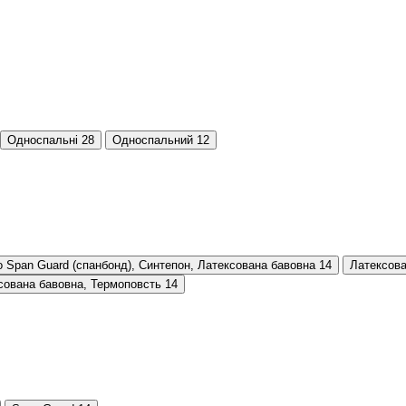
Односпальні
28
Односпальний
12
 Span Guard (cпанбонд), Синтепон, Латексована бавовна
14
Латексова
сована бавовна, Термоповсть
14