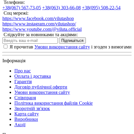
Телефони:
+38(067) 567-73-05
+38(063) 303-66-08
+38(095) 508-22-54
Соц мережі:
https://www.facebook.com/vilutashop
https://www.instagram.com/vilutashop/
https://www.youtube.com/@viluta.official
Слідкуйте за новинками та акціями:
Підпишіться
Я прочитав
Умови використання сайту
і згоден з вимогами
Інформація
Про нас
Оплата і доставка
Гарантія
Договір публічної оферти
Умови використання сайту
Співпраця
Політика використання файлів Cookie
Зворотній зв'язок
Карта сайту
Виробники
Акції