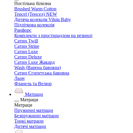
Постільна білизна
Brushed Warm Cotton
Tencel (Тенсел) NEW
Дитяча колекція Viluta Baby
Підліткова колекція
Ранфорс
Комплекти з простирадлом на резинці
Сатин Twill
Сатин Stripe
Сатин Luxe
Сатин Deluxe
Сатин Luxe Жакард
Wash (Варена бавовна)
Сатин Єгипетська бавовна
Льон
Фланель та Велюр
Матраци
Матраци
Матраци
Пружинні матраци
Безпружинні матраци
Тонкі матраци
Дитячі матраци