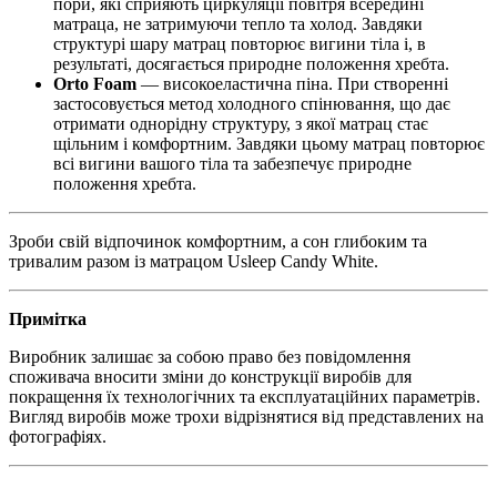
пори, які сприяють циркуляції повітря всередині
матраца, не затримуючи тепло та холод. Завдяки
структурі шару матрац повторює вигини тіла і, в
результаті, досягається природне положення хребта.
Orto Foam
— високоеластична піна. При створенні
застосовується метод холодного спінювання, що дає
отримати однорідну структуру, з якої матрац стає
щільним і комфортним. Завдяки цьому матрац повторює
всі вигини вашого тіла та забезпечує природне
положення хребта.
Зроби свій відпочинок комфортним, а сон глибоким та
тривалим разом із матрацом Usleep Candy White.
Примітка
Виробник залишає за собою право без повідомлення
споживача вносити зміни до конструкції виробів для
покращення їх технологічних та експлуатаційних параметрів.
Вигляд виробів може трохи відрізнятися від представлених на
фотографіях.