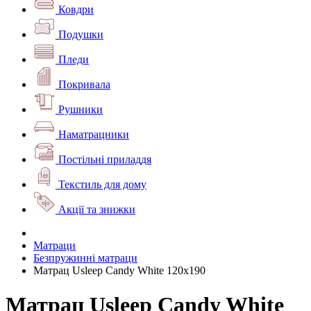
Ковдри
Подушки
Пледи
Покривала
Рушники
Наматрацники
Постільні приладдя
Текстиль для дому
Акції та знижки
Матраци
Безпружинні матраци
Матрац Usleep Candy White 120x190
Матрац Usleep Candy White