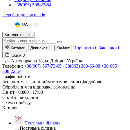
+38(095) 508-22-54
Перейти до контактів
|
UA
RU
Каталог товарів
Порівняти
0
Закладки
0
Каталог
Дивилися
1
Кабінет
Кошик
0
вул. Автопаркова 18, м. Дніпро, Україна
Телефони:
+38(067) 567-73-05
+38(063) 303-66-08
+38(095)
508-22-54
Графік роботи:
Інтернет магазин приймає замовлення цілодобово.
Оброблення та відправка замовлень:
Пн-пт - 08:00 - 17:00
Сб, Нд - вихідний
Схема проїзду:
Каталог
Постільна білизна
Постільна білизна