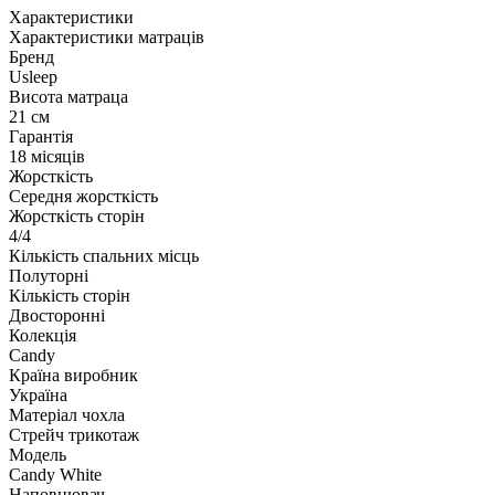
Характеристики
Характеристики матраців
Бренд
Usleep
Висота матраца
21 см
Гарантія
18 місяців
Жорсткість
Середня жорсткість
Жорсткість сторін
4/4
Кількість спальних місць
Полуторні
Кількість сторін
Двосторонні
Колекція
Candy
Країна виробник
Україна
Матеріал чохла
Стрейч трикотаж
Модель
Candy White
Наповнювач