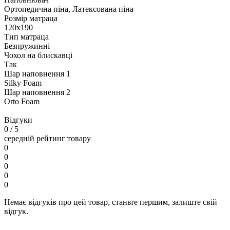
Ортопедична піна, Латексована піна
Розмір матраца
120х190
Тип матраца
Безпружинні
Чохол на блискавці
Так
Шар наповнення 1
Silky Foam
Шар наповнення 2
Orto Foam
Відгуки
0
/ 5
середній рейтинг товару
0
0
0
0
0
Немає відгуків про цей товар, станьте першим, залиште свій
відгук.