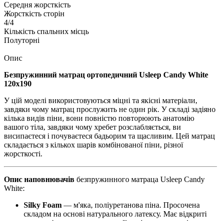
Середня жорсткість
Жорсткість сторін
4/4
Кількість спальних місць
Полуторні
Опис
Безпружинний матрац ортопедичний Usleep Candy White
120x190
У цій моделі використовуються міцні та якісні матеріали,
завдяки чому матрац прослужить не один рік. У складі задіяно
кілька видів піни, вони повністю повторюють анатомію
вашого тіла, завдяки чому хребет розслабляється, ви
висипаєтеся і почуваєтеся бадьорим та щасливим. Цей матрац
складається з кількох шарів комбінованої піни, різної
жорсткості.
Опис наповнювачів
безпружинного матраца Usleep Candy
White:
Silky Foam
— м'яка, поліуретанова піна. Просочена
складом на основі натурального латексу. Має відкриті