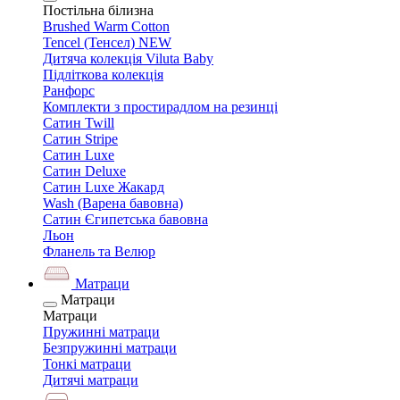
Постільна білизна
Brushed Warm Cotton
Tencel (Тенсел) NEW
Дитяча колекція Viluta Baby
Підліткова колекція
Ранфорс
Комплекти з простирадлом на резинці
Сатин Twill
Сатин Stripe
Сатин Luxe
Сатин Deluxe
Сатин Luxe Жакард
Wash (Варена бавовна)
Сатин Єгипетська бавовна
Льон
Фланель та Велюр
Матраци
Матраци
Матраци
Пружинні матраци
Безпружинні матраци
Тонкі матраци
Дитячі матраци