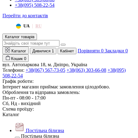
+38(095) 508-22-54
Перейти до контактів
|
UA
RU
Каталог товарів
Порівняти
0
Закладки
0
Каталог
Дивилися
1
Кабінет
Кошик
0
вул. Автопаркова 18, м. Дніпро, Україна
Телефони:
+38(067) 567-73-05
+38(063) 303-66-08
+38(095)
508-22-54
Графік роботи:
Інтернет магазин приймає замовлення цілодобово.
Оброблення та відправка замовлень:
Пн-пт - 08:00 - 17:00
Сб, Нд - вихідний
Схема проїзду:
Каталог
Постільна білизна
Постільна білизна