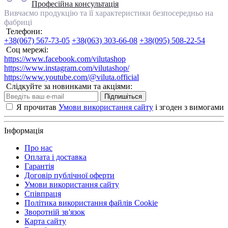
Професійна консультація
Вивчаємо продукцію та її характеристики безпосередньо на
фабриці
Телефони:
+38(067) 567-73-05
+38(063) 303-66-08
+38(095) 508-22-54
Соц мережі:
https://www.facebook.com/vilutashop
https://www.instagram.com/vilutashop/
https://www.youtube.com/@viluta.official
Слідкуйте за новинками та акціями:
Підпишіться
Я прочитав
Умови використання сайту
і згоден з вимогами
Інформація
Про нас
Оплата і доставка
Гарантія
Договір публічної оферти
Умови використання сайту
Співпраця
Політика використання файлів Cookie
Зворотній зв'язок
Карта сайту