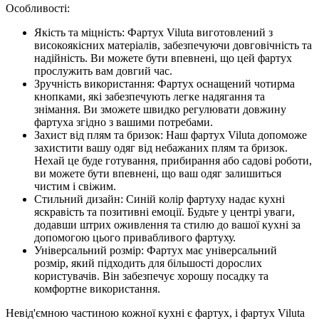
Особливості:
Якість та міцність: Фартух Viluta виготовлений з
високоякісних матеріалів, забезпечуючи довговічність та
надійність. Ви можете бути впевнені, що цей фартух
прослужить вам довгий час.
Зручність використання: Фартух оснащений чотирма
кнопками, які забезпечують легке надягання та
знімання. Ви зможете швидко регулювати довжину
фартуха згідно з вашими потребами.
Захист від плям та бризок: Наш фартух Viluta допоможе
захистити вашу одяг від небажаних плям та бризок.
Нехай це буде готування, прибирання або садові роботи,
ви можете бути впевнені, що ваш одяг залишиться
чистим і свіжим.
Стильний дизайн: Синій колір фартуху надає кухні
яскравість та позитивні емоції. Будьте у центрі уваги,
додавши штрих оживлення та стилю до вашої кухні за
допомогою цього привабливого фартуху.
Універсальний розмір: Фартух має універсальний
розмір, який підходить для більшості дорослих
користувачів. Він забезпечує хорошу посадку та
комфортне використання.
Невід'ємною частиною кожної кухні є фартух, і фартух Viluta