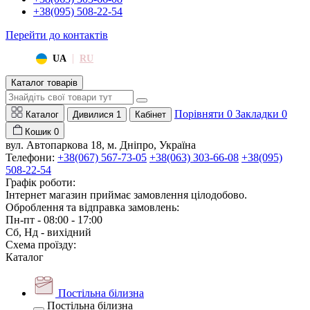
+38(095) 508-22-54
Перейти до контактів
|
UA
RU
Каталог товарів
Порівняти
0
Закладки
0
Каталог
Дивилися
1
Кабінет
Кошик
0
вул. Автопаркова 18, м. Дніпро, Україна
Телефони:
+38(067) 567-73-05
+38(063) 303-66-08
+38(095)
508-22-54
Графік роботи:
Інтернет магазин приймає замовлення цілодобово.
Оброблення та відправка замовлень:
Пн-пт - 08:00 - 17:00
Сб, Нд - вихідний
Схема проїзду:
Каталог
Постільна білизна
Постільна білизна