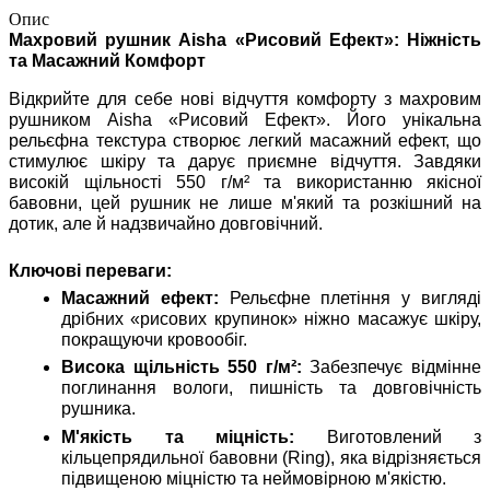
Опис
Махровий рушник Aisha «Рисовий Ефект»: Ніжність
та Масажний Комфорт
Відкрийте для себе нові відчуття комфорту з махровим
рушником Aisha «Рисовий Ефект». Його унікальна
рельєфна текстура створює легкий масажний ефект, що
стимулює шкіру та дарує приємне відчуття. Завдяки
високій щільності 550 г/м² та використанню якісної
бавовни, цей рушник не лише м'який та розкішний на
дотик, але й надзвичайно довговічний.
Ключові переваги:
Масажний ефект:
Рельєфне плетіння у вигляді
дрібних «рисових крупинок» ніжно масажує шкіру,
покращуючи кровообіг.
Висока щільність 550 г/м²:
Забезпечує відмінне
поглинання вологи, пишність та довговічність
рушника.
М'якість та міцність:
Виготовлений з
кільцепрядильної бавовни (Ring), яка відрізняється
підвищеною міцністю та неймовірною м'якістю.