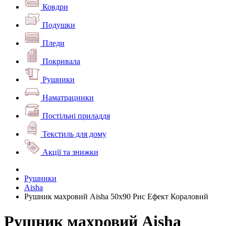
Ковдри
Подушки
Пледи
Покривала
Рушники
Наматрацники
Постільні приладдя
Текстиль для дому
Акції та знижки
Рушники
Aisha
Рушник махровий Aisha 50х90 Рис Ефект Кораловий
Рушник махровий Aisha