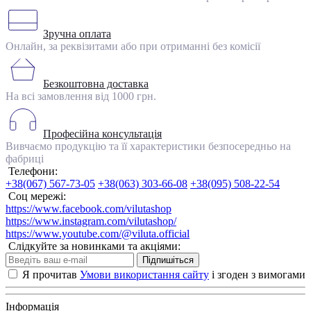
Зручна оплата
Онлайн, за реквізитами або при отриманні без комісії
Безкоштовна доставка
На всі замовлення від 1000 грн.
Професійна консультація
Вивчаємо продукцію та її характеристики безпосередньо на
фабриці
Телефони:
+38(067) 567-73-05
+38(063) 303-66-08
+38(095) 508-22-54
Соц мережі:
https://www.facebook.com/vilutashop
https://www.instagram.com/vilutashop/
https://www.youtube.com/@viluta.official
Слідкуйте за новинками та акціями:
Підпишіться
Я прочитав
Умови використання сайту
і згоден з вимогами
Інформація