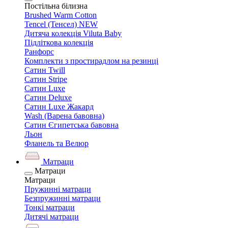
Постільна білизна
Brushed Warm Cotton
Tencel (Тенсел) NEW
Дитяча колекція Viluta Baby
Підліткова колекція
Ранфорс
Комплекти з простирадлом на резинці
Сатин Twill
Сатин Stripe
Сатин Luxe
Сатин Deluxe
Сатин Luxe Жакард
Wash (Варена бавовна)
Сатин Єгипетська бавовна
Льон
Фланель та Велюр
Матраци
Матраци
Матраци
Пружинні матраци
Безпружинні матраци
Тонкі матраци
Дитячі матраци