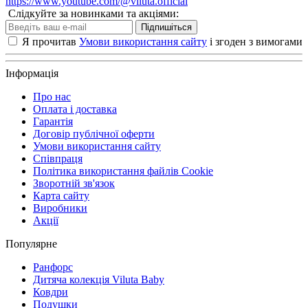
https://www.youtube.com/@viluta.official
Слідкуйте за новинками та акціями:
Підпишіться
Я прочитав
Умови використання сайту
і згоден з вимогами
Інформація
Про нас
Оплата і доставка
Гарантія
Договір публічної оферти
Умови використання сайту
Співпраця
Політика використання файлів Cookie
Зворотній зв'язок
Карта сайту
Виробники
Акції
Популярне
Ранфорс
Дитяча колекція Viluta Baby
Ковдри
Подушки