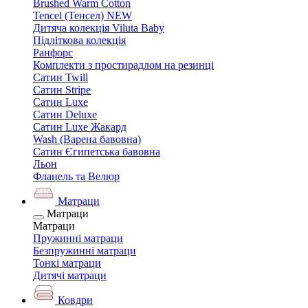
Brushed Warm Cotton
Tencel (Тенсел) NEW
Дитяча колекція Viluta Baby
Підліткова колекція
Ранфорс
Комплекти з простирадлом на резинці
Сатин Twill
Сатин Stripe
Сатин Luxe
Сатин Deluxe
Сатин Luxe Жакард
Wash (Варена бавовна)
Сатин Єгипетська бавовна
Льон
Фланель та Велюр
Матраци
Матраци
Матраци
Пружинні матраци
Безпружинні матраци
Тонкі матраци
Дитячі матраци
Ковдри