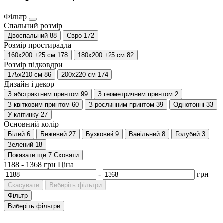
Фільтр
Спальний розмір
Двоспальний
88
Євро
172
Розмір простирадла
160х200 +25 см
178
180х200 +25 см
82
Розмір підковдри
175x210 см
86
200х220 см
174
Дизайн і декор
З абстрактним принтом
99
З геометричним принтом
2
З квітковим принтом
60
З рослинним принтом
39
Однотонні
33
У клітинку
27
Основний колір
Білий
6
Бежевий
27
Бузковий
9
Ванільний
8
Голубий
3
Зелений
18
Показати ще 7
Сховати
1188
-
1368
грн
Ціна
-
грн
Скасувати
Виберіть фільтри
Фільтр
Виберіть фільтри