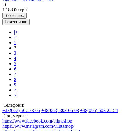
0
1 188.00 грн
До кошика
Показати ще
|<
<
1
2
3
4
5
6
7
8
9
>
>|
Телефони:
+38(067) 567-73-05
+38(063) 303-66-08
+38(095) 508-22-54
Соц мережі:
https://www.facebook.com/vilutashop
https://www.instagram.com/vilutashop/