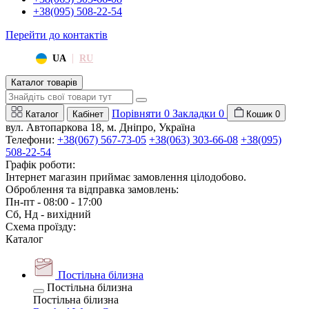
+38(095) 508-22-54
Перейти до контактів
|
UA
RU
Каталог товарів
Порівняти
0
Закладки
0
Каталог
Кабінет
Кошик
0
вул. Автопаркова 18, м. Дніпро, Україна
Телефони:
+38(067) 567-73-05
+38(063) 303-66-08
+38(095)
508-22-54
Графік роботи:
Інтернет магазин приймає замовлення цілодобово.
Оброблення та відправка замовлень:
Пн-пт - 08:00 - 17:00
Сб, Нд - вихідний
Схема проїзду:
Каталог
Постільна білизна
Постільна білизна
Постільна білизна