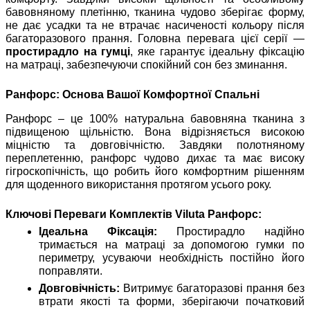
бавовняному плетінню, тканина чудово зберігає форму,
не дає усадки та не втрачає насиченості кольору після
багаторазового прання. Головна перевага цієї серії —
простирадло на гумці
, яке гарантує ідеальну фіксацію
на матраці, забезпечуючи спокійний сон без зминання.
Ранфорс: Основа Вашої Комфортної Спальні
Ранфорс – це 100% натуральна бавовняна тканина з
підвищеною щільністю. Вона відрізняється високою
міцністю та довговічністю. Завдяки полотняному
переплетенню, ранфорс чудово дихає та має високу
гігроскопічність, що робить його комфортним рішенням
для щоденного використання протягом усього року.
Ключові Переваги Комплектів Viluta Ранфорс:
Ідеальна Фіксація:
Простирадло надійно
тримається на матраці за допомогою гумки по
периметру, усуваючи необхідність постійно його
поправляти.
Довговічність:
Витримує багаторазові прання без
втрати якості та форми, зберігаючи початковий