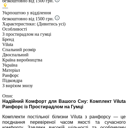
безкоштовно від 1500 грн.
Укрпоштою у відділення
безкоштовно від 1500 грн.
Характеристики:
(Дивитись усі)
Особливості
З простирадлом на гумці
Бренд
Viluta
Спальний розмір
Двоспальний
Країна виробництва
Україна
Матеріал
Ранфорс
Підковдра
З вирізом знизу
Опис
Надійний Комфорт для Вашого Сну: Комплект Viluta
Ранфорс із Простирадлом на Гумці
Комплекти постільної білизни Viluta з ранфорсу — це
поєднання перевіреної часом якості та сучасного
комфорту. Завдяки високій щільності та особливому