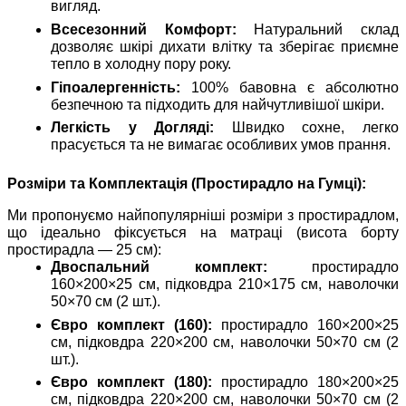
вигляд.
Всесезонний Комфорт:
Натуральний склад
дозволяє шкірі дихати влітку та зберігає приємне
тепло в холодну пору року.
Гіпоалергенність:
100% бавовна є абсолютно
безпечною та підходить для найчутливішої шкіри.
Легкість у Догляді:
Швидко сохне, легко
прасується та не вимагає особливих умов прання.
Розміри та Комплектація (Простирадло на Гумці):
Ми пропонуємо найпопулярніші розміри з простирадлом,
що ідеально фіксується на матраці (висота борту
простирадла — 25 см):
Двоспальний комплект:
простирадло
160×200×25 см, підковдра 210×175 см, наволочки
50×70 см (2 шт.).
Євро комплект (160):
простирадло 160×200×25
см, підковдра 220×200 см, наволочки 50×70 см (2
шт.).
Євро комплект (180):
простирадло 180×200×25
см, підковдра 220×200 см, наволочки 50×70 см (2