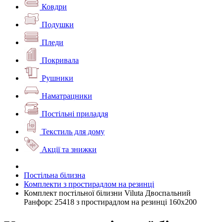
Ковдри
Подушки
Пледи
Покривала
Рушники
Наматрацники
Постільні приладдя
Текстиль для дому
Акції та знижки
Постільна білизна
Комплекти з простирадлом на резинці
Комплект постільної білизни Viluta Двоспальний
Ранфорс 25418 з простирадлом на резинці 160х200