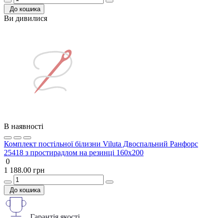
До кошика
Ви дивилися
В наявності
Комплект постільної білизни Viluta Двоспальний Ранфорс
25418 з простирадлом на резинці 160х200
0
1 188.00 грн
До кошика
Гарантія якості