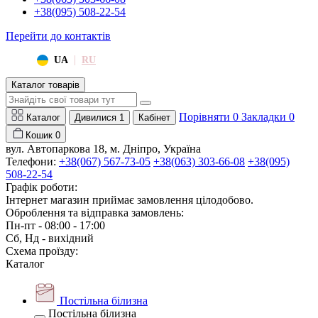
+38(095) 508-22-54
Перейти до контактів
|
UA
RU
Каталог товарів
Порівняти
0
Закладки
0
Каталог
Дивилися
1
Кабінет
Кошик
0
вул. Автопаркова 18, м. Дніпро, Україна
Телефони:
+38(067) 567-73-05
+38(063) 303-66-08
+38(095)
508-22-54
Графік роботи:
Інтернет магазин приймає замовлення цілодобово.
Оброблення та відправка замовлень:
Пн-пт - 08:00 - 17:00
Сб, Нд - вихідний
Схема проїзду:
Каталог
Постільна білизна
Постільна білизна