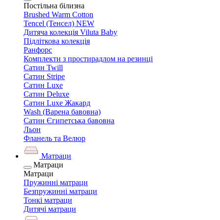
Постільна білизна
Brushed Warm Cotton
Tencel (Тенсел) NEW
Дитяча колекція Viluta Baby
Підліткова колекція
Ранфорс
Комплекти з простирадлом на резинці
Сатин Twill
Сатин Stripe
Сатин Luxe
Сатин Deluxe
Сатин Luxe Жакард
Wash (Варена бавовна)
Сатин Єгипетська бавовна
Льон
Фланель та Велюр
Матраци
Матраци
Матраци
Пружинні матраци
Безпружинні матраци
Тонкі матраци
Дитячі матраци