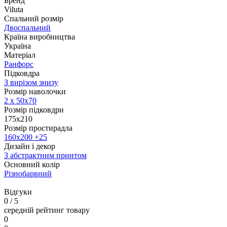
Бренд
Viluta
Спальний розмір
Двоспальний
Країна виробництва
Україна
Матеріал
Ранфорс
Підковдра
З вирізом знизу
Розмір наволочки
2 х 50х70
Розмір підковдри
175x210
Розмір простирадла
160х200 +25
Дизайн і декор
З абстрактним принтом
Основний колір
Різнобарвний
Відгуки
0
/ 5
середній рейтинг товару
0