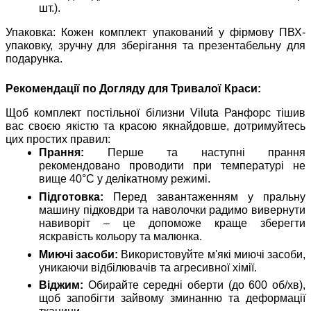
шт.).
Упаковка: Кожен комплект упакований у фірмову ПВХ-
упаковку, зручну для зберігання та презентабельну для
подарунка.
Рекомендації по Догляду для Тривалої Краси:
Щоб комплект постільної білизни Viluta Ранфорс тішив
вас своєю якістю та красою якнайдовше, дотримуйтесь
цих простих правил:
Прання:
Перше та наступні прання
рекомендовано проводити при температурі не
вище 40°C у делікатному режимі.
Підготовка:
Перед завантаженням у пральну
машину підковдри та наволочки радимо вивернути
навиворіт – це допоможе краще зберегти
яскравість кольору та малюнка.
Миючі засоби:
Використовуйте м'які миючі засоби,
уникаючи відбілювачів та агресивної хімії.
Віджим:
Обирайте середні оберти (до 600 об/хв),
щоб запобігти зайвому зминанню та деформації