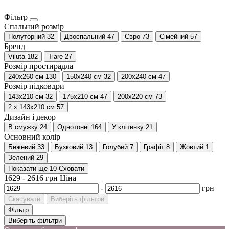
Фільтр
Спальний розмір
Полуторний
32
Двоспальний
47
Євро
73
Сімейний
57
Бренд
Viluta
182
Tiare
27
Розмір простирадла
240х260 см
130
150х240 см
32
200x240 см
47
Розмір підковдри
143x210 см
32
175x210 см
47
200х220 см
73
2 х 143х210 см
57
Дизайн і декор
В смужку
24
Однотонні
164
У клітинку
21
Основний колір
Бежевий
33
Бузковий
13
Голубий
7
Графіт
8
Жовтий
1
Зелений
29
Показати ще 10
Сховати
1629
-
2616
грн
Ціна
-
грн
Скасувати
Виберіть фільтри
Фільтр
Виберіть фільтри