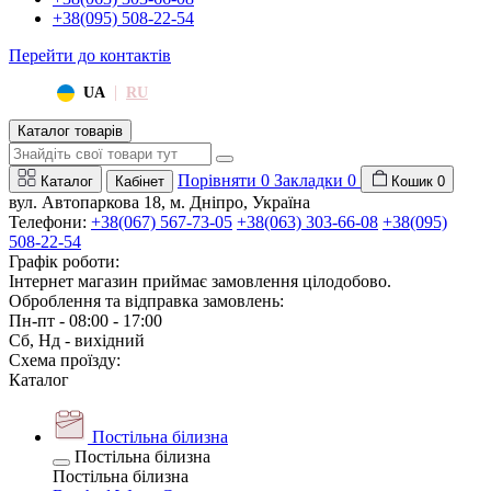
+38(095) 508-22-54
Перейти до контактів
|
UA
RU
Каталог товарів
Порівняти
0
Закладки
0
Каталог
Кабінет
Кошик
0
вул. Автопаркова 18, м. Дніпро, Україна
Телефони:
+38(067) 567-73-05
+38(063) 303-66-08
+38(095)
508-22-54
Графік роботи:
Інтернет магазин приймає замовлення цілодобово.
Оброблення та відправка замовлень:
Пн-пт - 08:00 - 17:00
Сб, Нд - вихідний
Схема проїзду:
Каталог
Постільна білизна
Постільна білизна
Постільна білизна