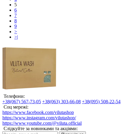
5
6
7
8
9
>
>|
Телефони:
+38(067) 567-73-05
+38(063) 303-66-08
+38(095) 508-22-54
Соц мережі:
https://www.facebook.com/vilutashop
https://www.instagram.com/vilutashop/
https://www.youtube.com/@viluta.official
Слідкуйте за новинками та акціями: