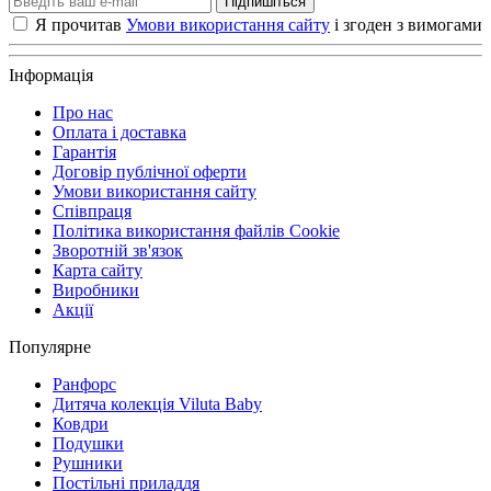
Підпишіться
Я прочитав
Умови використання сайту
і згоден з вимогами
Інформація
Про нас
Оплата і доставка
Гарантія
Договір публічної оферти
Умови використання сайту
Співпраця
Політика використання файлів Cookie
Зворотній зв'язок
Карта сайту
Виробники
Акції
Популярне
Ранфорс
Дитяча колекція Viluta Baby
Ковдри
Подушки
Рушники
Постільні приладдя