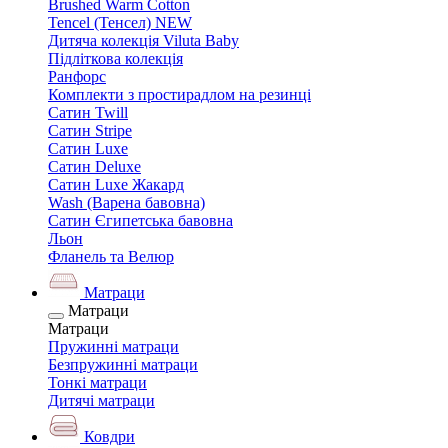
Brushed Warm Cotton
Tencel (Тенсел) NEW
Дитяча колекція Viluta Baby
Підліткова колекція
Ранфорс
Комплекти з простирадлом на резинці
Сатин Twill
Сатин Stripe
Сатин Luxe
Сатин Deluxe
Сатин Luxe Жакард
Wash (Варена бавовна)
Сатин Єгипетська бавовна
Льон
Фланель та Велюр
Матраци
Матраци
Матраци
Пружинні матраци
Безпружинні матраци
Тонкі матраци
Дитячі матраци
Ковдри