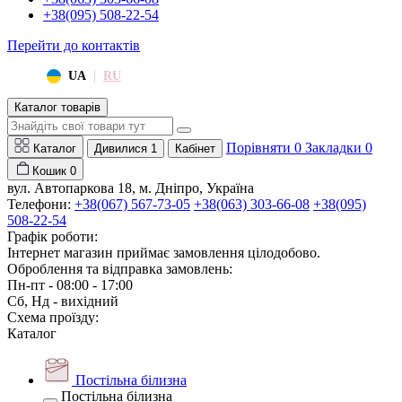
+38(095) 508-22-54
Перейти до контактів
|
UA
RU
Каталог товарів
Порівняти
0
Закладки
0
Каталог
Дивилися
1
Кабінет
Кошик
0
вул. Автопаркова 18, м. Дніпро, Україна
Телефони:
+38(067) 567-73-05
+38(063) 303-66-08
+38(095)
508-22-54
Графік роботи:
Інтернет магазин приймає замовлення цілодобово.
Оброблення та відправка замовлень:
Пн-пт - 08:00 - 17:00
Сб, Нд - вихідний
Схема проїзду:
Каталог
Постільна білизна
Постільна білизна