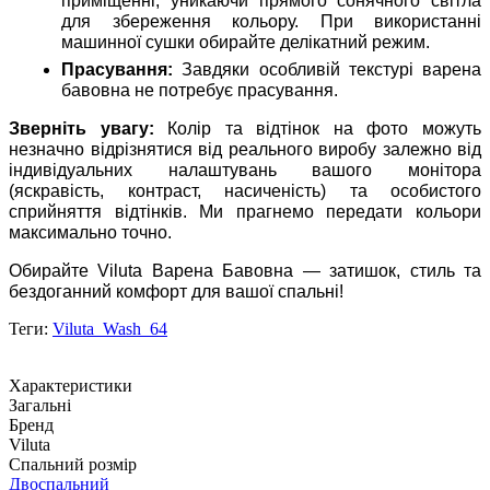
приміщенні, уникаючи прямого сонячного світла
для збереження кольору. При використанні
машинної сушки обирайте делікатний режим.
Прасування:
Завдяки особливій текстурі варена
бавовна не потребує прасування.
Зверніть увагу:
Колір та відтінок на фото можуть
незначно відрізнятися від реального виробу залежно від
індивідуальних налаштувань вашого монітора
(яскравість, контраст, насиченість) та особистого
сприйняття відтінків. Ми прагнемо передати кольори
максимально точно.
Обирайте Viluta Варена Бавовна — затишок, стиль та
бездоганний комфорт для вашої спальні!
Теги:
Viluta_Wash_64
Характеристики
Загальні
Бренд
Viluta
Спальний розмір
Двоспальний