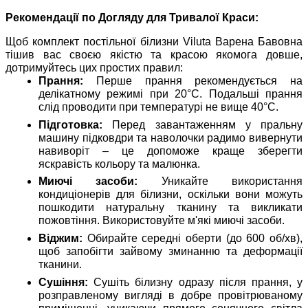
Рекомендації по Догляду для Тривалої Краси:
Щоб комплект постільної білизни Viluta Варена Бавовна
тішив вас своєю якістю та красою якомога довше,
дотримуйтесь цих простих правил:
Прання:
Перше прання рекомендується на
делікатному режимі при 20°C. Подальші прання
слід проводити при температурі не вище 40°C.
Підготовка:
Перед завантаженням у пральну
машину підковдри та наволочки радимо вивернути
навиворіт – це допоможе краще зберегти
яскравість кольору та малюнка.
Миючі засоби:
Уникайте використання
кондиціонерів для білизни, оскільки вони можуть
пошкодити натуральну тканину та викликати
пожовтіння. Використовуйте м'які миючі засоби.
Віджим:
Обирайте середні оберти (до 600 об/хв),
щоб запобігти зайвому зминанню та деформації
тканини.
Сушіння:
Сушіть білизну одразу після прання, у
розправленому вигляді в добре провітрюваному