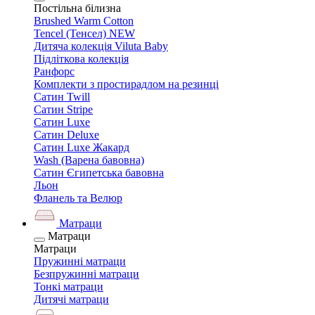
Постільна білизна
Brushed Warm Cotton
Tencel (Тенсел) NEW
Дитяча колекція Viluta Baby
Підліткова колекція
Ранфорс
Комплекти з простирадлом на резинці
Сатин Twill
Сатин Stripe
Сатин Luxe
Сатин Deluxe
Сатин Luxe Жакард
Wash (Варена бавовна)
Сатин Єгипетська бавовна
Льон
Фланель та Велюр
Матраци
Матраци
Матраци
Пружинні матраци
Безпружинні матраци
Тонкі матраци
Дитячі матраци