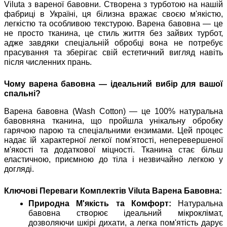
Viluta з вареної бавовни. Створена з турботою на нашій
фабриці в Україні, ця білизна вражає своєю м'якістю,
легкістю та особливою текстурою. Варена бавовна — це
не просто тканина, це стиль життя без зайвих турбот,
адже завдяки спеціальній обробці вона не потребує
прасування та зберігає свій естетичний вигляд навіть
після численних прань.
Чому варена бавовна — ідеальний вибір для вашої
спальні?
Варена бавовна (Wash Cotton) — це 100% натуральна
бавовняна тканина, що пройшла унікальну обробку
гарячою парою та спеціальними ензимами. Цей процес
надає їй характерної легкої пом'ятості, неперевершеної
м'якості та додаткової міцності. Тканина стає більш
еластичною, приємною до тіла і незвичайно легкою у
догляді.
Ключові Переваги Комплектів Viluta Варена Бавовна:
Природна М'якість та Комфорт:
Натуральна
бавовна створює ідеальний мікроклімат,
дозволяючи шкірі дихати, а легка пом'ятість дарує