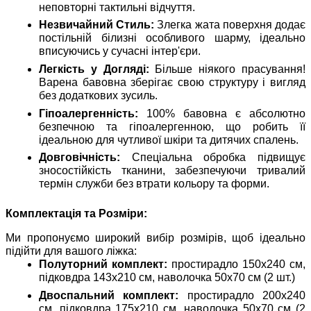
неповторні тактильні відчуття.
Незвичайний Стиль:
Злегка жата поверхня додає
постільній білизні особливого шарму, ідеально
вписуючись у сучасні інтер'єри.
Легкість у Догляді:
Більше ніякого прасування!
Варена бавовна зберігає свою структуру і вигляд
без додаткових зусиль.
Гіпоалергенність:
100% бавовна є абсолютно
безпечною та гіпоалергенною, що робить її
ідеальною для чутливої шкіри та дитячих спалень.
Довговічність:
Спеціальна обробка підвищує
зносостійкість тканини, забезпечуючи тривалий
термін служби без втрати кольору та форми.
Комплектація та Розміри:
Ми пропонуємо широкий вибір розмірів, щоб ідеально
підійти для вашого ліжка:
Полуторний комплект:
простирадло 150x240 см,
підковдра 143x210 см, наволочка 50x70 см (2 шт.)
Двоспальний комплект:
простирадло 200x240
см, підковдра 175x210 см, наволочка 50x70 см (2