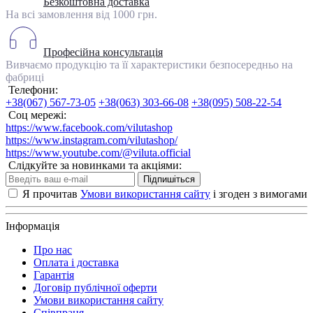
Безкоштовна доставка
На всі замовлення від 1000 грн.
Професійна консультація
Вивчаємо продукцію та її характеристики безпосередньо на
фабриці
Телефони:
+38(067) 567-73-05
+38(063) 303-66-08
+38(095) 508-22-54
Соц мережі:
https://www.facebook.com/vilutashop
https://www.instagram.com/vilutashop/
https://www.youtube.com/@viluta.official
Слідкуйте за новинками та акціями:
Підпишіться
Я прочитав
Умови використання сайту
і згоден з вимогами
Інформація
Про нас
Оплата і доставка
Гарантія
Договір публічної оферти
Умови використання сайту
Співпраця