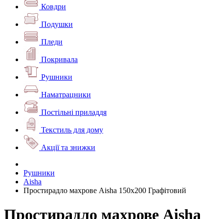
Ковдри
Подушки
Пледи
Покривала
Рушники
Наматрацники
Постільні приладдя
Текстиль для дому
Акції та знижки
Рушники
Aisha
Простирадло махрове Aisha 150х200 Графітовий
Простирадло махрове Aisha