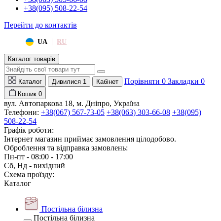
+38(095) 508-22-54
Перейти до контактів
|
UA
RU
Каталог товарів
Порівняти
0
Закладки
0
Каталог
Дивилися
1
Кабінет
Кошик
0
вул. Автопаркова 18, м. Дніпро, Україна
Телефони:
+38(067) 567-73-05
+38(063) 303-66-08
+38(095)
508-22-54
Графік роботи:
Інтернет магазин приймає замовлення цілодобово.
Оброблення та відправка замовлень:
Пн-пт - 08:00 - 17:00
Сб, Нд - вихідний
Схема проїзду:
Каталог
Постільна білизна
Постільна білизна