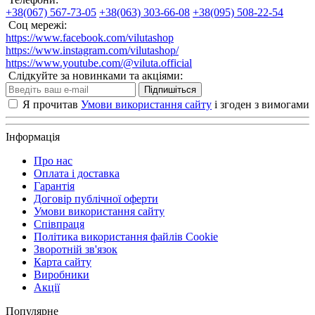
+38(067) 567-73-05
+38(063) 303-66-08
+38(095) 508-22-54
Соц мережі:
https://www.facebook.com/vilutashop
https://www.instagram.com/vilutashop/
https://www.youtube.com/@viluta.official
Слідкуйте за новинками та акціями:
Підпишіться
Я прочитав
Умови використання сайту
і згоден з вимогами
Інформація
Про нас
Оплата і доставка
Гарантія
Договір публічної оферти
Умови використання сайту
Співпраця
Політика використання файлів Cookie
Зворотній зв'язок
Карта сайту
Виробники
Акції
Популярне