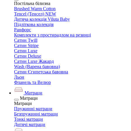
Постільна білизна
Brushed Warm Cotton
Tencel (Тенсел) NEW
Дитяча колекція Viluta Baby
Підліткова колекція
Ранфорс
Комплекти з простирадлом на резинці
Сатин Twill
Сатин Stripe
Сатин Luxe
Сатин Deluxe
Сатин Luxe Жакард
Wash (Варена бавовна)
Сатин Єгипетська бавовна
Льон
Фланель та Велюр
Матраци
Матраци
Матраци
Пружинні матраци
Безпружинні матраци
Тонкі матраци
Дитячі матраци