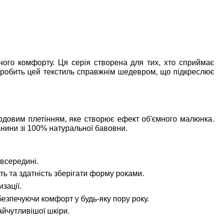
ного комфорту. Ця серія створена для тих, хто сприймає
и робить цей текстиль справжнім шедевром, що підкреслює
ардовим плетінням, яке створює ефект об'ємного малюнка.
анини зі 100% натуральної бавовни.
всередині.
ь та здатність зберігати форму роками.
зації.
безпечуючи комфорт у будь-яку пору року.
айчутливішої шкіри.