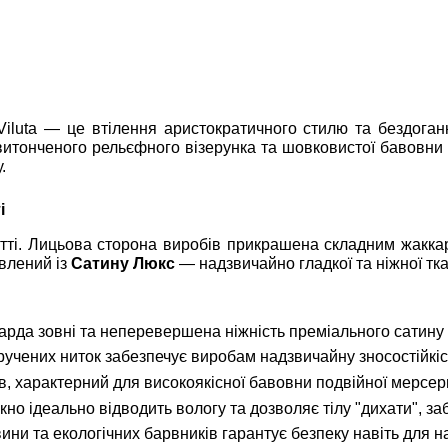
Viluta — це втілення аристократичного стилю та бездоган
витонченого рельєфного візерунка та шовковистої бавовн
.
і
шитті. Лицьова сторона виробів прикрашена складним жакк
овлений із
Сатину Люкс
— надзвичайно гладкої та ніжної тк
рда зовні та неперевершена ніжність преміального сатину 
учених ниток забезпечує виробам надзвичайну зносостійкіст
, характерний для високоякісної бавовни подвійної мерсери
о ідеально відводить вологу та дозволяє тілу "дихати", за
ни та екологічних барвників гарантує безпеку навіть для н