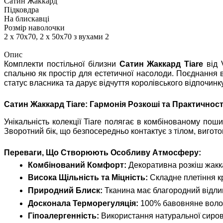
Сатин Жаккард
Підковдра
На блискавці
Розмір наволочки
2 х 70х70, 2 х 50х70 з вухами 2
Опис
Комплекти постільної білизни
Сатин Жаккард Tiare
від 
спальню як простір для естетичної насолоди. Поєднання 
статус власника та дарує відчуття королівського відпочинку
Сатин Жаккард Tiare: Гармонія Розкоші та Практичност
Унікальність колекції Tiare полягає в комбінованому по
Зворотний бік, що безпосередньо контактує з тілом, вигот
Переваги, Що Створюють Особливу Атмосферу:
Комбінований Комфорт:
Декоративна розкіш жакка
Висока Щільність та Міцність:
Складне плетіння кр
Природний Блиск:
Тканина має благородний відлив
Досконала Терморегуляція:
100% бавовняне волокн
Гіпоалергенність:
Використання натуральної сирови