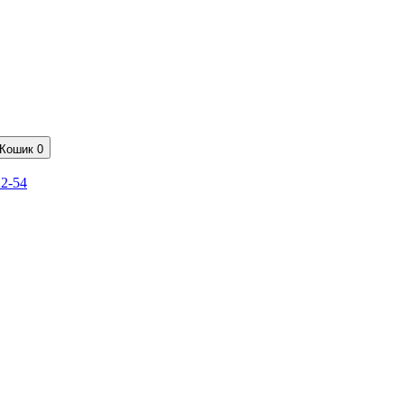
Кошик
0
22-54