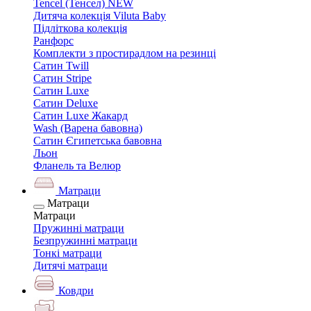
Tencel (Тенсел) NEW
Дитяча колекція Viluta Baby
Підліткова колекція
Ранфорс
Комплекти з простирадлом на резинці
Сатин Twill
Сатин Stripe
Сатин Luxe
Сатин Deluxe
Сатин Luxe Жакард
Wash (Варена бавовна)
Сатин Єгипетська бавовна
Льон
Фланель та Велюр
Матраци
Матраци
Матраци
Пружинні матраци
Безпружинні матраци
Тонкі матраци
Дитячі матраци
Ковдри