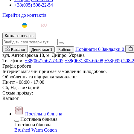
+38(095) 508-22-54
Перейти до контактів
|
UA
RU
Каталог товарів
Порівняти
0
Закладки
0
Каталог
Дивилися
1
Кабінет
вул. Автопаркова 18, м. Дніпро, Україна
Телефони:
+38(067) 567-73-05
+38(063) 303-66-08
+38(095) 508-
Графік роботи:
Інтернет магазин приймає замовлення цілодобово.
Оброблення та відправка замовлень:
Пн-пт - 08:00 - 17:00
Сб, Нд - вихідний
Схема проїзду:
Каталог
Постільна білизна
Постільна білизна
Постільна білизна
Brushed Warm Cotton