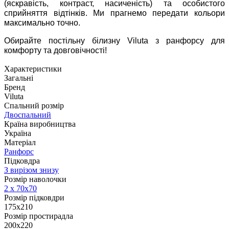
(яскравість, контраст, насиченість) та особистого
сприйняття відтінків. Ми прагнемо передати кольори
максимально точно.
Обирайте постільну білизну Viluta з ранфорсу для
комфорту та довговічності!
Характеристики
Загальні
Бренд
Viluta
Спальний розмір
Двоспальний
Країна виробництва
Україна
Матеріал
Ранфорс
Підковдра
З вирізом знизу
Розмір наволочки
2 х
70х70
Розмір підковдри
175x210
Розмір простирадла
200x220