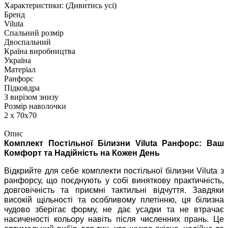
Характеристики:
(Дивитись усі)
Бренд
Viluta
Спальний розмір
Двоспальний
Країна виробництва
Україна
Матеріал
Ранфорс
Підковдра
З вирізом знизу
Розмір наволочки
2 х 70х70
Опис
Комплект Постільної Білизни Viluta Ранфорс: Ваш
Комфорт та Надійність на Кожен День
Відкрийте для себе комплекти постільної білизни Viluta з
ранфорсу, що поєднують у собі виняткову практичність,
довговічність та приємні тактильні відчуття. Завдяки
високій щільності та особливому плетінню, ця білизна
чудово зберігає форму, не дає усадки та не втрачає
насиченості кольору навіть після численних прань. Це