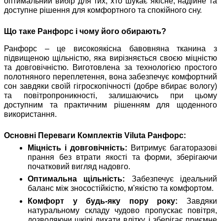
оптимальний вибір для тих, хто шукає якісне, надійне та
доступне рішення для комфортного та спокійного сну.
Що таке Ранфорс і чому його обирають?
Ранфорс – це високоякісна бавовняна тканина з
підвищеною щільністю, яка вирізняється своєю міцністю
та довговічністю. Виготовлена за технологією простого
полотняного переплетення, вона забезпечує комфортний
сон завдяки своїй гігроскопічності (добре вбирає вологу)
та повітропроникності, залишаючись при цьому
доступним та практичним рішенням для щоденного
використання.
Основні Переваги Комплектів Viluta Ранфорс:
Міцність і довговічність:
Витримує багаторазові
прання без втрати якості та форми, зберігаючи
початковий вигляд надовго.
Оптимальна щільність:
Забезпечує ідеальний
баланс між зносостійкістю, м'якістю та комфортом.
Комфорт у будь-яку пору року:
Завдяки
натуральному складу чудово пропускає повітря,
дозволяючи шкірі дихати влітку, і зберігає приємне