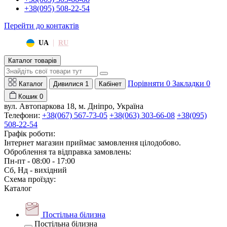
+38(095) 508-22-54
Перейти до контактів
|
UA
RU
Каталог товарів
Порівняти
0
Закладки
0
Каталог
Дивилися
1
Кабінет
Кошик
0
вул. Автопаркова 18, м. Дніпро, Україна
Телефони:
+38(067) 567-73-05
+38(063) 303-66-08
+38(095)
508-22-54
Графік роботи:
Інтернет магазин приймає замовлення цілодобово.
Оброблення та відправка замовлень:
Пн-пт - 08:00 - 17:00
Сб, Нд - вихідний
Схема проїзду:
Каталог
Постільна білизна
Постільна білизна