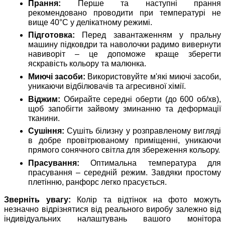
Прання:
Перше та наступні прання
рекомендовано проводити при температурі не
вище 40°C у делікатному режимі.
Підготовка:
Перед завантаженням у пральну
машину підковдри та наволочки радимо вивернути
навиворіт – це допоможе краще зберегти
яскравість кольору та малюнка.
Миючі засоби:
Використовуйте м'які миючі засоби,
уникаючи відбілювачів та агресивної хімії.
Віджим:
Обирайте середні оберти (до 600 об/хв),
щоб запобігти зайвому зминанню та деформації
тканини.
Сушіння:
Сушіть білизну у розправленому вигляді
в добре провітрюваному приміщенні, уникаючи
прямого сонячного світла для збереження кольору.
Прасування:
Оптимальна температура для
прасування – середній режим. Завдяки простому
плетінню, ранфорс легко прасується.
Зверніть увагу:
Колір та відтінок на фото можуть
незначно відрізнятися від реального виробу залежно від
індивідуальних налаштувань вашого монітора