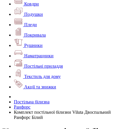
Ковдри
Подушки
Пледи
Покривала
Рушники
Наматрацники
Постільні приладдя
Текстиль для дому
Акції та знижки
Постільна білизна
Ранфорс
Комплект постільної білизни Viluta Двоспальний
Ранфорс Білий