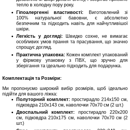
тепло в холодну пору року.
Гіпоалергенні властивості:
Виготовлений зі
100% натуральної бавовни, є абсолютно
безпечним та підходить навіть для найчутливішої
шкіри.
Легкість у догляді:
Швидко сохне, не вимагає
особливих умов прання та прасування, що значно
спрощує догляд.
Практична упаковка:
Кожен комплект упакований
у фірмову упаковку з ПВХ, що зручно для
зберігання та ідеально підходить для подарунка.
Комплектація та Розміри:
Ми пропонуємо широкий вибір розмірів, щоб ідеально
підійти для вашого ліжка:
Полуторний комплект:
простирадло 214х150 см,
підковдра 210х143 см, наволочки 70х70 см (2 шт.)
Двоспальний комплект:
простирадло 220х200
см, підковдра 210х175 см, наволочки 70х70 см (2
шт.)