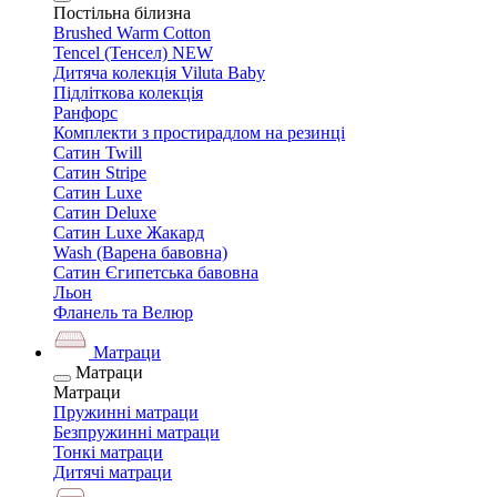
Постільна білизна
Brushed Warm Cotton
Tencel (Тенсел) NEW
Дитяча колекція Viluta Baby
Підліткова колекція
Ранфорс
Комплекти з простирадлом на резинці
Сатин Twill
Сатин Stripe
Сатин Luxe
Сатин Deluxe
Сатин Luxe Жакард
Wash (Варена бавовна)
Сатин Єгипетська бавовна
Льон
Фланель та Велюр
Матраци
Матраци
Матраци
Пружинні матраци
Безпружинні матраци
Тонкі матраци
Дитячі матраци