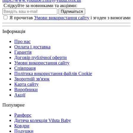
https://www.youtube.com/@viluta.official
Слідкуйте за новинками та акціями:
Підпишіться
Я прочитав
Умови використання сайту
і згоден з вимогами
Інформація
Про нас
Оплата і доставка
Гарантія
Договір публічної оферти
Умови використання сайту
Співпраця
Політика використання файлів Cookie
Зворотній зв'язок
Карта сайту
Виробники
Акції
Популярне
Ранфорс
Дитяча колекція Viluta Baby
Ковдри
Подушки