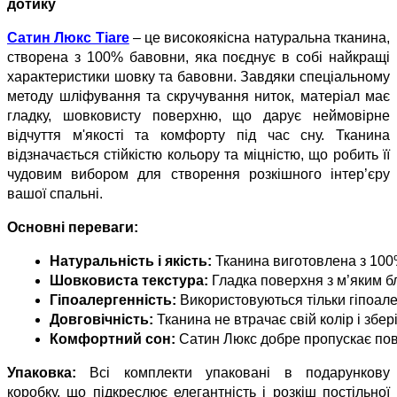
дотику
Сатин Люкс Tiare
– це високоякісна натуральна тканина,
створена з 100% бавовни, яка поєднує в собі найкращі
характеристики шовку та бавовни. Завдяки спеціальному
методу шліфування та скручування ниток, матеріал має
гладку, шовковисту поверхню, що дарує неймовірне
відчуття м'якості та комфорту під час сну. Тканина
відзначається стійкістю кольору та міцністю, що робить її
чудовим вибором для створення розкішного інтер’єру
вашої спальні.
Основні переваги:
Натуральність і якість:
 Тканина виготовлена з 100
Шовковиста текстура:
 Гладка поверхня з м’яким б
Гіпоалергенність:
 Використовуються тільки гіпоал
Довговічність:
 Тканина не втрачає свій колір і збе
Комфортний сон:
 Сатин Люкс добре пропускає пові
Упаковка:
Всі комплекти упаковані в подарункову
коробку, що підкреслює елегантність і розкіш постільної