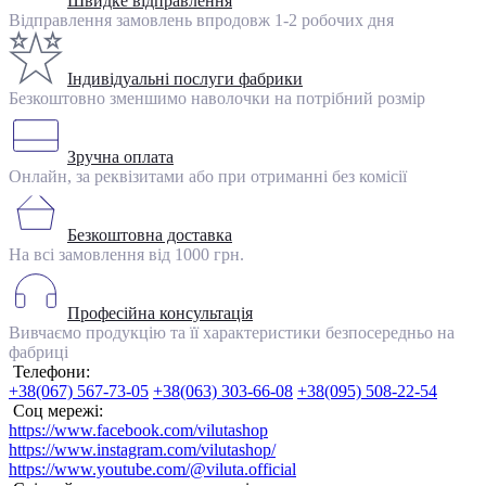
Швидке відправлення
Відправлення замовлень впродовж 1-2 робочих дня
Індивідуальні послуги фабрики
Безкоштовно зменшимо наволочки на потрібний розмір
Зручна оплата
Онлайн, за реквізитами або при отриманні без комісії
Безкоштовна доставка
На всі замовлення від 1000 грн.
Професійна консультація
Вивчаємо продукцію та її характеристики безпосередньо на
фабриці
Телефони:
+38(067) 567-73-05
+38(063) 303-66-08
+38(095) 508-22-54
Соц мережі:
https://www.facebook.com/vilutashop
https://www.instagram.com/vilutashop/
https://www.youtube.com/@viluta.official