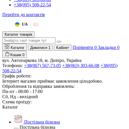
+38(095) 508-22-54
Перейти до контактів
|
UA
RU
Каталог товарів
Порівняти
0
Закладки
0
Каталог
Дивилися
1
Кабінет
Кошик
0
вул. Автопаркова 18, м. Дніпро, Україна
Телефони:
+38(067) 567-73-05
+38(063) 303-66-08
+38(095)
508-22-54
Графік роботи:
Інтернет магазин приймає замовлення цілодобово.
Оброблення та відправка замовлень:
Пн-пт - 08:00 - 17:00
Сб, Нд - вихідний
Схема проїзду:
Каталог
Постільна білизна
Постільна білизна