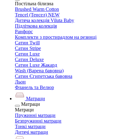
Постільна білизна
Brushed Warm Cotton
Tencel (Тенсел) NEW
Дитяча колекція Viluta Baby
Підліткова колекція
Ранфорс
Комплекти з простирадлом на резинці
Сатин Twill
Сатин Stripe
Сатин Luxe
Сатин Deluxe
Сатин Luxe Жакард
Wash (Варена бавовна)
Сатин Єгипетська бавовна
Льон
Фланель та Велюр
Матраци
Матраци
Матраци
Пружинні матраци
Безпружинні матраци
Тонкі матраци
Дитячі матраци