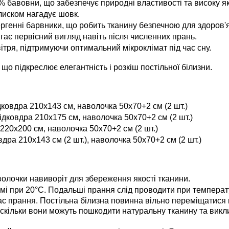
% бавовни, що забезпечує природні властивості та високу як
лиском нагадує шовк.
ергенні барвники, що робить тканину безпечною для здоров'я
рігає первісний вигляд навіть після численних прань.
тря, підтримуючи оптимальний мікроклімат під час сну.
що підкреслює елегантність і розкіш постільної білизни.
ковдра 210x143 см, наволочка 50x70+2 см (2 шт.)
ідковдра 210x175 см, наволочка 50x70+2 см (2 шт.)
220x200 см, наволочка 50x70+2 см (2 шт.)
дра 210x143 см (2 шт.), наволочка 50x70+2 см (2 шт.)
олочки навиворіт для збереження якості тканини.
і при 20°C. Подальші прання слід проводити при температ
с прання. Постільна білизна повинна вільно переміщатися 
оскільки вони можуть пошкодити натуральну тканину та викл