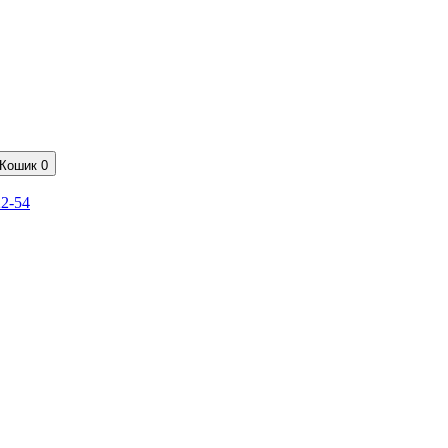
Кошик
0
22-54