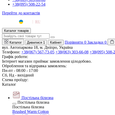
+38(095) 508-22-54
Перейти до контактів
|
UA
RU
Каталог товарів
Порівняти
0
Закладки
0
Каталог
Дивилися
1
Кабінет
вул. Автопаркова 18, м. Дніпро, Україна
Телефони:
+38(067) 567-73-05
+38(063) 303-66-08
+38(095) 508-
Графік роботи:
Інтернет магазин приймає замовлення цілодобово.
Оброблення та відправка замовлень:
Пн-пт - 08:00 - 17:00
Сб, Нд - вихідний
Схема проїзду:
Каталог
Постільна білизна
Постільна білизна
Постільна білизна
Brushed Warm Cotton