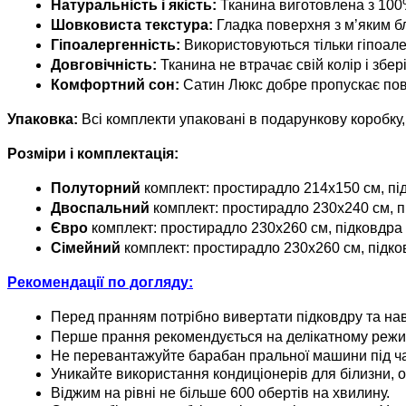
Натуральність і якість:
 Тканина виготовлена з 100
Шовковиста текстура:
 Гладка поверхня з м’яким б
Гіпоалергенність:
 Використовуються тільки гіпоал
Довговічність:
 Тканина не втрачає свій колір і збе
Комфортний сон:
 Сатин Люкс добре пропускає пові
Упаковка:
Всі комплекти упаковані в подарункову коробку, 
Розміри і комплектація:
Полуторний 
комплект: простирадло 214x150 см, під
Двоспальний 
комплект: простирадло 230x240 см, п
Євро 
комплект: простирадло 230x260 см, підковдра 
Сімейний
 комплект: простирадло 230x260 см, підков
Рекомендації по догляду:
Перед пранням потрібно вивертати підковдру та нав
Перше прання рекомендується на делікатному режим
Не перевантажуйте барабан пральної машини під ча
Уникайте використання кондиціонерів для білизни, 
Віджим на рівні не більше 600 обертів на хвилину.