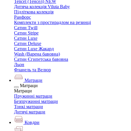
Tencel (Тенсел) NEW
Дитяча колекція Viluta Baby
Підліткова колекція
Ранфорс
Комплекти з простирадлом на резинці
Сатин Twill
Сатин Stripe
Сатин Luxe
Сатин Deluxe
Сатин Luxe Жакард
Wash (Варена бавовна)
Сатин Єгипетська бавовна
Льон
Фланель та Велюр
Матраци
Матраци
Матраци
Пружинні матраци
Безпружинні матраци
Тонкі матраци
Дитячі матраци
Ковдри